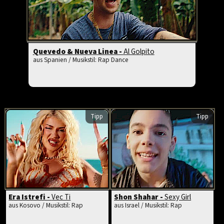
Quevedo & Nueva Linea -
Al Golpito
aus Spanien / Musikstil: Rap Dance
Tipp
Tipp
Era Istrefi -
Vec Ti
Shon Shahar -
Sexy Girl
aus Kosovo / Musikstil: Rap
aus Israel / Musikstil: Rap