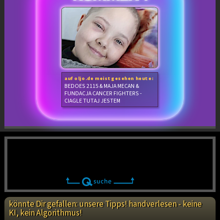
auf oljo.de meistgesehen heute:
BEDOES 2115 & MAJA MECAN &
FUNDACJA CANCER FIGHTERS -
CIAGLE TUTAJ JESTEM
könnte Dir gefallen: unsere Tipps! handverlesen - keine
KI, kein Algorithmus!