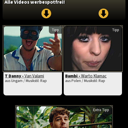
Alle Videos werbespotfrei!
Tipp
Tipp
T Danny -
Van Valami
Bambi -
Warto Klamac
aus Ungarn / Musikstil: Rap
aus Polen / Musikstil: Rap
Extra Tipp