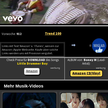
Trend 100
Vorwoche:
912
⇒
0
Links mit Text 'Amazon' o. 'iTunes', weisen zur
Amazon-/Apple-Webseite. Käufe über solche
Links werden uns mit Provision vergütet.
Check Preise für
DOWNLOAD
des Songs
ALBUM von
Boney M
(Lead-
Little Drummer Boy
:
Artist):
Amazon
Amazon CD/Vinyl
Mehr Musik-Videos