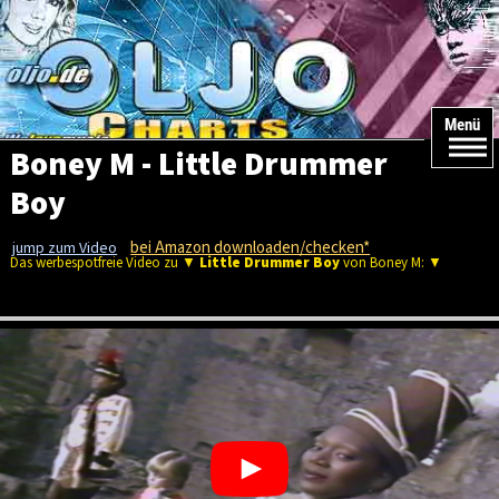
Menü
Boney M - Little Drummer
Boy
bei Amazon downloaden/checken*
jump zum Video
Das werbespotfreie Video zu ▼
Little Drummer Boy
von Boney M: ▼