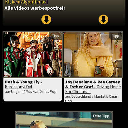
KI, kein Algorithmus!
Alle Videos werbespotfrei!
Tipp
Tipp
Desh & Young Fly -
Joy Denalane & Rea Garvey
Karacsonyi Dal
& Esther Graf -
Driving Home
For Christmas
aus Ungarn / Musikstil: Xmas Pop
aus Deutschland / Musikstil: Xmas
Pop
Extra Tipp