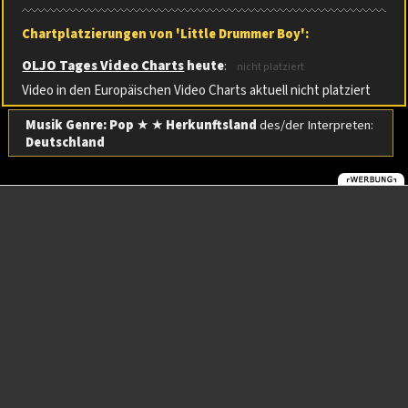
Chartplatzierungen von 'Little Drummer Boy':
OLJO Tages Video Charts
heute
:
nicht platziert
Video in den Europäischen Video Charts aktuell nicht platziert
Musik Genre: Pop
★ ★
Herkunftsland
des/der Interpreten:
Deutschland