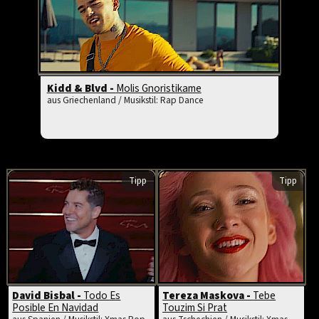
Kidd & Blvd -
Molis Gnoristikame
aus Griechenland / Musikstil: Rap Dance
Tipp
Tipp
David Bisbal -
Todo Es
Tereza Maskova -
Tebe
Posible En Navidad
Touzim Si Prat