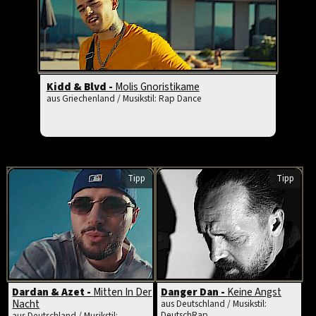
Kidd & Blvd -
Molis Gnoristikame
aus Griechenland / Musikstil: Rap Dance
Tipp
Tipp
Dardan & Azet -
Mitten In Der
Danger Dan -
Keine Angst
Nacht
aus Deutschland / Musikstil:
DeutschRap
aus Deutschland / Musikstil: