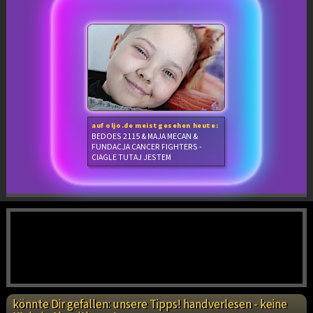
auf oljo.de meistgesehen heute:
BEDOES 2115 & MAJA MECAN &
FUNDACJA CANCER FIGHTERS -
CIAGLE TUTAJ JESTEM
könnte Dir gefallen: unsere Tipps! handverlesen - keine