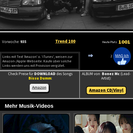
Trend 100
1001
Vorwoche:
935
Heute Platz
⇒
2
Links mit Text 'Amazon' o. 'iTunes', weisen zur
Amazon-/Apple-Webseite. Käufe über solche
Links werden uns mit Provision vergütet.
Check Preise für
DOWNLOAD
des Songs
ALBUM von
Bonez Mc
(Lead-
Bissu Dumm
:
Artist):
Amazon
Amazon CD/Vinyl
Mehr Musik-Videos