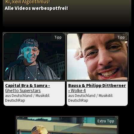
KI, kein Algorithmus!
Alle Videos werbespotfrei!
Tipp
Tipp
Capital Bra & Samra -
Bausa & Philipp Dittberner
Ghetto Superstars
-
Wolke 4
aus Deutschland / Musikstil:
aus Deutschland / Musikstil:
DeutschRap
DeutschRap
Extra Tipp