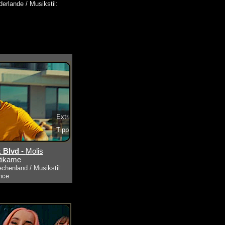
erlande / Musikstil:
Extra
Tipp
s ansehen
 Blvd -
Molis
tikame
echenland / Musikstil:
nce