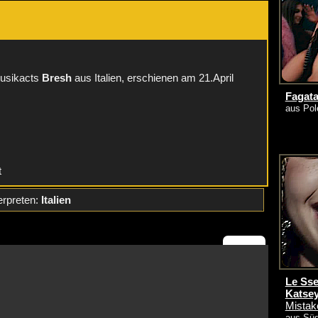
:
Musikacts
Bresh
aus Italien, erschienen am 21.April
Fagata
aus Pol
t
erpreten:
Italien
Le Sser
Katsey
Mistak
aus Süd