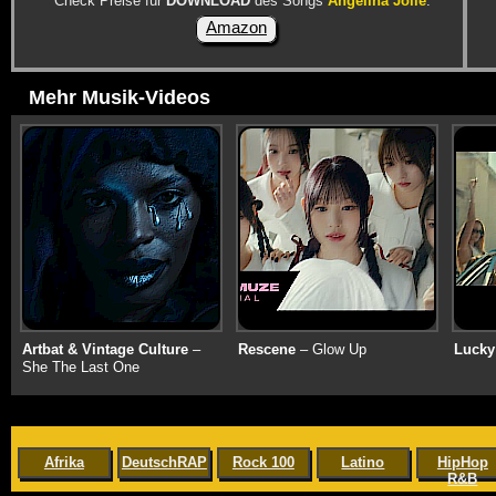
Check Preise für
DOWNLOAD
des Songs
Angelina Jolie
:
Amazon
Mehr Musik-Videos
Artbat & Vintage Culture
–
Rescene
– Glow Up
Lucky
She The Last One
Afrika
DeutschRAP
Rock 100
Latino
HipHop
R&B