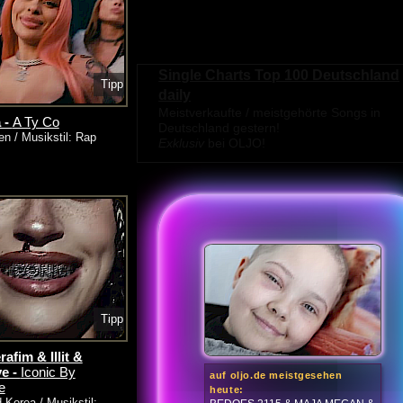
Single Charts Top 100 Deutschland
Tipp
daily
Meistverkaufte / meistgehörte Songs in
 -
A Ty Co
Deutschland gestern!
en / Musikstil: Rap
Exklusiv
bei OLJO!
Tipp
afim & Illit &
e -
Iconic By
auf oljo.de meistgesehen
e
heute:
-Korea / Musikstil: