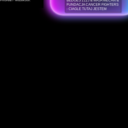
BEDOES 2115 & MAJA MECAN &
FUNDACJA CANCER FIGHTERS
- CIAGLE TUTAJ JESTEM