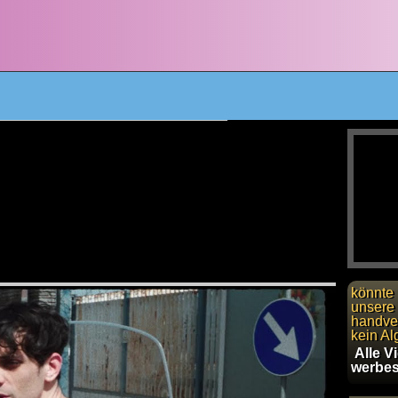
könnte 
unsere 
handver
kein Al
Alle V
werbes