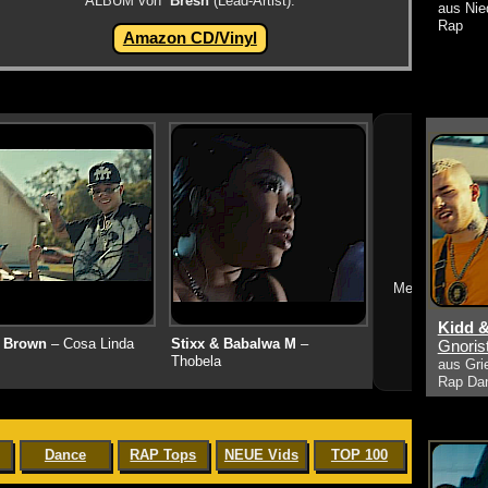
ALBUM von
Bresh
(Lead-Artist):
aus Nied
Rap
Amazon CD/Vinyl
➔
Mehr neue Vid
Kidd &
 Brown
– Cosa Linda
Stixx & Babalwa M
–
Gnoris
Thobela
aus Gri
Rap Da
Dance
RAP Tops
NEUE Vids
TOP 100