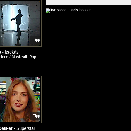
Tipp
s -
Itsekäs
nland / Musikstil: Rap
Tipp
Dekker -
Superstar