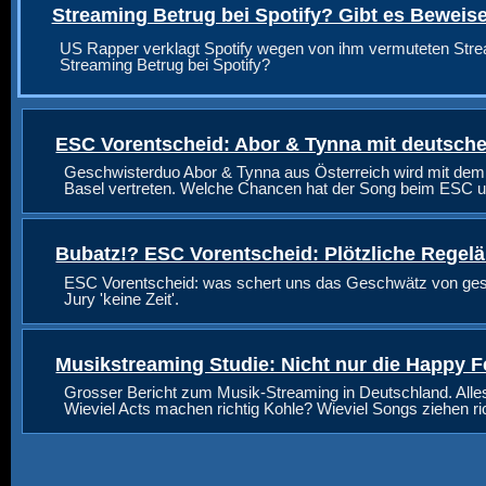
Streaming Betrug bei Spotify? Gibt es Beweis
US Rapper verklagt Spotify wegen von ihm vermuteten Stre
Streaming Betrug bei Spotify?
ESC Vorentscheid: Abor & Tynna mit deutsche
Geschwisterduo Abor & Tynna aus Österreich wird mit dem
Basel vertreten. Welche Chancen hat der Song beim ESC u
Bubatz!? ESC Vorentscheid: Plötzliche Regel
ESC Vorentscheid: was schert uns das Geschwätz von geste
Jury 'keine Zeit'.
Musikstreaming Studie: Nicht nur die Happy F
Grosser Bericht zum Musik-Streaming in Deutschland. Alle
Wieviel Acts machen richtig Kohle? Wieviel Songs ziehen r