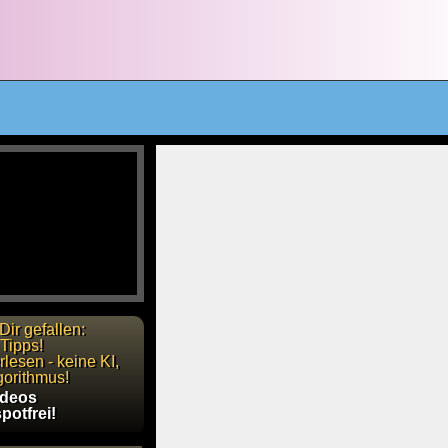
Dir gefallen:
Tipps!
lesen - keine KI,
gorithmus!
ideos
potfrei!