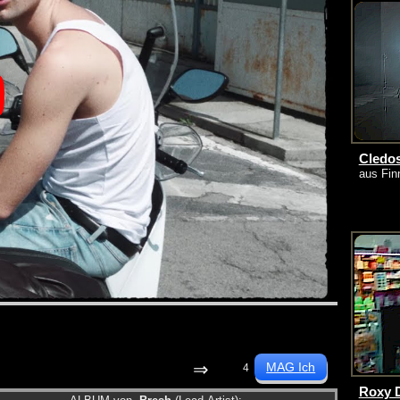
Cledo
aus Fin
⇒
4
Roxy 