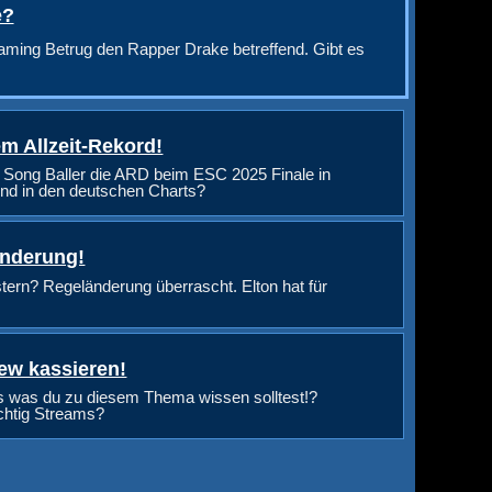
e?
aming Betrug den Rapper Drake betreffend. Gibt es
m Allzeit-Rekord!
 Song Baller die ARD beim ESC 2025 Finale in
nd in den deutschen Charts?
änderung!
rn? Regeländerung überrascht. Elton hat für
ew kassieren!
s was du zu diesem Thema wissen solltest!?
ichtig Streams?