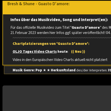
Bresh & Shune - Guasto D'amore:
Infos über das Musikvideo, Song und Interpret(en):
Für das offizielle Musikvideo zum Titel "
Guasto D'amore
" des 
21.Februar 2023 werden hier Infos ggf. später veröffentlicht! 04
Chartplatzierungen von 'Guasto D'amore':
OLJO Tages Video Charts
heute
:
(( Neu ))
Video in den Europäischen Video Charts aktuell nicht platziert
Musik Genre: Pop
★ ★
Herkunftsland
des/der Interpreten:
I