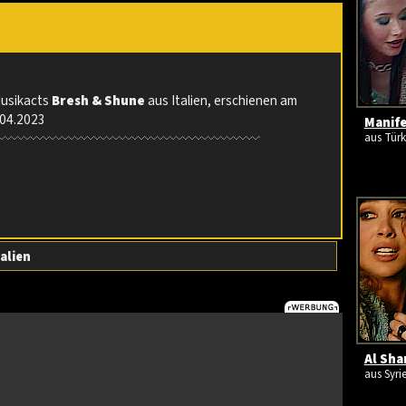
Musikacts
Bresh & Shune
aus Italien, erschienen am
.04.2023
Manife
aus Türk
talien
Al Sha
aus Syri