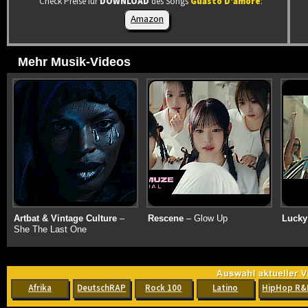
Check Preise für
DOWNLOAD
des Songs
Guasto D'amore
:
Amazon
Mehr Musik-Videos
Artbat & Vintage Culture
–
Rescene
– Glow Up
Lucky
She The Last One
Afrika
DeutschRAP
Rock 100
Latino
HipHop R&