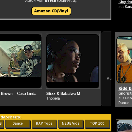
ALBUM von
Bresh
(Lead-Artist):
Kingdo
aus Kana
Amazon CD/Vinyl
➔
Mehr neue Vid
Kidd &
Gnoris
 Brown
– Cosa Linda
Stixx & Babalwa M
–
aus Grie
Thobela
Dance
B
Dance
RAP Tops
NEUE Vids
TOP 100