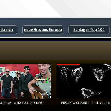
nkreich
neue Hits aus Europa
Schlager Top 100
OLDPLAY - A SKY FULL OF STARS
PROSPA & CLOONEE - FREE YOUR M