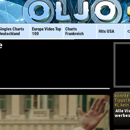
Singles Charts
Europa Video
Top
Charts
Hits
USA
⊂
Deutschland
100
Frankreich
e
könnte 
Tipps! 
KI, kei
Alle V
werbes