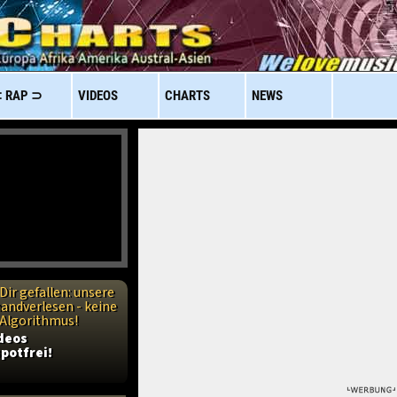
 RAP ⊃
VIDEOS
CHARTS
NEWS
Dir gefallen: unsere
handverlesen - keine
n Algorithmus!
ideos
potfrei!