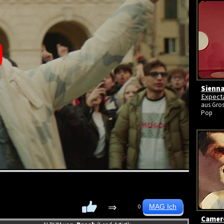
Sienna
Expect
aus Gros
Pop
⇒
0
Camer