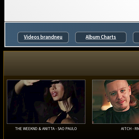
Videos brandneu
Album Charts
THE WEEKND & ANITTA - SAO PAULO
AITCH - R