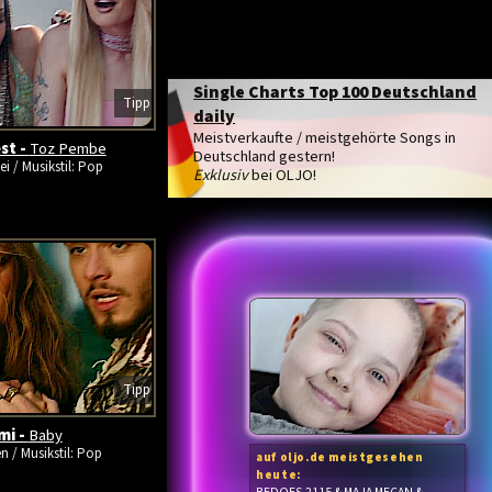
Single Charts Top 100 Deutschland
Tipp
daily
Meistverkaufte / meistgehörte Songs in
st -
Toz Pembe
Deutschland gestern!
ei / Musikstil: Pop
Exklusiv
bei OLJO!
Tipp
mi -
Baby
en / Musikstil: Pop
auf oljo.de meistgesehen
heute: