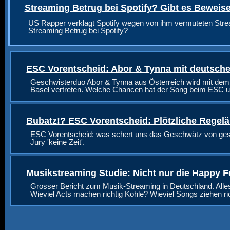
Streaming Betrug bei Spotify? Gibt es Beweis
US Rapper verklagt Spotify wegen von ihm vermuteten Stre
Streaming Betrug bei Spotify?
ESC Vorentscheid: Abor & Tynna mit deutsche
Geschwisterduo Abor & Tynna aus Österreich wird mit dem
Basel vertreten. Welche Chancen hat der Song beim ESC u
Bubatz!? ESC Vorentscheid: Plötzliche Regel
ESC Vorentscheid: was schert uns das Geschwätz von geste
Jury 'keine Zeit'.
Musikstreaming Studie: Nicht nur die Happy F
Grosser Bericht zum Musik-Streaming in Deutschland. Alle
Wieviel Acts machen richtig Kohle? Wieviel Songs ziehen r