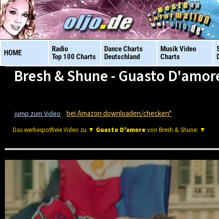
Radio
Dance Charts
Musik Video
HOME
Top 100 Charts
Deutschland
Charts
Bresh & Shune - Guasto D'amor
bei Amazon downloaden/checken*
jump zum Video
Das werbespotfreie Video zu ▼
Guasto D'amore
von Bresh & Shune: ▼