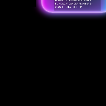
BEDOES 2115 & MAJA MECAN &
FUNDACJA CANCER FIGHTERS -
CIAGLE TUTAJ JESTEM