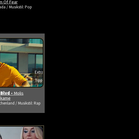
m Of Fear
da / Musikstil: Pop
Extra
Tipp
s ansehen
 Blvd -
Molis
tikame
chenland / Musikstil: Rap