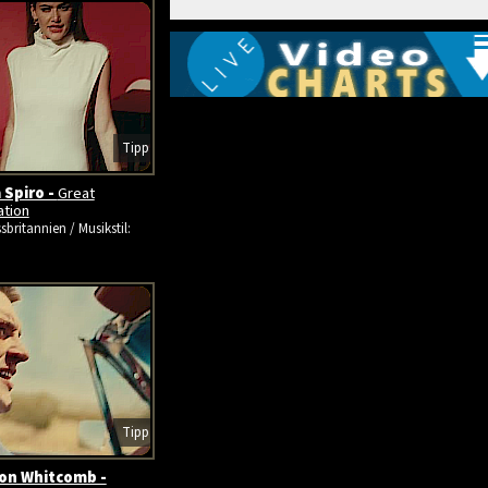
Tipp
 Spiro -
Great
ation
sbritannien / Musikstil:
Tipp
on Whitcomb -