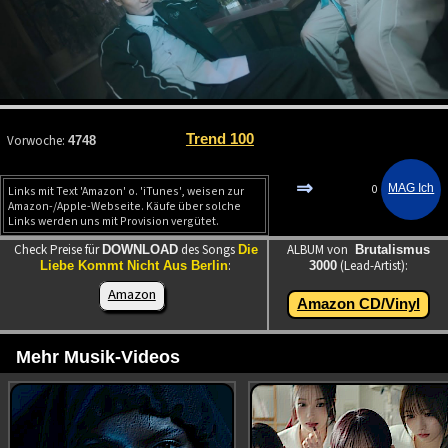
Trend 100
Vorwoche:
4748
⇒
0
Links mit Text 'Amazon' o. 'iTunes', weisen zur
Amazon-/Apple-Webseite. Käufe über solche
Links werden uns mit Provision vergütet.
Check Preise für
des Songs
ALBUM von
DOWNLOAD
Die
Brutalismus
:
(Lead-Artist):
Liebe Kommt Nicht Aus Berlin
3000
Amazon
Amazon CD/Vinyl
Mehr Musik-Videos