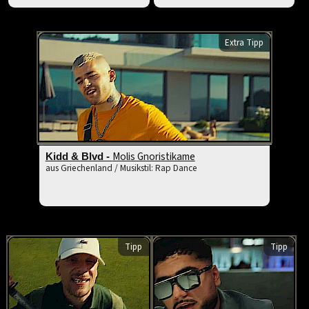
Extra Tipp
Molis Gnoristikame
Kidd & Blvd -
aus Griechenland / Musikstil: Rap Dance
Tipp
Tipp