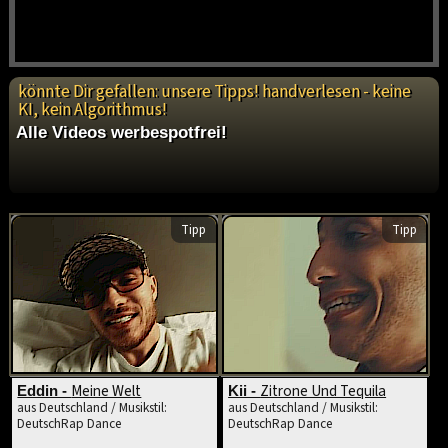
könnte Dir gefallen: unsere Tipps! handverlesen - keine
KI, kein Algorithmus!
Alle Videos werbespotfrei!
Tipp
Tipp
Meine Welt
Zitrone Und Tequila
Eddin -
Kii -
aus Deutschland / Musikstil:
aus Deutschland / Musikstil:
DeutschRap Dance
DeutschRap Dance