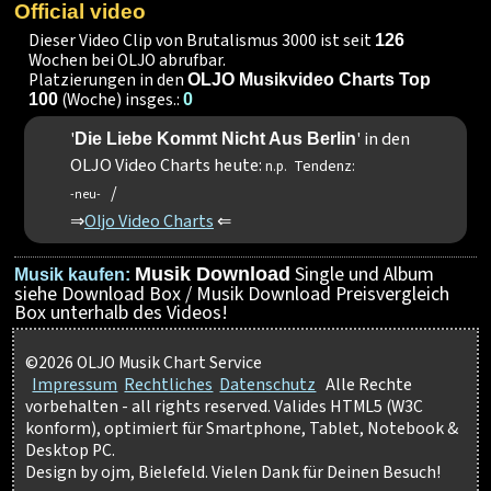
Official video
Dieser Video Clip von Brutalismus 3000 ist seit
126
Wochen bei OLJO abrufbar.
Platzierungen in den
OLJO Musikvideo Charts Top
(Woche) insges.:
100
0
'
' in den
Die Liebe Kommt Nicht Aus Berlin
OLJO Video Charts heute:
Tendenz:
n.p.
/
-neu-
⇒
Oljo Video Charts
⇐
Single und Album
Musik Download
Musik kaufen:
siehe Download Box / Musik Download Preisvergleich
Box unterhalb des Videos!
©2026 OLJO Musik Chart Service
Impressum
Rechtliches
Datenschutz
Alle Rechte
vorbehalten - all rights reserved. Valides HTML5 (W3C
konform), optimiert für Smartphone, Tablet, Notebook &
Desktop PC.
Design by ojm, Bielefeld. Vielen Dank für Deinen Besuch!