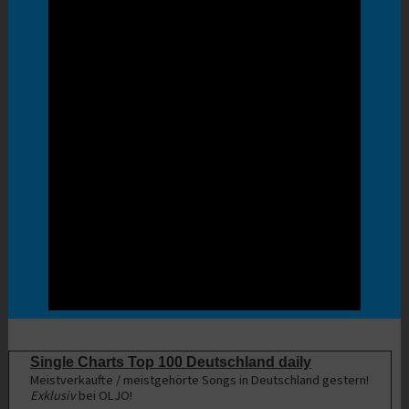
Single Charts Top 100 Deutschland daily
Meistverkaufte / meistgehörte Songs in Deutschland gestern!
Exklusiv
bei OLJO!