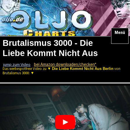
#REF! #REF!
#REF! #REF! #REF!
Menü
Brutalismus 3000 - Die
Liebe Kommt Nicht Aus
Berlin
bei Amazon downloaden/checken*
jump zum Video
Das werbespotfreie Video zu ▼
von
Die Liebe Kommt Nicht Aus Berlin
Brutalismus 3000: ▼