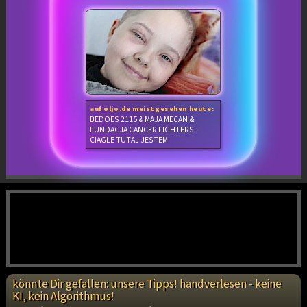
auf oljo.de meistgesehen heute:
BEDOES 2115 & MAJA MECAN &
FUNDACJA CANCER FIGHTERS -
CIAGLE TUTAJ JESTEM
könnte Dir gefallen: unsere Tipps! handverlesen - keine
KI, kein Algorithmus!