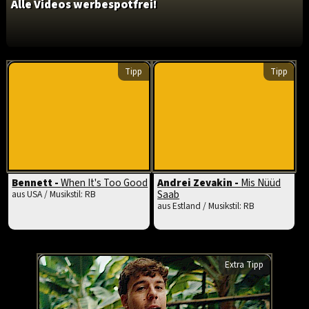
Alle Videos werbespotfrei!
Tipp
Tipp
Bennett -
When It's Too Good
Andrei Zevakin -
Mis Nüüd
Saab
aus USA / Musikstil: RB
aus Estland / Musikstil: RB
Extra Tipp