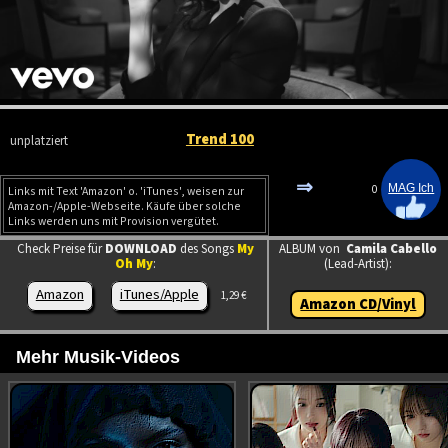
Trend 100
unplatziert
⇒
0
Links mit Text 'Amazon' o. 'iTunes', weisen zur
Amazon-/Apple-Webseite. Käufe über solche
Links werden uns mit Provision vergütet.
Check Preise für
DOWNLOAD
des Songs
My
ALBUM von
Camila Cabello
Oh My
:
(Lead-Artist):
Amazon
iTunes/Apple
1,29 €
Amazon CD/Vinyl
Mehr Musik-Videos