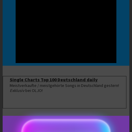
Single Charts Top 100 Deutschland daily
Meistverkaufte / meistgehörte Songs in Deutschland gestern!
Exklusiv
bei OLJO!