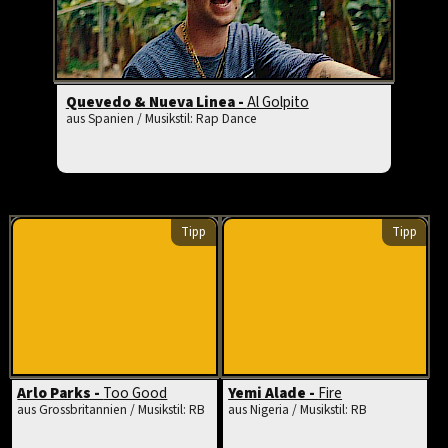
Quevedo & Nueva Linea -
Al Golpito
aus Spanien / Musikstil: Rap Dance
Tipp
Tipp
Arlo Parks -
Too Good
Yemi Alade -
Fire
aus Grossbritannien / Musikstil: RB
aus Nigeria / Musikstil: RB