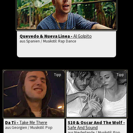
Quevedo & Nueva Linea -
Al Golpito
aus Spanien / Musikstil: Rap Dance
Tipp
Tipp
Da Ti -
Take Me There
S10 & Oscar And The Wolf -
Safe And Sound
aus Georgien / Musikstil: Pop
aus Niederlande / Musikstil: Pop