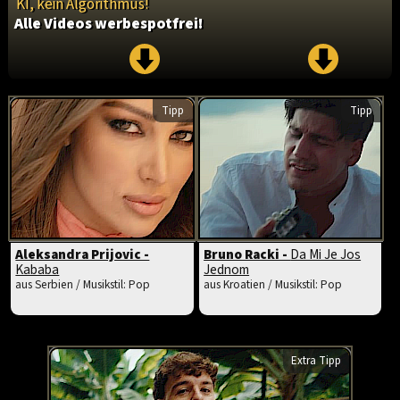
KI, kein Algorithmus!
Alle Videos werbespotfrei!
Tipp
Tipp
Aleksandra Prijovic -
Bruno Racki -
Da Mi Je Jos
Kababa
Jednom
aus Serbien / Musikstil: Pop
aus Kroatien / Musikstil: Pop
Extra Tipp