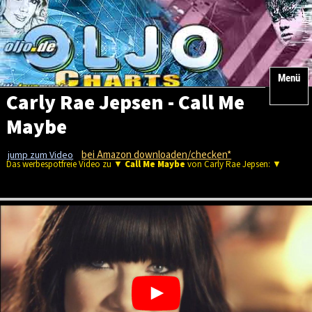
Menü
Carly Rae Jepsen - Call Me
Maybe
bei Amazon downloaden/checken*
jump zum Video
Das werbespotfreie Video zu ▼
Call Me Maybe
von Carly Rae Jepsen: ▼