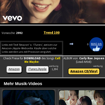
Trend 100
Vorwoche:
2992
⇒
0
Links mit Text 'Amazon' o. 'iTunes', weisen zur
Amazon-/Apple-Webseite. Käufe über solche
Links werden uns mit Provision vergütet.
Check Preise für
DOWNLOAD
des Songs
Call
ALBUM von
Carly Rae Jepsen
Me Maybe
:
(Lead-Artist):
Amazon
iTunes/Apple
1,29 €
Amazon CD/Vinyl
Mehr Musik-Videos