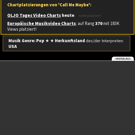
Chartplatzierungen von 'Call Me Maybe':
OLJO Tages Video Charts
heute
:
nicht platziert
Europäische Musikvideo Charts
: auf Rang
370
mit 183K
Views platziert!
Musik Genre: Pop
★ ★
Herkunftsland
des/der Interpreten:
USA