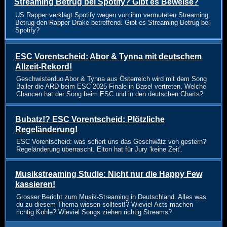
Streaming Betrug bei Spotify? Gibt es Beweise?
US Rapper verklagt Spotify wegen von ihm vermuteten Streaming
Betrug den Rapper Drake betreffend. Gibt es Streaming Betrug bei
Spotify?
ESC Vorentscheid: Abor & Tynna mit deutschem
Allzeit-Rekord!
Geschwisterduo Abor & Tynna aus Österreich wird mit dem Song
Baller die ARD beim ESC 2025 Finale in Basel vertreten. Welche
Chancen hat der Song beim ESC und in den deutschen Charts?
Bubatz!? ESC Vorentscheid: Plötzliche
Regeländerung!
ESC Vorentscheid: was schert uns das Geschwätz von gestern?
Regeländerung überrascht. Elton hat für Jury 'keine Zeit'.
Musikstreaming Studie: Nicht nur die Happy Few
kassieren!
Grosser Bericht zum Musik-Streaming in Deutschland. Alles was
du zu diesem Thema wissen solltest!? Wieviel Acts machen
richtig Kohle? Wieviel Songs ziehen richtig Streams?