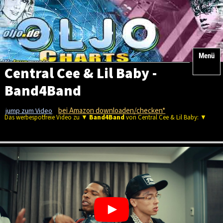
Menü
Central Cee & Lil Baby -
Band4Band
bei Amazon downloaden/checken*
jump zum Video
Das werbespotfreie Video zu ▼
Band4Band
von Central Cee & Lil Baby: ▼