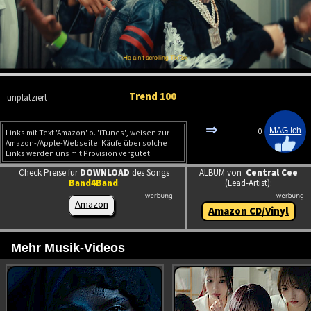
Trend 100
unplatziert
⇒
0
Links mit Text 'Amazon' o. 'iTunes', weisen zur
Amazon-/Apple-Webseite. Käufe über solche
Links werden uns mit Provision vergütet.
Check Preise für
DOWNLOAD
des Songs
ALBUM von
Central Cee
Band4Band
:
(Lead-Artist):
Amazon
Amazon CD/Vinyl
Mehr Musik-Videos