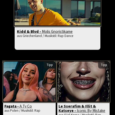
Kidd & Blvd -
Molis Gnoristikame
aus Griechenland / Musikstil: Rap Dance
Tipp
Tipp
Fagata -
A Ty Co
Le Sserafim & Illit &
Katseye -
Iconic By Mistake
aus Polen / Musikstil: Rap
aus Süd-Korea / Musikstil: Rap