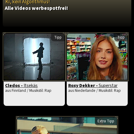
KI, kein Algorithmus!
Alle Videos werbespotfrei!
Tipp
Tipp
Cledos -
Itsekäs
Roxy Dekker -
Superstar
aus Finnland / Musikstil: Rap
aus Niederlande / Musikstil: Rap
Extra Tipp