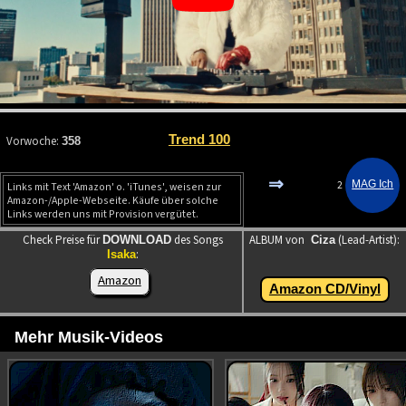
Trend 100
Vorwoche:
358
⇒
2
Links mit Text 'Amazon' o. 'iTunes', weisen zur
Amazon-/Apple-Webseite. Käufe über solche
Links werden uns mit Provision vergütet.
Check Preise für
des Songs
ALBUM von
(Lead-Artist):
DOWNLOAD
Ciza
:
Isaka
Amazon
Amazon CD/Vinyl
Mehr Musik-Videos