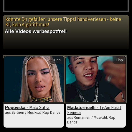
könnte Dir gefallen: unsere Tipps! handverlesen - keine
KI, kein Algorithmus!
Alle Videos werbespotfrei!
Tipp
Tipp
Malo Sutra
Ti-Am Furat
Popovska -
Madatorricelli -
Femeia
aus Serbien / Musikstil: Rap Dance
aus Rumänien / Musikstil: Rap
Dance