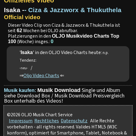
Offizielles Video
Isaka -
- Ciza & Jazzworx & Thukuthela
Official video
Dieser Video Clip von Ciza & Jazzworx & Thukuthela ist
seit
Wochen bei OLJO abrufbar.
62
Platzierungen in den
OLJO Musikvideo Charts Top
(Woche) insges.:
100
0
'
' in den OLJO Video Charts heute:
Isaka
n.p.
Tendenz:
/
-neu-
⇒
Oljo Video Charts
⇐
Single und Album
Musik Download
Musik kaufen:
siehe Download Box / Musik Download Preisvergleich
Box unterhalb des Videos!
©2026 OLJO Musik Chart Service
Impressum
Rechtliches
Datenschutz
Alle Rechte
vorbehalten - all rights reserved. Valides HTML5 (W3C
konform), optimiert für Smartphone, Tablet, Notebook &