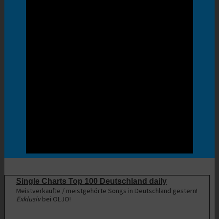
Single Charts Top 100 Deutschland daily
Meistverkaufte / meistgehörte Songs in Deutschland gestern!
Exklusiv
bei OLJO!