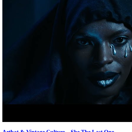
Artbat & Vintage Culture
– She The Last One