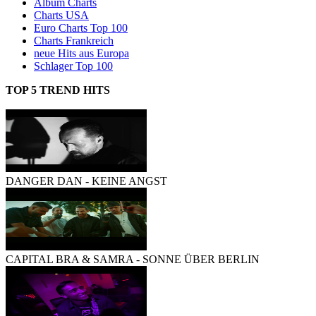
Album Charts
Charts USA
Euro Charts Top 100
Charts Frankreich
neue Hits aus Europa
Schlager Top 100
TOP 5 TREND HITS
aus den aktuellen deutschen Single Charts:
DANGER DAN - KEINE ANGST
CAPITAL BRA & SAMRA - SONNE ÜBER BERLIN