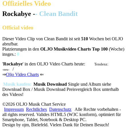
Offizielles Video
Rockabye -
- Clean Bandit
Official video
Dieser Video Clip von Clean Bandit ist seit
510
Wochen bei OLJO
abrufbar.
Platzierungen in den
OLJO Musikvideo Charts Top 100
(Woche)
insges.:
0
'
Rockabye
' in den OLJO Video Charts heute:
Tendenz:
n.p.
/
-neu-
⇒
Oljo Video Charts
⇐
Musik kaufen:
Musik Download
Single und Album siehe
Download Box / Musik Download Preisvergleich Box unterhalb
des Videos!
©2026 OLJO Musik Chart Service
Impressum
Rechtliches
Datenschutz
Alle Rechte vorbehalten -
all rights reserved. Valides HTML5 (W3C konform), optimiert für
Smartphone, Tablet, Notebook & Desktop PC.
Design by ojm, Bielefeld. Vielen Dank für Deinen Besuch!