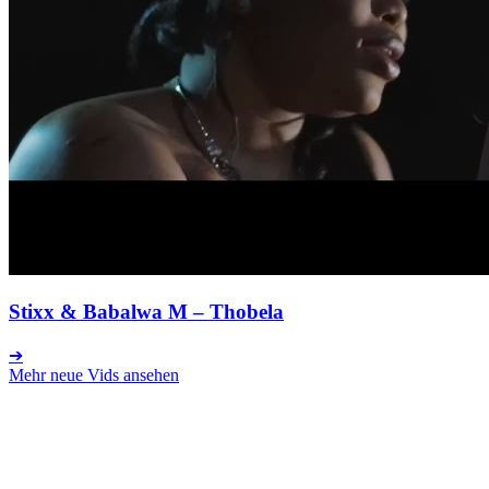
Stixx & Babalwa M
– Thobela
➔
Mehr neue Vids ansehen