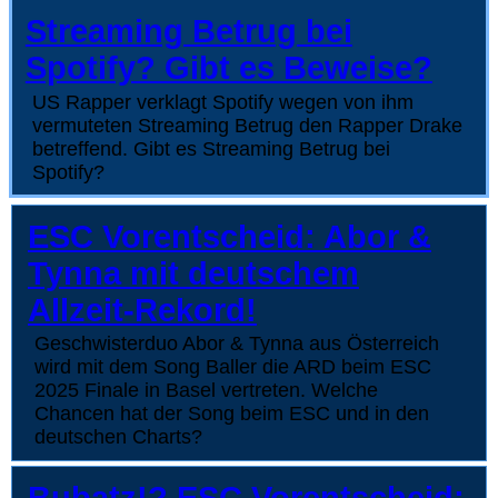
Streaming Betrug bei
Spotify? Gibt es Beweise?
US Rapper verklagt Spotify wegen von ihm
vermuteten Streaming Betrug den Rapper Drake
betreffend. Gibt es Streaming Betrug bei
Spotify?
ESC Vorentscheid: Abor &
Tynna mit deutschem
Allzeit-Rekord!
Geschwisterduo Abor & Tynna aus Österreich
wird mit dem Song Baller die ARD beim ESC
2025 Finale in Basel vertreten. Welche
Chancen hat der Song beim ESC und in den
deutschen Charts?