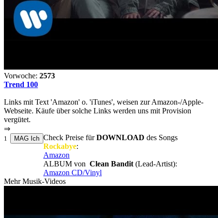
Vorwoche:
2573
Trend 100
Links mit Text 'Amazon' o. 'iTunes', weisen zur Amazon-/Apple-
Webseite. Käufe über solche Links werden uns mit Provision
vergütet.
⇒
Check Preise für
DOWNLOAD
des Songs
1
Rockabye
:
Amazon
ALBUM von
Clean Bandit
(Lead-Artist):
Amazon CD/Vinyl
Mehr Musik-Videos