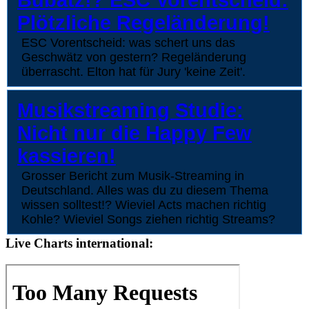
Bubatz!? ESC Vorentscheid:
Plötzliche Regeländerung!
ESC Vorentscheid: was schert uns das
Geschwätz von gestern? Regeländerung
überrascht. Elton hat für Jury 'keine Zeit'.
Musikstreaming Studie:
Nicht nur die Happy Few
kassieren!
Grosser Bericht zum Musik-Streaming in
Deutschland. Alles was du zu diesem Thema
wissen solltest!? Wieviel Acts machen richtig
Kohle? Wieviel Songs ziehen richtig Streams?
Live Charts international: