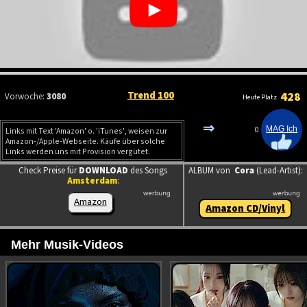
Trend 100
428
Vorwoche:
3080
Heute Platz
⇒
0
Links mit Text 'Amazon' o. 'iTunes', weisen zur
Amazon-/Apple-Webseite. Käufe über solche
Links werden uns mit Provision vergütet.
Check Preise für
DOWNLOAD
des Songs
ALBUM von
Cora
(Lead-Artist):
Amsterdam
:
Amazon
Amazon CD/Vinyl
Mehr Musik-Videos