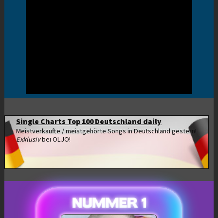
Single Charts Top 100 Deutschland daily
Meistverkaufte / meistgehörte Songs in Deutschland gestern!
Exklusiv
bei OLJO!