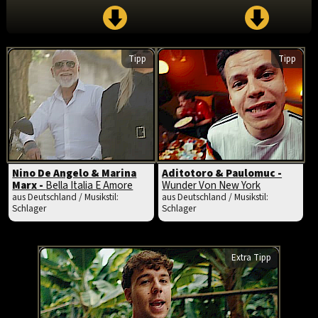
Tipp
Tipp
Nino De Angelo & Marina
Aditotoro & Paulomuc -
Marx -
Bella Italia E Amore
Wunder Von New York
aus Deutschland / Musikstil:
aus Deutschland / Musikstil:
Schlager
Schlager
Extra Tipp