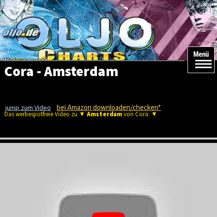
Menü
Cora - Amsterdam
bei Amazon downloaden/checken*
jump zum Video
Das werbespotfreie Video zu ▼
Amsterdam
von Cora: ▼