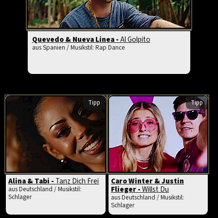
Quevedo & Nueva Linea -
Al Golpito
aus Spanien / Musikstil: Rap Dance
Tipp
Tipp
Alina & Tabi -
Tanz Dich Frei
Caro Winter & Justin
Flieger -
Willst Du
aus Deutschland / Musikstil:
Schlager
aus Deutschland / Musikstil:
Schlager