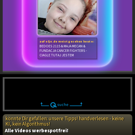
auf oljo.de meistgesehen heute:
BEDOES 2115 & MAJA MECAN &
FUNDACJA CANCER FIGHTERS -
CIAGLE TUTAJ JESTEM
könnte Dir gefallen: unsere Tipps! handverlesen - keine
KI, kein Algorithmus!
Alle Videos werbespotfrei!