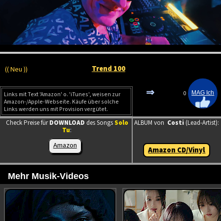
Trend 100
(( Neu ))
⇒
0
Links mit Text 'Amazon' o. 'iTunes', weisen zur
Amazon-/Apple-Webseite. Käufe über solche
Links werden uns mit Provision vergütet.
Check Preise für
DOWNLOAD
des Songs
Solo
ALBUM von
Costi
(Lead-Artist):
Tu
:
Amazon
Amazon CD/Vinyl
Mehr Musik-Videos