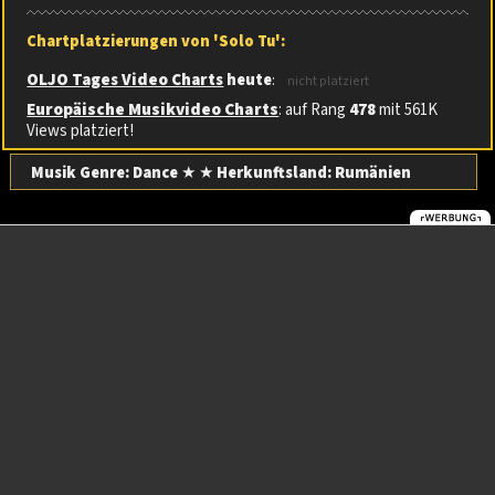
Chartplatzierungen von 'Solo Tu':
OLJO Tages Video Charts
heute
:
nicht platziert
Europäische Musikvideo Charts
: auf Rang
478
mit 561K
Views platziert!
Musik Genre: Dance
★ ★
Herkunftsland:
Rumänien