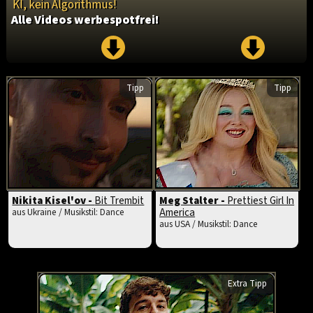
KI, kein Algorithmus!
Alle Videos werbespotfrei!
Tipp
Tipp
Nikita Kisel'ov -
Bit Trembit
Meg Stalter -
Prettiest Girl In
America
aus Ukraine / Musikstil: Dance
aus USA / Musikstil: Dance
Extra Tipp