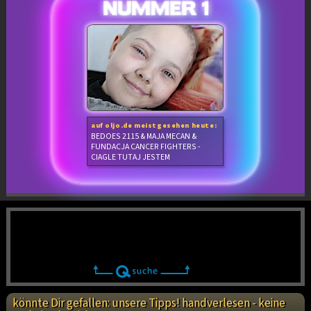
auf oljo.de meistgesehen heute:
BEDOES 2115 & MAJA MECAN &
FUNDACJA CANCER FIGHTERS -
CIAGLE TUTAJ JESTEM
könnte Dir gefallen: unsere Tipps! handverlesen - keine