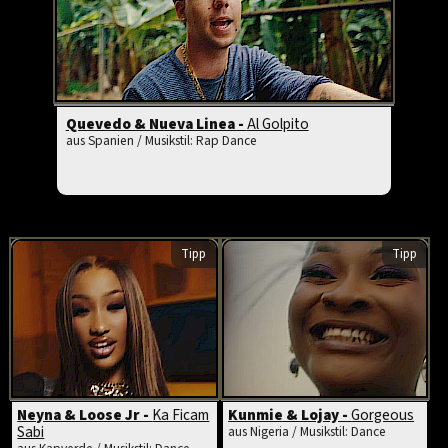
Quevedo & Nueva Linea -
Al Golpito
aus Spanien / Musikstil: Rap Dance
Tipp
Tipp
Neyna & Loose Jr -
Ka Ficam
Kunmie & Lojay -
Gorgeous
Sabi
aus Nigeria / Musikstil: Dance