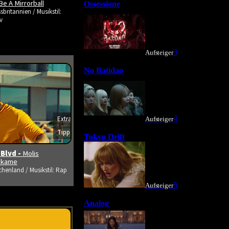
Be A Mirrorball
sbritannien / Musikstil:
v
Extra
Tipp
s ansehen
 Blvd -
Molis
tikame
chenland / Musikstil: Rap