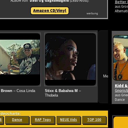
ALBUM von
Dadi Og Gagnamagnid
(Lead-Artist):
Better 
aus Gros
Amazon CD/Vinyl
Alternati
➔
Mehr neue Vid
Kidd &
Gnoris
 Brown
– Cosa Linda
Stixx & Babalwa M
–
aus Grie
Thobela
Dance
B
Dance
RAP Tops
NEUE Vids
TOP 100