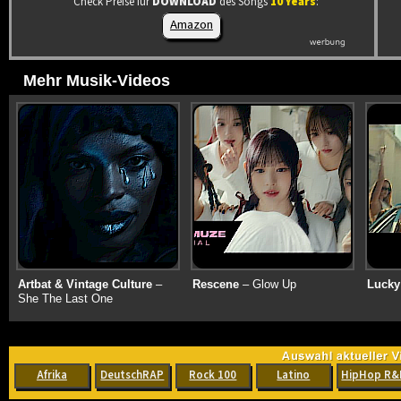
Check Preise für
DOWNLOAD
des Songs
10 Years
:
Amazon
Mehr Musik-Videos
Artbat & Vintage Culture
–
Rescene
– Glow Up
Lucky
She The Last One
Afrika
DeutschRAP
Rock 100
Latino
HipHop R&