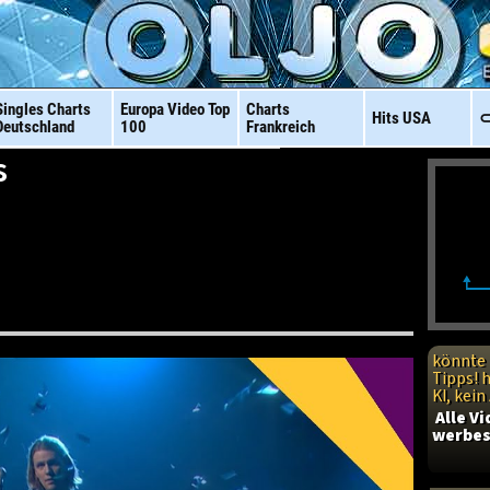
Singles Charts
Europa Video
Top
Charts
Hits
USA
⊂
Deutschland
100
Frankreich
s
könnte 
Tipps! 
KI, kei
Alle V
werbes