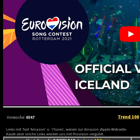
Trend 100
Vorwoche:
6547
Links mit Text 'Amazon' o. 'iTunes', weisen zur Amazon-/Apple-Webseite.
Käufe über solche Links werden uns mit Provision vergütet.