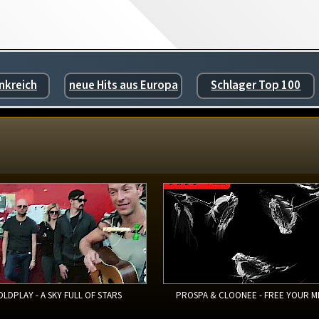
nkreich
neue Hits aus Europa
Schlager Top 100
OLDPLAY - A SKY FULL OF STARS
PROSPA & CLOONEE - FREE YOUR M