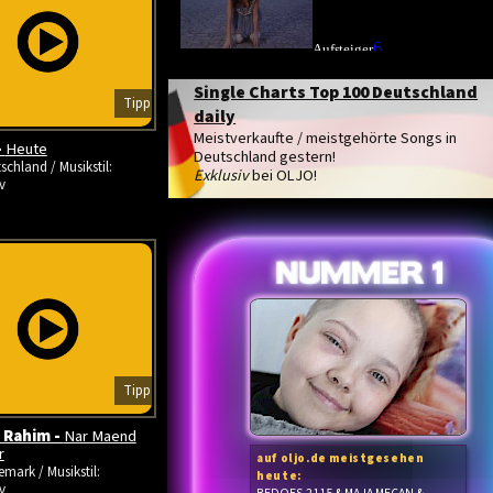
Single Charts Top 100 Deutschland
Tipp
daily
Meistverkaufte / meistgehörte Songs in
-
Heute
Deutschland gestern!
schland / Musikstil:
Exklusiv
bei OLJO!
v
Tipp
 Rahim -
Nar Maend
r
auf oljo.de meistgesehen
mark / Musikstil:
heute:
v