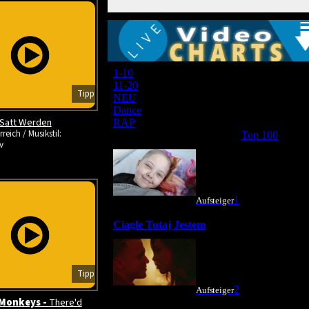
Tipp
Satt Werden
reich / Musikstil:
v
Tipp
 Monkeys -
There'd