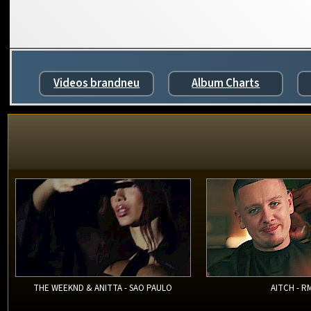
Videos brandneu
Album Charts
THE WEEKND & ANITTA - SAO PAULO
AITCH - R