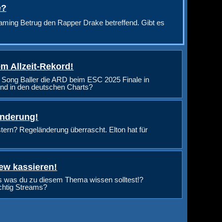
e?
aming Betrug den Rapper Drake betreffend. Gibt es
m Allzeit-Rekord!
 Song Baller die ARD beim ESC 2025 Finale in
nd in den deutschen Charts?
änderung!
rn? Regeländerung überrascht. Elton hat für
ew kassieren!
s was du zu diesem Thema wissen solltest!?
ichtig Streams?