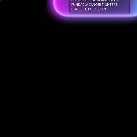
BEDOES 2115 & MAJA MECAN &
FUNDACJA CANCER FIGHTERS -
CIAGLE TUTAJ JESTEM