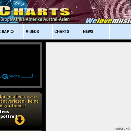
 RAP ⊃
VIDEOS
CHARTS
NEWS
Dir gefallen: unsere
handverlesen - keine
n Algorithmus!
ideos
potfrei!