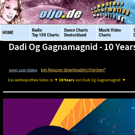
Radio
Dance Charts
Musik Video
HOME
Top 100 Charts
Deutschland
Charts
Dadi Og Gagnamagnid - 10 Year
bei Amazon downloaden/checken*
jump zum Video
Das werbespotfreie Video zu ▼
10 Years
von Dadi Og Gagnamagnid: ▼