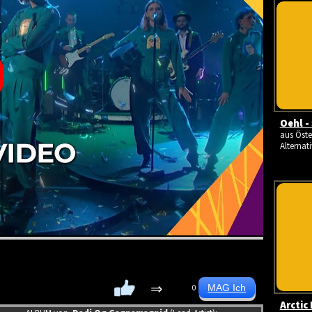
Oehl -
aus Öster
Alternati
⇒
0
Arctic