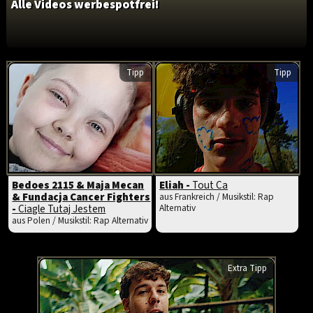
Alle Videos werbespotfrei!
Tipp
Tipp
Bedoes 2115 & Maja Mecan
Eliah -
Tout Ca
& Fundacja Cancer Fighters
aus Frankreich / Musikstil: Rap
-
Ciagle Tutaj Jestem
Alternativ
aus Polen / Musikstil: Rap Alternativ
Extra Tipp