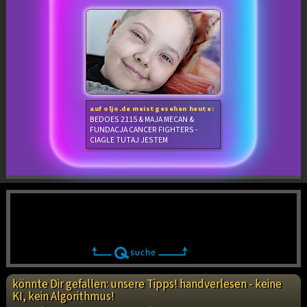
auf oljo.de meistgesehen heute:
BEDOES 2115 & MAJA MECAN &
FUNDACJA CANCER FIGHTERS -
CIAGLE TUTAJ JESTEM
könnte Dir gefallen: unsere Tipps! handverlesen - keine
KI, kein Algorithmus!