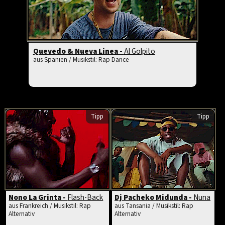
Quevedo & Nueva Linea -
Al Golpito
aus Spanien / Musikstil: Rap Dance
Tipp
Tipp
Nono La Grinta -
Flash-Back
Dj Pacheko Midunda -
Nuna
aus Frankreich / Musikstil: Rap
aus Tansania / Musikstil: Rap
Alternativ
Alternativ