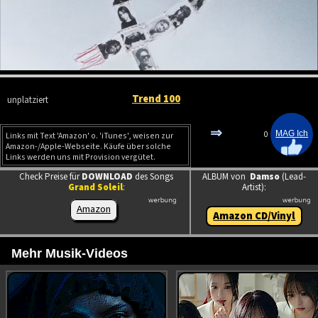
Trend 100
unplatziert
⇒
0
Links mit Text 'Amazon' o. 'iTunes', weisen zur
Amazon-/Apple-Webseite. Käufe über solche
Links werden uns mit Provision vergütet.
Check Preise für
DOWNLOAD
des Songs
ALBUM von
Damso
(Lead-
Grand Soleil
:
Artist):
Amazon
Amazon CD/Vinyl
Mehr Musik-Videos