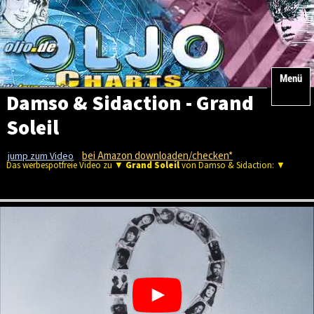
Menü
Damso & Sidaction - Grand
Soleil
bei Amazon downloaden/checken*
jump zum Video
Das werbespotfreie Video zu ▼
Grand Soleil
von Damso & Sidaction: ▼