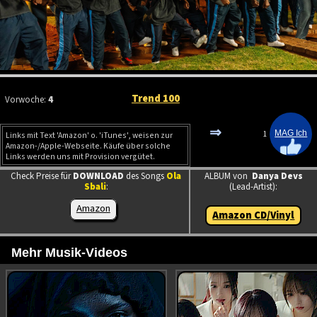
Trend 100
Vorwoche:
4
⇒
1
Links mit Text 'Amazon' o. 'iTunes', weisen zur
Amazon-/Apple-Webseite. Käufe über solche
Links werden uns mit Provision vergütet.
Check Preise für
DOWNLOAD
des Songs
Ola
ALBUM von
Danya Devs
Sbali
:
(Lead-Artist):
Amazon
Amazon CD/Vinyl
Mehr Musik-Videos