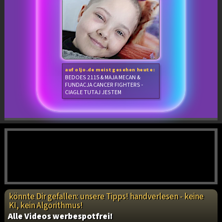
auf oljo.de meistgesehen heute:
BEDOES 2115 & MAJA MECAN &
FUNDACJA CANCER FIGHTERS -
CIAGLE TUTAJ JESTEM
könnte Dir gefallen: unsere Tipps! handverlesen - keine
KI, kein Algorithmus!
Alle Videos werbespotfrei!