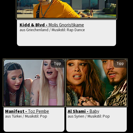
Kidd & Blvd -
Molis Gnoristikame
aus Griechenland / Musikstil: Rap Dance
Tipp
Tipp
Manifest -
Toz Pembe
Al Shami -
Baby
aus Türkei / Musikstil: Pop
aus Syrien / Musikstil: Pop