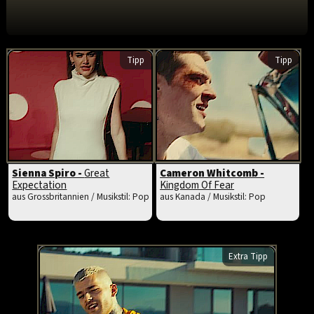
Tipp
Tipp
Sienna Spiro -
Great
Cameron Whitcomb -
Expectation
Kingdom Of Fear
aus Grossbritannien / Musikstil: Pop
aus Kanada / Musikstil: Pop
Extra Tipp