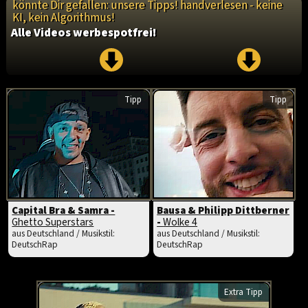
könnte Dir gefallen: unsere Tipps! handverlesen - keine
KI, kein Algorithmus!
Alle Videos werbespotfrei!
Tipp
Tipp
Capital Bra & Samra -
Bausa & Philipp Dittberner
Ghetto Superstars
-
Wolke 4
aus Deutschland / Musikstil:
aus Deutschland / Musikstil:
DeutschRap
DeutschRap
Extra Tipp