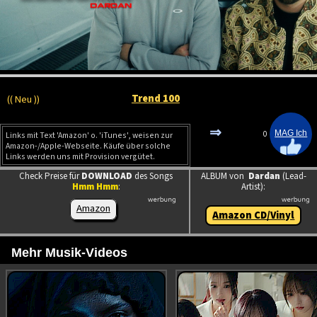
Trend 100
(( Neu ))
⇒
0
Links mit Text 'Amazon' o. 'iTunes', weisen zur
Amazon-/Apple-Webseite. Käufe über solche
Links werden uns mit Provision vergütet.
Check Preise für
DOWNLOAD
des Songs
ALBUM von
Dardan
(Lead-
Hmm Hmm
:
Artist):
Amazon
Amazon CD/Vinyl
Mehr Musik-Videos