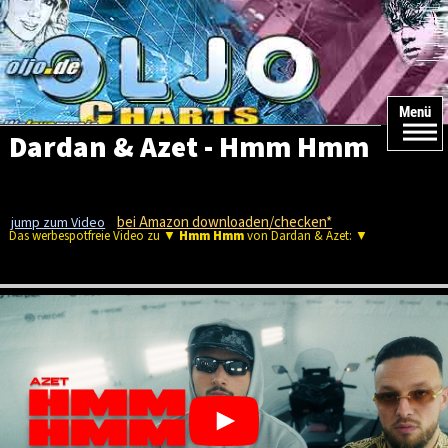
Menü
Dardan & Azet - Hmm Hmm
bei Amazon downloaden/checken*
jump zum Video
Das werbespotfreie Video zu ▼
Hmm Hmm
von Dardan & Azet: ▼