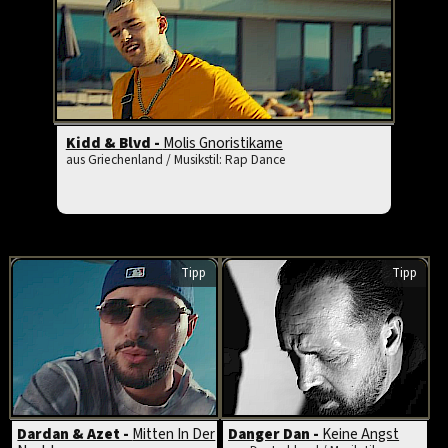
Kidd & Blvd -
Molis Gnoristikame
aus Griechenland / Musikstil: Rap Dance
Tipp
Tipp
Dardan & Azet -
Mitten In Der
Danger Dan -
Keine Angst