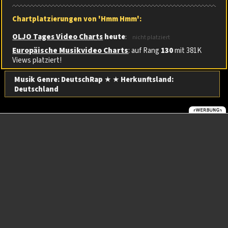
Chartplatzierungen von 'Hmm Hmm':
OLJO Tages Video Charts
heute
:
nicht platziert
Europäische Musikvideo Charts
: auf Rang
130
mit 381K
Views platziert!
Musik Genre: DeutschRap
★ ★
Herkunftsland:
Deutschland