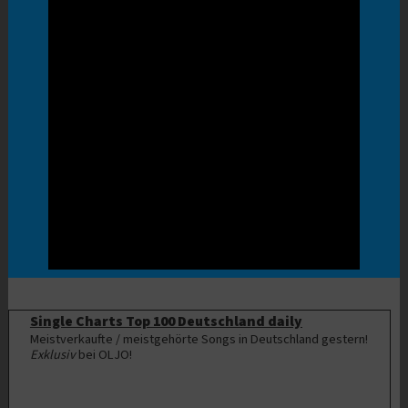
Single Charts Top 100 Deutschland daily
Meistverkaufte / meistgehörte Songs in Deutschland gestern!
Exklusiv
bei OLJO!