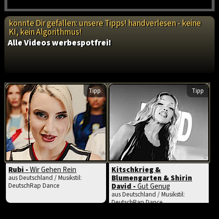
könnte Dir gefallen: unsere Tipps! handverlesen - keine
KI, kein Algorithmus!
Alle Videos werbespotfrei!
Tipp
Tipp
Rubi -
Wir Gehen Rein
Kitschkrieg &
Blumengarten & Shirin
aus Deutschland / Musikstil:
DeutschRap Dance
David -
Gut Genug
aus Deutschland / Musikstil:
DeutschRap Dance