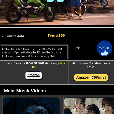
Trend 100
Vorwoche:
3367
⇒
5
Links mit Text 'Amazon' o. 'iTunes', weisen zur
Amazon-/Apple-Webseite. Käufe über solche
Links werden uns mit Provision vergütet.
Check Preise für
DOWNLOAD
des Songs
Wie
ALBUM von
Dardan
(Lead-
Du
:
Artist):
Amazon
Amazon CD/Vinyl
Mehr Musik-Videos