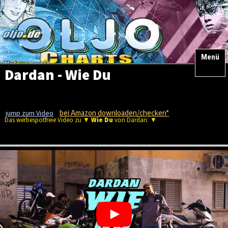
Menü
Dardan - Wie Du
bei Amazon downloaden/checken*
jump zum Video
Das werbespotfreie Video zu ▼
Wie Du
von Dardan: ▼