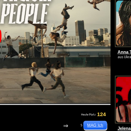
Anna T
aus Ukra
124
Heute Platz
⇒
5
Jelena