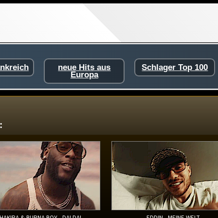
ankreich
neue Hits aus
Schlager Top 100
Europa
:
HAKIRA & BURNA BOY - DAI DAI
EDDIN - MEINE WELT