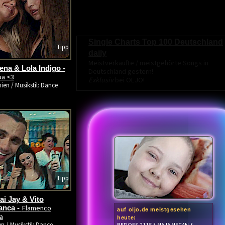
Single Charts Top 100 Deutschland
Tipp
daily
Meistverkaufte / meistgehörte Songs in
na & Lola Indigo -
Deutschland gestern!
oa <3
Exklusiv
bei OLJO!
ien / Musikstil: Dance
Tipp
i Jay & Vito
Flamenco
anca -
auf oljo.de meistgesehen
a
heute: