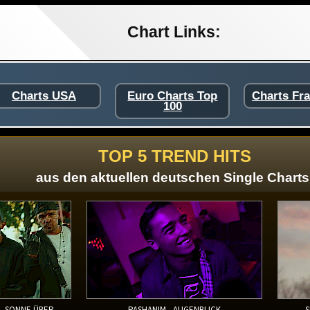
Chart Links:
Charts USA
Euro Charts Top
Charts Fr
100
TOP 5 TREND HITS
aus den aktuellen deutschen Single Charts
 - SONNE ÜBER
PASHANIM - AUGENBLICK
S