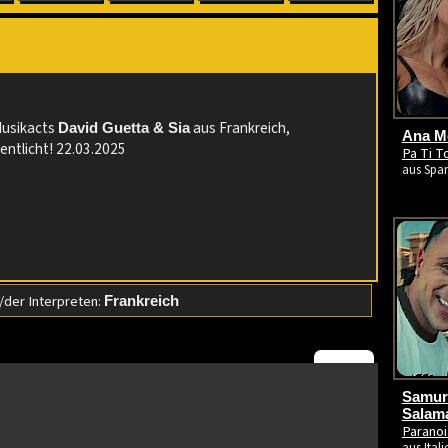
:
Musikacts
aus Frankreich,
David Guetta & Sia
Ana Me
entlicht! 22.03.2025
Pa Ti T
aus Span
der Interpreten:
Frankreich
Samura
Salam
Paranoi