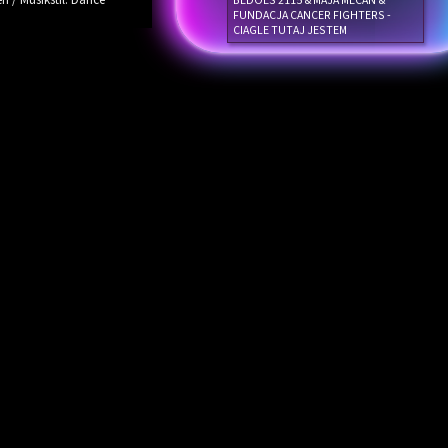
en / Musikstil: Dance
BEDOES 2115 & MAJA MECAN &
FUNDACJA CANCER FIGHTERS -
CIAGLE TUTAJ JESTEM