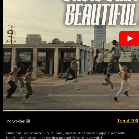
Trend 100
Vorwoche:
68
Links mit Text 'Amazon' o. 'iTunes', weisen zur Amazon-/Apple-Webseite.
Käufe über solche Links werden uns mit Provision vergütet.