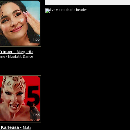
Tipp
Margarita
rincer -
ine / Musikstil: Dance
Tipp
Mata
 Karleusa -