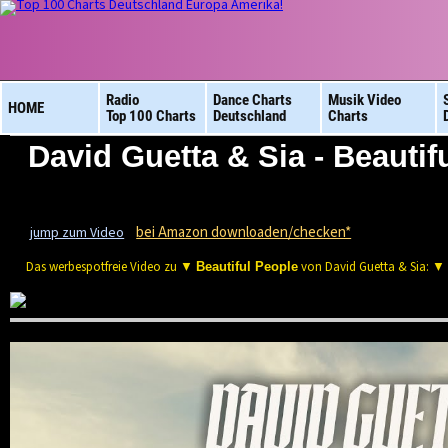
Radio
Dance Charts
Musik Video
HOME
Top 100 Charts
Deutschland
Charts
David Guetta & Sia - Beautif
bei Amazon downloaden/checken*
jump zum Video
Das werbespotfreie Video zu ▼
von David Guetta & Sia: ▼
Beautiful People