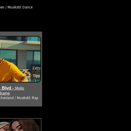
ien / Musikstil: Dance
Extra
Tipp
s ansehen
Molis
 Blvd -
tikame
chenland / Musikstil: Rap