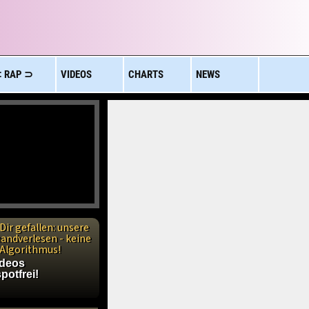
 RAP ⊃
VIDEOS
CHARTS
NEWS
Dir gefallen: unsere
handverlesen - keine
n Algorithmus!
ideos
potfrei!