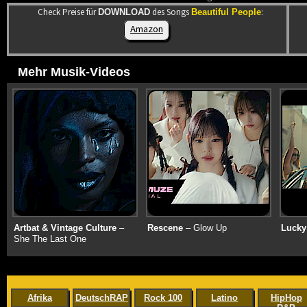
Check Preise für
des Songs
:
DOWNLOAD
Beautiful People
Amazon
Mehr Musik-Videos
Artbat & Vintage Culture
–
Rescene
– Glow Up
Lucky
She The Last One
Afrika
DeutschRAP
Rock 100
Latino
HipHop