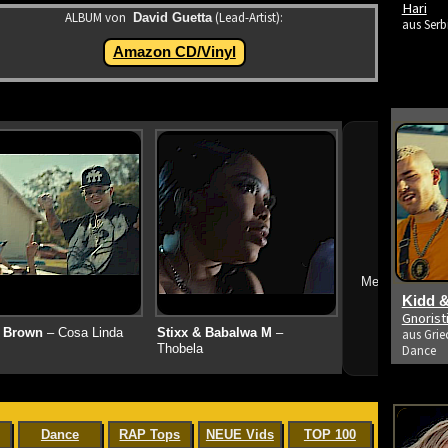
Hari
ALBUM von
(Lead-Artist):
David Guetta
aus Serb
Amazon CD/Vinyl
➔
Mehr neue Vid
Kidd &
Gnoris
 Brown
– Cosa Linda
Stixx & Babalwa M
–
aus Grie
Thobela
Dance
Dance
RAP Tops
NEUE Vids
TOP 100