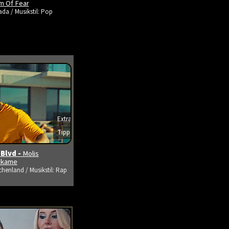
m Of Fear
da / Musikstil: Pop
Extra
s ansehen
Tipp
 Blvd -
Molis
tikame
chenland / Musikstil: Rap