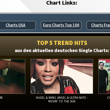
Chart Links:
Charts USA
Euro Charts Top 100
Charts Fra
TOP 5 TREND HITS
aus den aktuellen deutschen Single Charts:
MB
HUGEL & IMAEL ANGEL & ULTRA NATE -
C
MOVIN' TO THE SUN