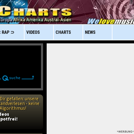
 RAP ⊃
VIDEOS
CHARTS
NEWS
Dir gefallen: unsere
handverlesen - keine
n Algorithmus!
ideos
potfrei!