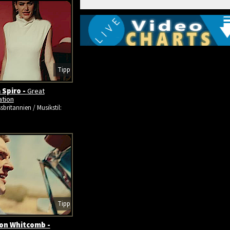
Tipp
 Spiro -
Great
ation
sbritannien / Musikstil:
Tipp
on Whitcomb -