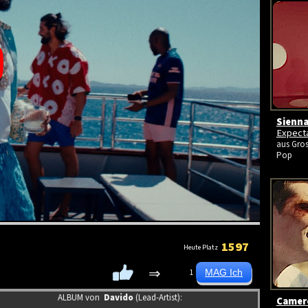
Sienna
Expect
aus Gros
Pop
1597
Heute Platz
⇒
1
ALBUM von
Davido
(Lead-Artist):
Camer