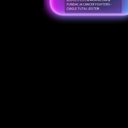
BEDOES 2115 & MAJA MECAN &
FUNDACJA CANCER FIGHTERS -
CIAGLE TUTAJ JESTEM