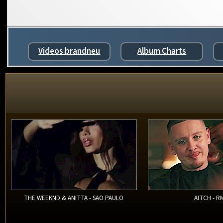
Videos brandneu
Album Charts
THE WEEKND & ANITTA - SAO PAULO
AITCH - R