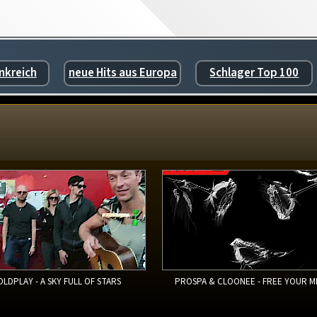
nkreich
neue Hits aus Europa
Schlager Top 100
OLDPLAY - A SKY FULL OF STARS
PROSPA & CLOONEE - FREE YOUR M