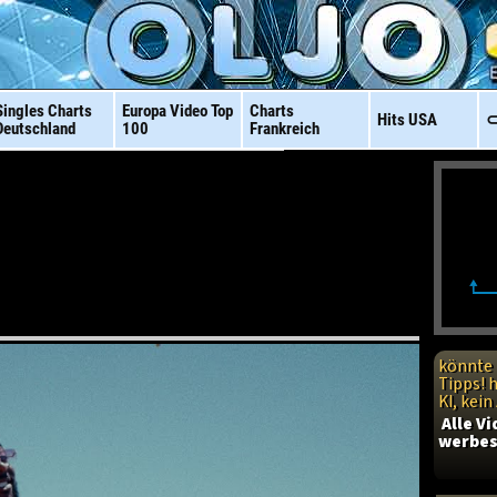
Singles Charts
Europa Video
Top
Charts
Hits
USA
⊂
Deutschland
100
Frankreich
könnte 
Tipps! 
KI, kei
Alle V
werbes