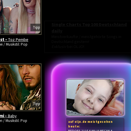
Single Charts Top 100 Deutschland
Tipp
daily
Meistverkaufte / meistgehörte Songs in
st -
Toz Pembe
Deutschland gestern!
ei / Musikstil: Pop
Exklusiv
bei OLJO!
Tipp
mi -
Baby
en / Musikstil: Pop
auf oljo.de meistgesehen
heute: