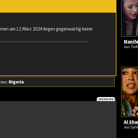
ienen am 12.März 2024 liegen gegenwärtig keine
Manife
aus Türk
eten:
Nigeria
Al Sha
aus Syri