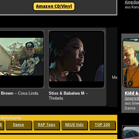
Kingdo
Amazon CD/Vinyl
aus Kana
➔
Mehr neue Vid
Kidd &
 Brown
– Cosa Linda
Stixx & Babalwa M
–
Gnoris
Thobela
aus Grie
Dance
B
Dance
RAP Tops
NEUE Vids
TOP 100