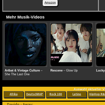
Amazon
Mehr Musik-Videos
Artbat & Vintage Culture
–
Rescene
– Glow Up
Lucky
She The Last One
Afrika
DeutschRAP
Rock 100
Latino
HipHop R&
Davido - Away: