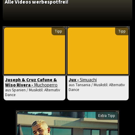
Alle Videos werbespotfrei!
Tipp
Tipp
Juseph & Cruz Cafune &
Jux -
Simuachi
Wiso Rivera -
Muchoperro
aus Tansania / Musikstil: Alternativ
Dance
aus Spanien / Musikstil: Alternativ
Dance
Extra Tipp