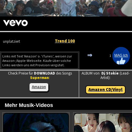
Trend 100
unplatziert
⇒
1
Links mit Text 'Amazon' o. 'iTunes', weisen zur
Amazon-/Apple-Webseite. Käufe über solche
Links werden uns mit Provision vergütet.
Check Preise für
DOWNLOAD
des Songs
ALBUM von
Dj Stokie
(Lead-
Superman
:
Artist):
Amazon
Amazon CD/Vinyl
Mehr Musik-Videos