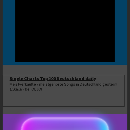
Single Charts Top 100 Deutschland daily
Meistverkaufte / meistgehörte Songs in Deutschland gestern!
Exklusiv
bei OLJO!