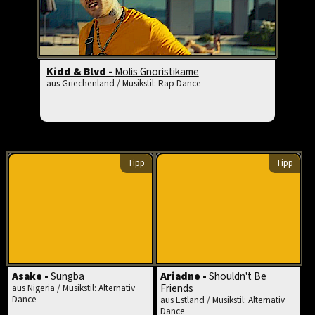
Kidd & Blvd -
Molis Gnoristikame
aus Griechenland / Musikstil: Rap Dance
Tipp
Tipp
Asake -
Sungba
Ariadne -
Shouldn't Be
Friends
aus Nigeria / Musikstil: Alternativ
Dance
aus Estland / Musikstil: Alternativ
Dance