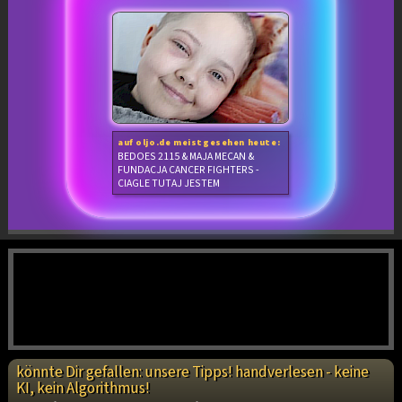
auf oljo.de meistgesehen heute:
BEDOES 2115 & MAJA MECAN &
FUNDACJA CANCER FIGHTERS -
CIAGLE TUTAJ JESTEM
könnte Dir gefallen: unsere Tipps! handverlesen - keine
KI, kein Algorithmus!