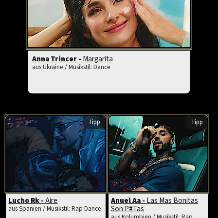
Anna Trincer -
Margarita
aus Ukraine / Musikstil: Dance
Tipp
Tipp
Lucho Rk -
Aire
Anuel Aa -
Las Mas Bonitas
Son P#Tas
aus Spanien / Musikstil: Rap Dance
aus Kolumbien / Musikstil: Rap