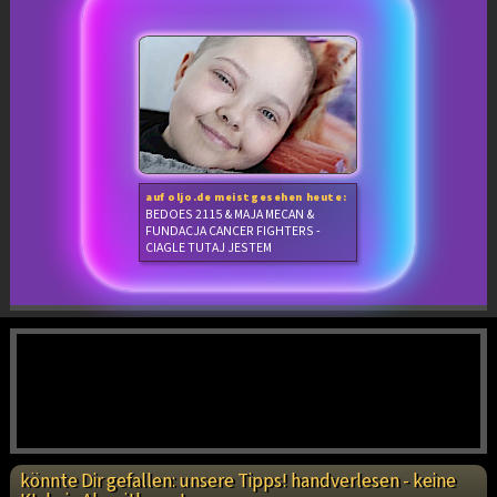
auf oljo.de meistgesehen heute:
BEDOES 2115 & MAJA MECAN &
FUNDACJA CANCER FIGHTERS -
CIAGLE TUTAJ JESTEM
könnte Dir gefallen: unsere Tipps! handverlesen - keine