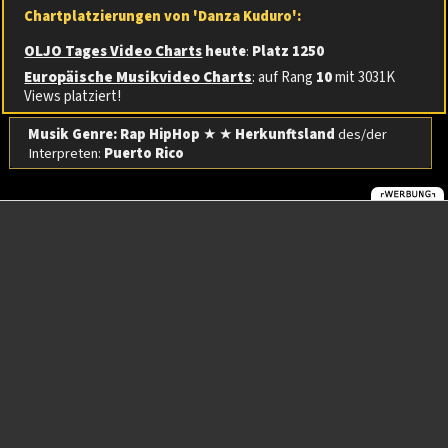
Chartplatzierungen von 'Danza Kuduro':
OLJO Tages Video Charts
heute
:
Platz 1250
Europäische Musikvideo Charts
: auf Rang
10
mit 3031K
Views platziert!
Musik Genre: Rap HipHop
★ ★
Herkunftsland
des/der
Interpreten:
Puerto Rico