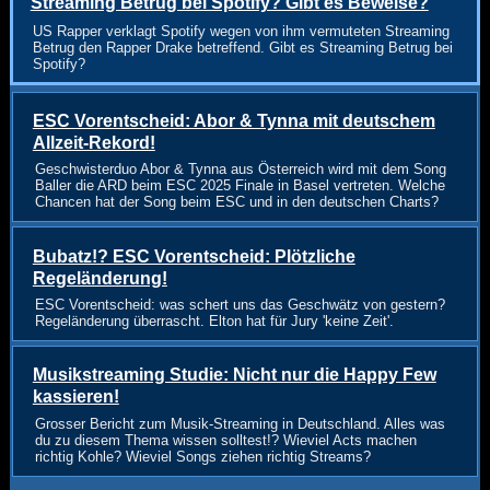
Streaming Betrug bei Spotify? Gibt es Beweise?
US Rapper verklagt Spotify wegen von ihm vermuteten Streaming
Betrug den Rapper Drake betreffend. Gibt es Streaming Betrug bei
Spotify?
ESC Vorentscheid: Abor & Tynna mit deutschem
Allzeit-Rekord!
Geschwisterduo Abor & Tynna aus Österreich wird mit dem Song
Baller die ARD beim ESC 2025 Finale in Basel vertreten. Welche
Chancen hat der Song beim ESC und in den deutschen Charts?
Bubatz!? ESC Vorentscheid: Plötzliche
Regeländerung!
ESC Vorentscheid: was schert uns das Geschwätz von gestern?
Regeländerung überrascht. Elton hat für Jury 'keine Zeit'.
Musikstreaming Studie: Nicht nur die Happy Few
kassieren!
Grosser Bericht zum Musik-Streaming in Deutschland. Alles was
du zu diesem Thema wissen solltest!? Wieviel Acts machen
richtig Kohle? Wieviel Songs ziehen richtig Streams?