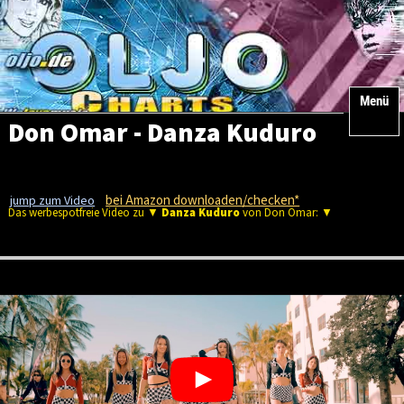
Menü
Don Omar - Danza Kuduro
bei Amazon downloaden/checken*
jump zum Video
Das werbespotfreie Video zu ▼
Danza Kuduro
von Don Omar: ▼