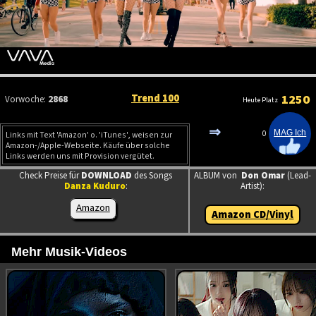
Trend 100
1250
Vorwoche:
2868
Heute Platz
⇒
0
Links mit Text 'Amazon' o. 'iTunes', weisen zur
Amazon-/Apple-Webseite. Käufe über solche
Links werden uns mit Provision vergütet.
Check Preise für
DOWNLOAD
des Songs
ALBUM von
Don Omar
(Lead-
Danza Kuduro
:
Artist):
Amazon
Amazon CD/Vinyl
Mehr Musik-Videos