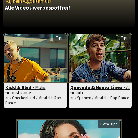
KI, kein Algorithmus!
Alle Videos werbespotfrei!
Tipp
Tipp
Kidd & Blvd -
Molis
Quevedo & Nueva Linea -
Al
Gnoristikame
Golpito
aus Griechenland / Musikstil: Rap
aus Spanien / Musikstil: Rap Dance
Dance
Extra Tipp