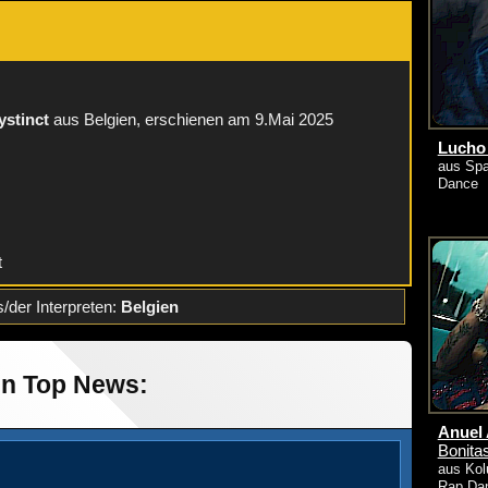
:
ystinct
aus Belgien, erschienen am 9.Mai 2025
Lucho
aus Spa
Dance
t
/der Interpreten:
Belgien
in Top News:
Anuel 
Bonita
aus Kol
Rap Da