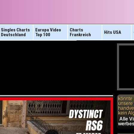
Singles Charts
Europa Video
Charts
Hits
USA
Deutschland
Top 100
Frankreich
könnte 
unsere 
handver
kein Al
Alle V
werbes