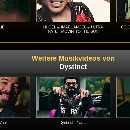
RMB
HUGEL & IMAEL ANGEL & ULTRA
COLD
NATE - MOVIN' TO THE SUN
Weitere Musikvideos von
Dystinct
a'aal
Dystinct - Yama