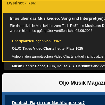
Dystinct - Rs6:
Infos über das Musikvideo, Song und Interpret(en)
Für das offizielle Musikvideo zum Titel "
Rs6
" des Musikacts
D
werden hier Infos ggf. später veröffentlicht! 09.06.2025
Chartplatzierungen von 'Rs6':
OLJO Tages Video Charts
heute
:
Platz 1025
Video in den Europäischen Video Charts aktuell nicht platzier
Musik Genre: Dance, Club, House
★ ★
Herkunftsland
des
Oljo Musik Magaz
Deutsch-Rap in der Nachfragekrise?