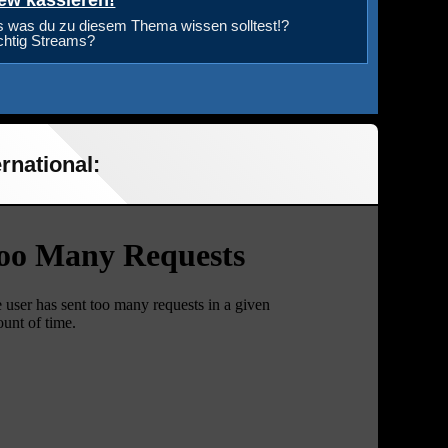
ew kassieren!
s was du zu diesem Thema wissen solltest!?
ichtig Streams?
rnational: