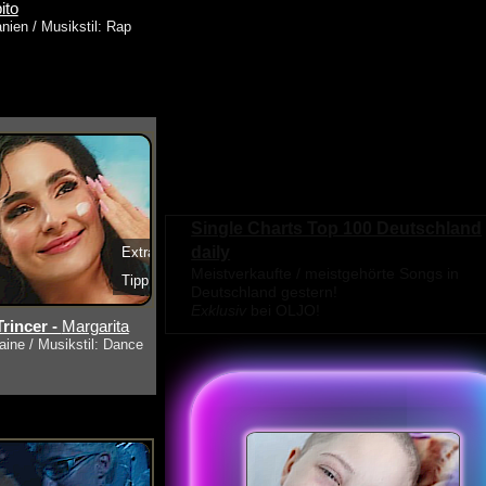
ito
nien / Musikstil: Rap
Single Charts Top 100 Deutschland
daily
Extra
Meistverkaufte / meistgehörte Songs in
Tipp
s ansehen
Deutschland gestern!
Exklusiv
bei OLJO!
rincer -
Margarita
aine / Musikstil: Dance