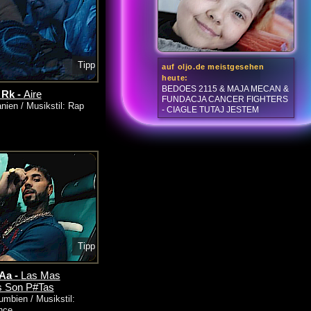
Tipp
auf oljo.de meistgesehen
heute:
BEDOES 2115 & MAJA MECAN &
 Rk -
Aire
FUNDACJA CANCER FIGHTERS
nien / Musikstil: Rap
- CIAGLE TUTAJ JESTEM
Tipp
Aa -
Las Mas
s Son P#Tas
umbien / Musikstil:
nce