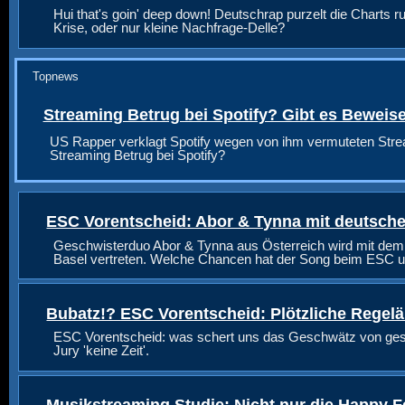
Hui that's goin' deep down! Deutschrap purzelt die Charts ru
Krise, oder nur kleine Nachfrage-Delle?
Topnews
Streaming Betrug bei Spotify? Gibt es Beweis
US Rapper verklagt Spotify wegen von ihm vermuteten Stre
Streaming Betrug bei Spotify?
ESC Vorentscheid: Abor & Tynna mit deutsche
Geschwisterduo Abor & Tynna aus Österreich wird mit dem
Basel vertreten. Welche Chancen hat der Song beim ESC u
Bubatz!? ESC Vorentscheid: Plötzliche Regel
ESC Vorentscheid: was schert uns das Geschwätz von geste
Jury 'keine Zeit'.