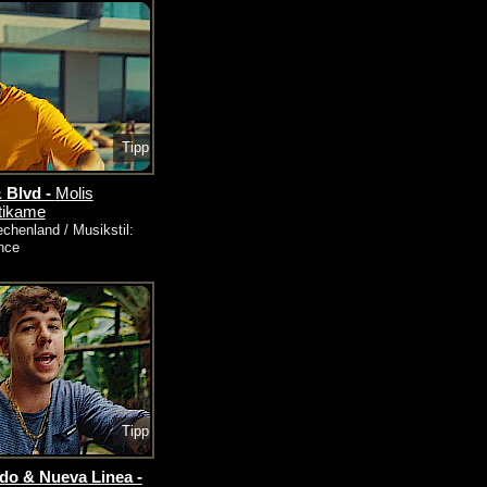
Tipp
 Blvd -
Molis
tikame
echenland / Musikstil:
nce
Tipp
o & Nueva Linea -