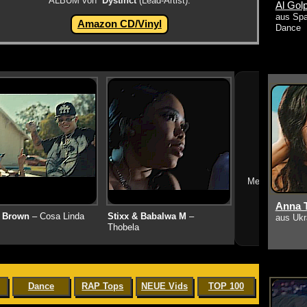
ALBUM von
Dystinct
(Lead-Artist):
Al Golp
aus Spa
Amazon CD/Vinyl
Dance
➔
Mehr neue Vid
Anna T
 Brown
– Cosa Linda
Stixx & Babalwa M
–
aus Ukr
Thobela
Dance
RAP Tops
NEUE Vids
TOP 100