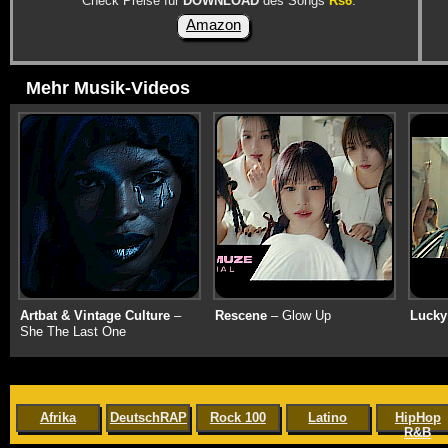
Check Preise für
DOWNLOAD
des Songs
Rs6
:
Amazon
Mehr Musik-Videos
Artbat & Vintage Culture
–
Rescene
– Glow Up
Lucky
She The Last One
Afrika
DeutschRAP
Rock 100
Latino
HipHop
R&B