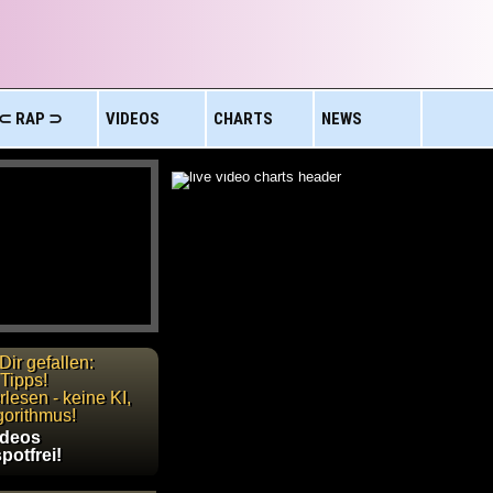
⊂ RAP ⊃
VIDEOS
CHARTS
NEWS
Dir gefallen:
Tipps!
lesen - keine KI,
gorithmus!
ideos
potfrei!