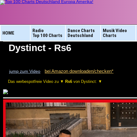
Radio
Dance Charts
Musik Video
HOME
Top 100 Charts
Deutschland
Charts
Dystinct - Rs6
bei Amazon downloaden/checken*
jump zum Video
Das werbespotfreie Video zu ▼
Rs6
von Dystinct: ▼