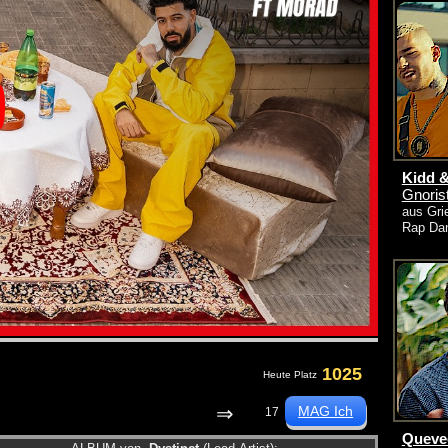
Kidd &
Gnoris
aus Gri
Rap Da
1025
Heute Platz
⇒
17
Queved