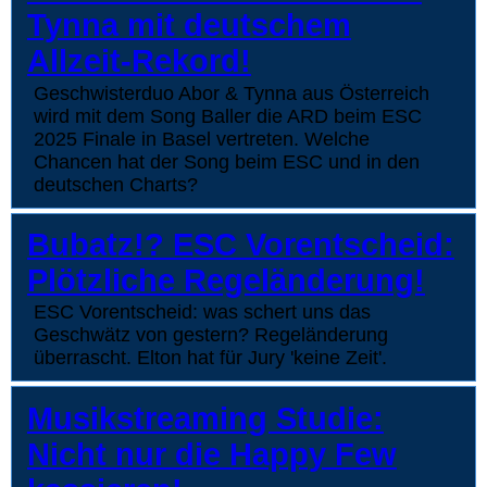
Tynna mit deutschem
Allzeit-Rekord!
Geschwisterduo Abor & Tynna aus Österreich
wird mit dem Song Baller die ARD beim ESC
2025 Finale in Basel vertreten. Welche
Chancen hat der Song beim ESC und in den
deutschen Charts?
Bubatz!? ESC Vorentscheid:
Plötzliche Regeländerung!
ESC Vorentscheid: was schert uns das
Geschwätz von gestern? Regeländerung
überrascht. Elton hat für Jury 'keine Zeit'.
Musikstreaming Studie:
Nicht nur die Happy Few