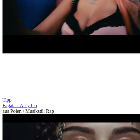
Tipp
Fagata -
A Ty Co
aus Polen / Musikstil: Rap