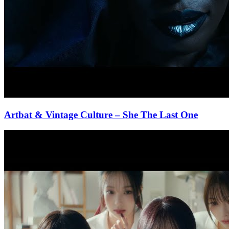
Artbat & Vintage Culture
– She The Last One