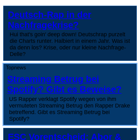
Deutsch-Rap in der
Nachfragekrise?
Hui that's goin' deep down! Deutschrap purzelt
die Charts runter. Halbiert in einem Jahr. Was ist
da denn los? Krise, oder nur kleine Nachfrage-
Delle?
Topnews
Streaming Betrug bei
Spotify? Gibt es Beweise?
US Rapper verklagt Spotify wegen von ihm
vermuteten Streaming Betrug den Rapper Drake
betreffend. Gibt es Streaming Betrug bei
Spotify?
ESC Vorentscheid: Abor &