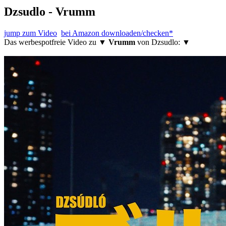
Dzsudlo - Vrumm
jump zum Video
bei Amazon downloaden/checken*
Das werbespotfreie Video zu ▼
Vrumm
von Dzsudlo: ▼