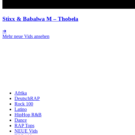
Stixx & Babalwa M
– Thobela
➔
Mehr neue Vids ansehen
Afrika
DeutschRAP
Rock 100
Latino
HipHop R&B
Dance
RAP Tops
NEUE Vids