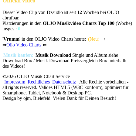
Official video
Dieser Video Clip von Dzsudlo ist seit
12
Wochen bei OLJO
abrufbar.
Platzierungen in den
OLJO Musikvideo Charts Top 100
(Woche)
insges.:
0
'
Vrumm
' in den OLJO Video Charts heute:
(Neu)
/
⇒
Oljo Video Charts
⇐
Musik kaufen:
Musik Download
Single und Album siehe
Download Box / Musik Download Preisvergleich Box unterhalb
des Videos!
©2026 OLJO Musik Chart Service
Impressum
Rechtliches
Datenschutz
Alle Rechte vorbehalten -
all rights reserved. Valides HTML5 (W3C konform), optimiert für
Smartphone, Tablet, Notebook & Desktop PC.
Design by ojm, Bielefeld. Vielen Dank für Deinen Besuch!