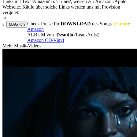
Links mit Text 'Amazon' o. 'iTunes', weisen zur Amazon-/Apple-
Webseite. Käufe über solche Links werden uns mit Provision
vergütet.
⇒
Check Preise für
DOWNLOAD
des Songs
Vrumm
:
0
Amazon
ALBUM von
Dzsudlo
(Lead-Artist):
Amazon CD/Vinyl
Mehr Musik-Videos