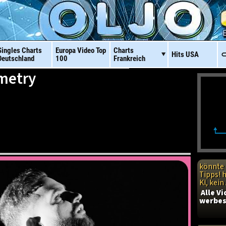
Singles Charts
Europa Video
Top
Charts
Hits
USA
⊂
Deutschland
100
Frankreich
mmetry
könnte 
Tipps! 
KI, kei
Alle V
werbes