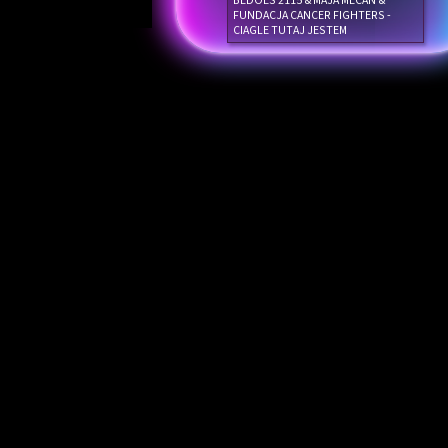
BEDOES 2115 & MAJA MECAN &
FUNDACJA CANCER FIGHTERS -
CIAGLE TUTAJ JESTEM