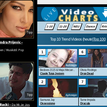
Tipp
ndra Prijovic -
ien / Musikstil: Pop
Tipp
Racki -
Da Mi Je Jos