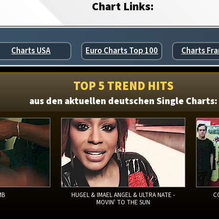
Chart Links:
Charts USA
Euro Charts Top 100
Charts Fra
TOP 5 TREND HITS
aus den aktuellen deutschen Single Charts:
MB
HUGEL & IMAEL ANGEL & ULTRA NATE -
C
MOVIN' TO THE SUN