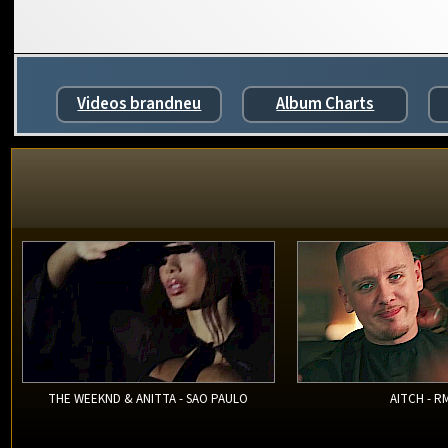
Videos brandneu
Album Charts
THE WEEKND & ANITTA - SAO PAULO
AITCH - R