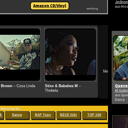
Jedno
Amazon CD/Vinyl
aus Kroa
➔
Mehr neue Vid
Queved
 Brown
– Cosa Linda
Stixx & Babalwa M
–
Al Golp
Thobela
aus Span
Dance
B
Dance
RAP Tops
NEUE Vids
TOP 100