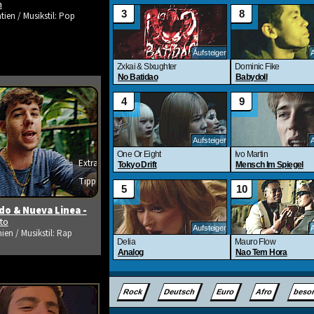
m
tien / Musikstil: Pop
Extra
s ansehen
Tipp
o & Nueva Linea -
ito
ien / Musikstil: Rap