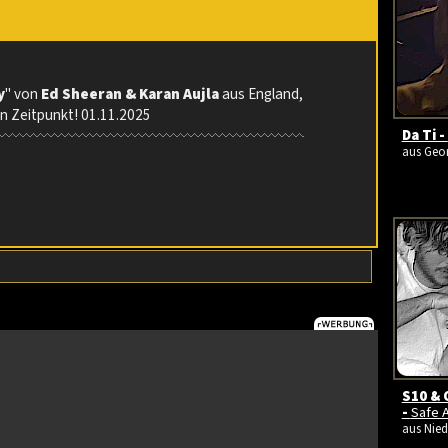
y
" von
Ed Sheeran & Karan Aujla
aus England,
en Zeitpunkt! 01.11.2025
Da Ti -
aus Geor
S10 & 
-
Safe 
aus Nied