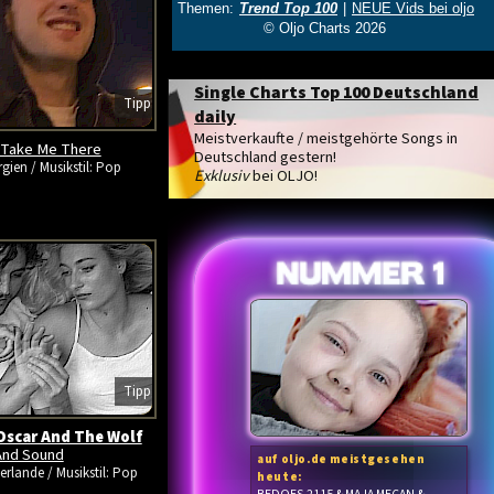
Single Charts Top 100 Deutschland
Tipp
daily
Meistverkaufte / meistgehörte Songs in
Take Me There
Deutschland gestern!
gien / Musikstil: Pop
Exklusiv
bei OLJO!
Tipp
Oscar And The Wolf
And Sound
auf oljo.de meistgesehen
erlande / Musikstil: Pop
heute: