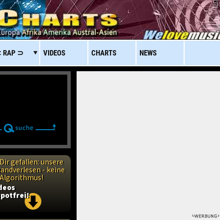
 RAP ⊃
VIDEOS
CHARTS
NEWS
Dir gefallen: unsere
handverlesen - keine
n Algorithmus!
ideos
potfrei!