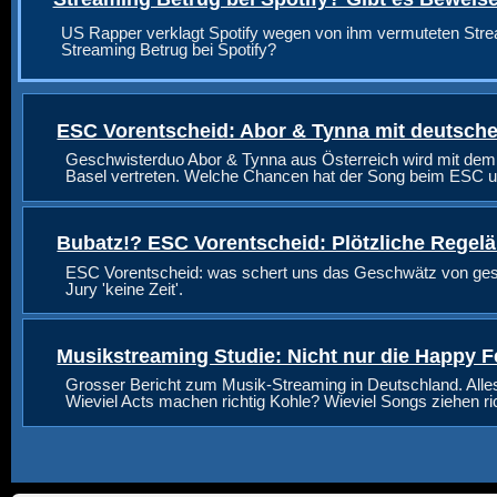
US Rapper verklagt Spotify wegen von ihm vermuteten Stre
Streaming Betrug bei Spotify?
ESC Vorentscheid: Abor & Tynna mit deutsche
Geschwisterduo Abor & Tynna aus Österreich wird mit dem
Basel vertreten. Welche Chancen hat der Song beim ESC u
Bubatz!? ESC Vorentscheid: Plötzliche Regel
ESC Vorentscheid: was schert uns das Geschwätz von geste
Jury 'keine Zeit'.
Musikstreaming Studie: Nicht nur die Happy F
Grosser Bericht zum Musik-Streaming in Deutschland. Alle
Wieviel Acts machen richtig Kohle? Wieviel Songs ziehen r