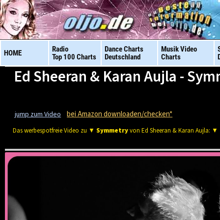
Radio
Dance Charts
Musik Video
HOME
Top 100 Charts
Deutschland
Charts
Ed Sheeran & Karan Aujla - Sy
bei Amazon downloaden/checken*
jump zum Video
Das werbespotfreie Video zu ▼
Symmetry
von Ed Sheeran & Karan Aujla: ▼