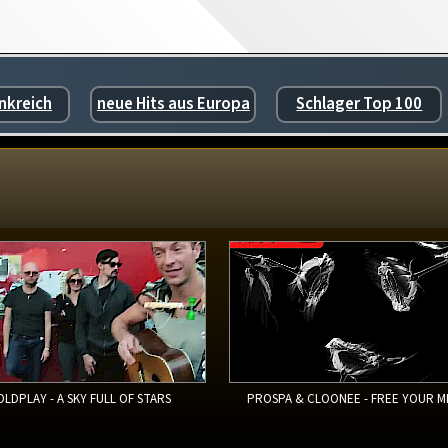
nkreich
neue Hits aus Europa
Schlager Top 100
OLDPLAY - A SKY FULL OF STARS
PROSPA & CLOONEE - FREE YOUR M