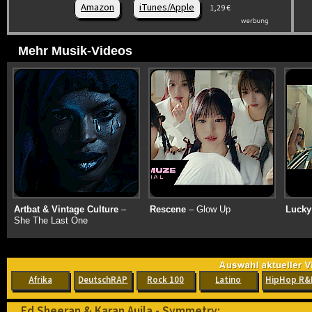
Amazon
iTunes/Apple
1,29 €
Mehr Musik-Videos
Artbat & Vintage Culture
–
Rescene
– Glow Up
Lucky
She The Last One
Afrika
DeutschRAP
Rock 100
Latino
HipHop R&
Ed Sheeran & Karan Aujla - Symmetry: