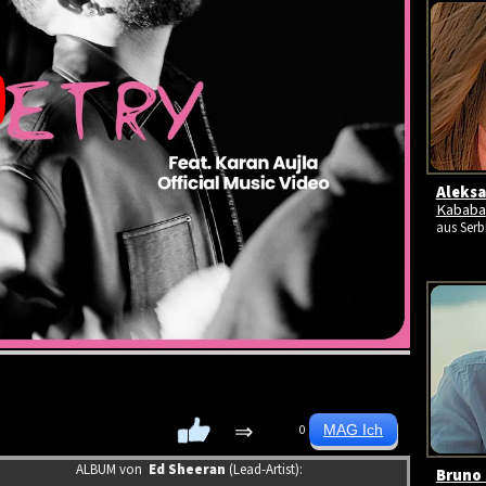
Aleksa
Kababa
aus Serb
⇒
0
ALBUM von
Ed Sheeran
(Lead-Artist):
Bruno 