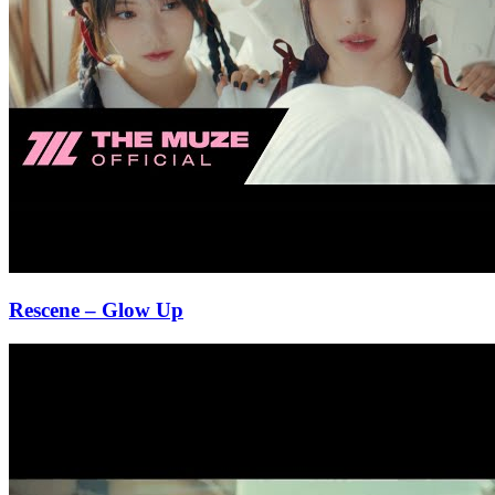
Rescene
– Glow Up