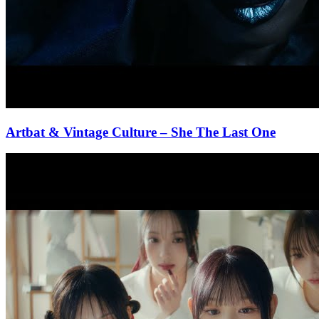
Artbat & Vintage Culture
– She The Last One