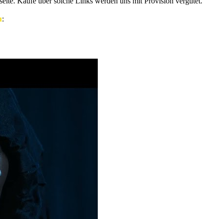
eite. Käufe über solche Links werden uns mit Provision vergütet.
u
: