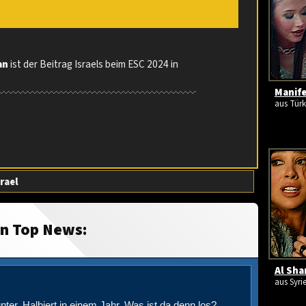
an
ist der Beitrag Israels beim ESC 2024 in
Manife
aus Türk
srael
in Top News:
Al Sha
aus Syri
nter. Halbiert in einem Jahr. Was ist da denn los?