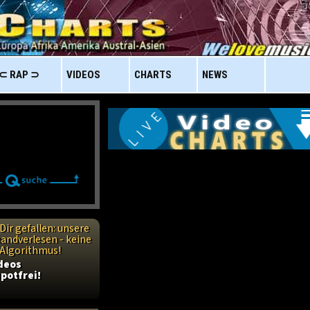
⊂ RAP ⊃
VIDEOS
CHARTS
NEWS
Dir gefallen: unsere
handverlesen - keine
n Algorithmus!
ideos
potfrei!