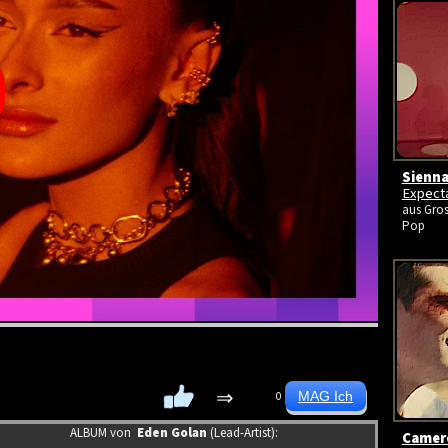
Sienna
Expect
aus Gros
Pop
⇒
0
ALBUM von
Eden Golan
(Lead-Artist):
Camer