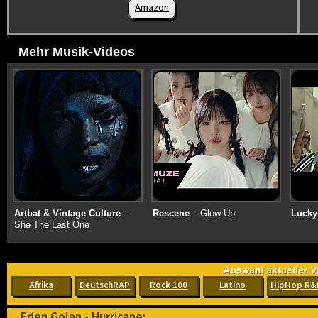
Amazon
Mehr Musik-Videos
Artbat & Vintage Culture
–
Rescene
– Glow Up
Lucky
She The Last One
Afrika
DeutschRAP
Rock 100
Latino
HipHop R&
Eden Golan - Hurricane: