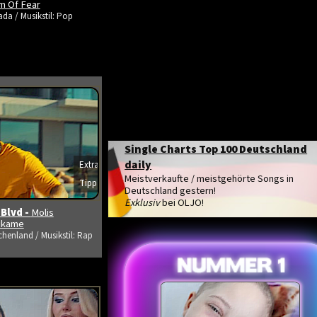
m Of Fear
da / Musikstil: Pop
Single Charts Top 100 Deutschland
daily
Extra
s ansehen
Meistverkaufte / meistgehörte Songs in
Tipp
Deutschland gestern!
Exklusiv
bei OLJO!
 Blvd -
Molis
tikame
chenland / Musikstil: Rap