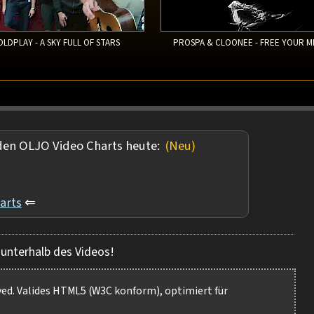
OLDPLAY - A SKY FULL OF STARS
PROSPA & CLOONEE - FREE YOUR M
 den OLJO Video Charts heute:
(Neu)
arts
⇐
 unterhalb des Videos!
rved. Valides HTML5 (W3C konform), optimiert für