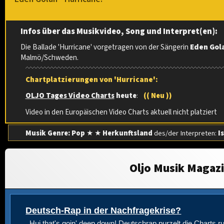
Infos über das Musikvideo, Song und Interpret(en):
Die Ballade 'Hurricane' vorgetragen von der Sängerin
Eden Gol
Malmö/Schweden.
Chartplatzierungen von 'Hurricane':
OLJO Tages Video Charts
heute
:
(( Neu ))
Video in den Europäischen Video Charts aktuell nicht platziert
Musik Genre: Pop
★ ★
Herkunftsland
des/der Interpreten:
I
Oljo Musik Magaz
Deutsch-Rap in der Nachfragekrise?
Hui that's goin' deep down! Deutschrap purzelt die Charts ru