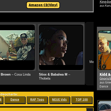
Kingdo
Amazon CD/Vinyl
aus Kana
➔
Mehr neue Vid
Kidd &
 Brown
– Cosa Linda
Stixx & Babalwa M
–
Gnoris
Thobela
aus Grie
Dance
B
Dance
RAP Tops
NEUE Vids
TOP 100