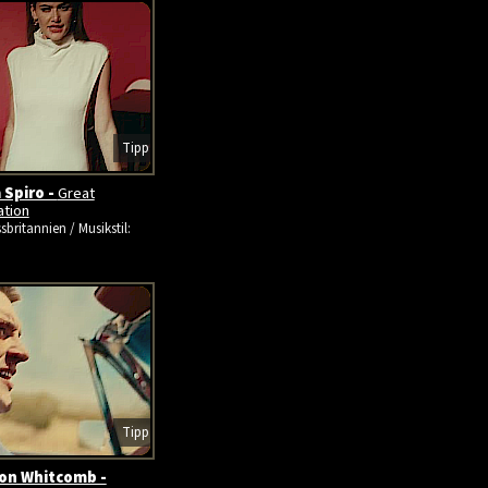
Tipp
 Spiro -
Great
ation
sbritannien / Musikstil:
Tipp
on Whitcomb -