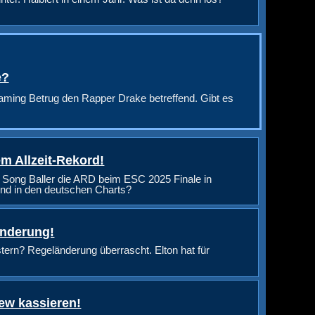
e?
aming Betrug den Rapper Drake betreffend. Gibt es
m Allzeit-Rekord!
 Song Baller die ARD beim ESC 2025 Finale in
nd in den deutschen Charts?
änderung!
rn? Regeländerung überrascht. Elton hat für
ew kassieren!