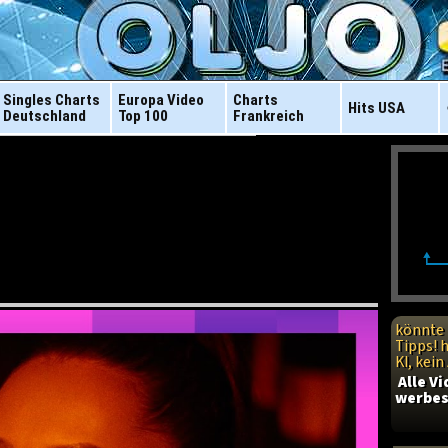
Singles Charts
Europa Video
Charts
Hits
USA
Deutschland
Top 100
Frankreich
könnte 
Tipps! 
KI, kei
Alle V
werbes