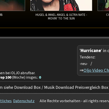
MB
HUGEL & IMAEL ANGEL & ULTRA NATE -
C
MOVIN' TO THE SUN
'
Hurricane
' in
Tendenz:
/
-neu-
⇒
Oljo Video Ch
n bei OLJO abrufbar.
op 100
(Woche) insges.:
0
m siehe Download Box / Musik Download Preisvergleich Box
tliches
Datenschutz
Alle Rechte vorbehalten - all rights rese