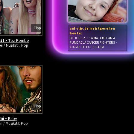
Tipp
auf oljo.de meistgesehen
heute:
BEDOES 2115 & MAJA MECAN &
st -
Toz Pembe
FUNDACJA CANCER FIGHTERS -
ei / Musikstil: Pop
CIAGLE TUTAJ JESTEM
Tipp
mi -
Baby
en / Musikstil: Pop