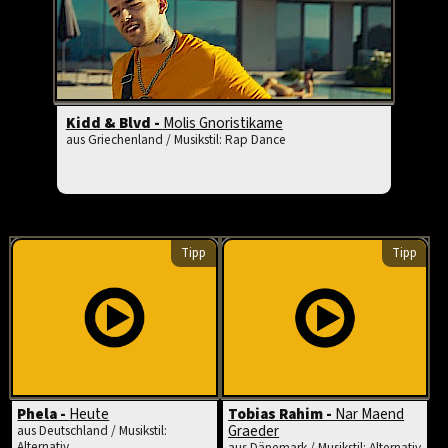
Kidd & Blvd -
Molis Gnoristikame
aus Griechenland / Musikstil: Rap Dance
Tipp
Tipp
Phela -
Heute
Tobias Rahim -
Nar Maend
Graeder
aus Deutschland / Musikstil:
Alternativ
aus Dänemark / Musikstil: Alternativ