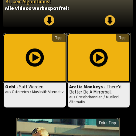
KI, kein Algorithmus!
Alle Videos werbespotfrei!
Tipp
Tipp
Oehl -
Satt Werden
Arctic Monkeys -
There'd
Better Be A Mirrorball
aus Österreich / Musikstil: Alternativ
aus Grossbritannien / Musikstil:
Alternativ
Extra Tipp