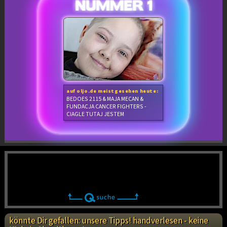
auf oljo.de meistgesehen heute:
BEDOES 2115 & MAJA MECAN &
FUNDACJA CANCER FIGHTERS -
CIAGLE TUTAJ JESTEM
könnte Dir gefallen: unsere Tipps! handverlesen - keine