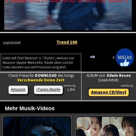
Trend 100
unplatziert
⇒
0
Links mit Text 'Amazon' o. 'iTunes', weisen zur
Amazon-/Apple-Webseite. Käufe über solche
Links werden uns mit Provision vergütet.
Check Preise für
DOWNLOAD
des Songs
ALBUM von
Edwin Rosen
Verschwende Deine Zeit
:
(Lead-Artist):
Amazon
iTunes/Apple
1,29 €
Amazon CD/Vinyl
Mehr Musik-Videos