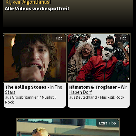
KI, kein Algorithmus!
Alle Videos werbespotfrei!
Tipp
Tipp
The Rolling Stones -
In The
Hämatom & Troglauer -
Wir
Stars
Haben Dorf
aus Grossbritannien / Musikstil:
aus Deutschland / Musikstil: Rock
Rock
Extra Tipp