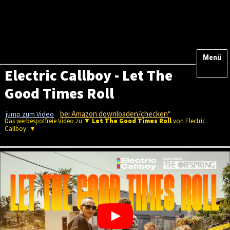
Menü
Electric Callboy - Let The
Good Times Roll
bei Amazon downloaden/checken*
jump zum Video
Das werbespotfreie Video zu ▼
Let The Good Times Roll
von Electric
Callboy: ▼