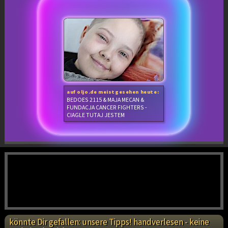
auf oljo.de meistgesehen heute:
BEDOES 2115 & MAJA MECAN &
FUNDACJA CANCER FIGHTERS -
CIAGLE TUTAJ JESTEM
könnte Dir gefallen: unsere Tipps! handverlesen - keine