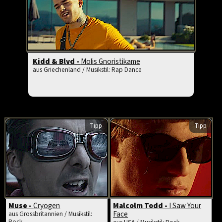
Kidd & Blvd -
Molis Gnoristikame
aus Griechenland / Musikstil: Rap Dance
Tipp
Tipp
Muse -
Cryogen
Malcolm Todd -
I Saw Your
Face
aus Grossbritannien / Musikstil:
Rock