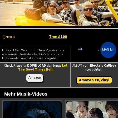
Trend 100
(( Neu ))
⇒
0
Links mit Text 'Amazon' o. 'iTunes', weisen zur
Amazon-/Apple-Webseite. Käufe über solche
Links werden uns mit Provision vergütet.
Check Preise für
DOWNLOAD
des Songs
Let
ALBUM von
Electric Callboy
The Good Times Roll
:
(Lead-Artist):
Amazon
Amazon CD/Vinyl
Mehr Musik-Videos