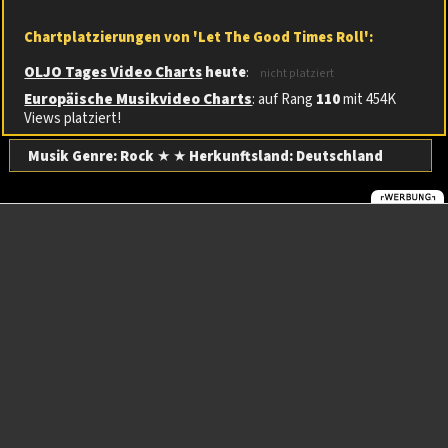
Chartplatzierungen von 'Let The Good Times Roll':
OLJO Tages Video Charts
heute
:
nicht platziert
Europäische Musikvideo Charts
: auf Rang
110
mit 454K
Views platziert!
Musik Genre: Rock
★ ★
Herkunftsland:
Deutschland