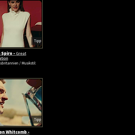
Tipp
 Spiro -
Great
ation
sbritannien / Musikstil:
Tipp
on Whitcomb -