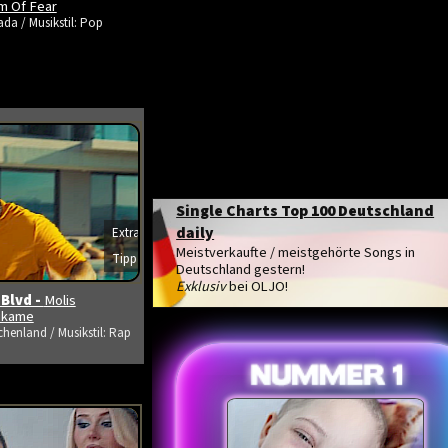
m Of Fear
da / Musikstil: Pop
Single Charts Top 100 Deutschland
daily
Extra
Meistverkaufte / meistgehörte Songs in
Tipp
s ansehen
Deutschland gestern!
Exklusiv
bei OLJO!
 Blvd -
Molis
tikame
chenland / Musikstil: Rap