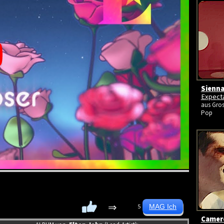
Sienna
Expect
aus Gros
Pop
⇒
5
Camer