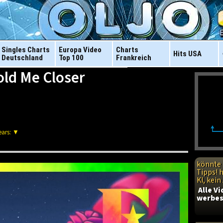
Singles Charts
Europa Video
Charts
Hits
USA
Deutschland
Top 100
Frankreich
old Me Closer
ears: ▼
könnte 
Tipps! 
KI, kei
Alle V
werbes