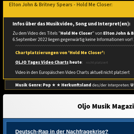
Elton John & Britney Spears - Hold Me Closer:
Infos über das Musikvideo, Song und Interpret(en):
Zu dem Video des Titels "
Hold Me Closer
" von
Elton John & 
6.September 2022 liegen gegenwärtig keine Informationen vor!
Chartplatzierungen von 'Hold Me Closer':
OLJO Tages Video Charts
heute
:
nicht platziert
Video in den Europäischen Video Charts aktuell nicht platziert
Musik Genre: Pop
★ ★
Herkunftsland
des/der Interpreten:
U
Oljo Musik Magaz
Deutsch-Rap in der Nachfragekrise?