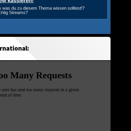
ew kassieren!
s was du zu diesem Thema wissen solltest!?
ichtig Streams?
rnational: