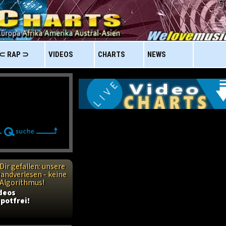
⊂ RAP ⊃
VIDEOS
CHARTS
NEWS
Dir gefallen: unsere
handverlesen - keine
n Algorithmus!
ideos
potfrei!