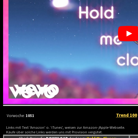
Trend 100
Vorwoche:
1051
Links mit Text 'Amazon' o. 'iTunes', weisen zur Amazon-/Apple-Webseite.
Käufe über solche Links werden uns mit Provision vergütet.