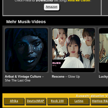
Check Preise für
DOWNLOAD
des Songs
Hold Me Closer
:
Amazon
Mehr Musik-Videos
Artbat & Vintage Culture
–
Rescene
– Glow Up
Lucky
She The Last One
Afrika
DeutschRAP
Rock 100
Latino
HipHop R&