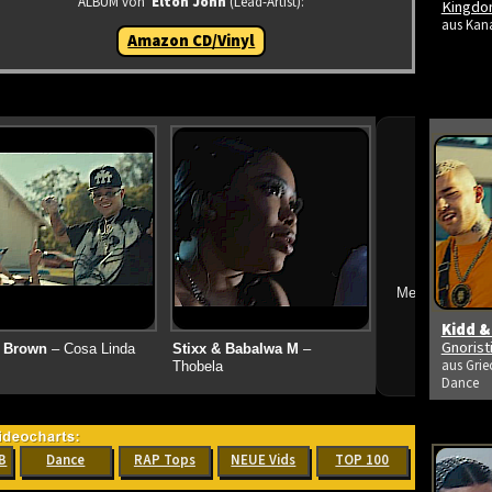
ALBUM von
Elton John
(Lead-Artist):
Kingdo
aus Kana
Amazon CD/Vinyl
➔
Mehr neue Vid
Kidd &
Gnoris
 Brown
– Cosa Linda
Stixx & Babalwa M
–
aus Grie
Thobela
Dance
B
Dance
RAP Tops
NEUE Vids
TOP 100