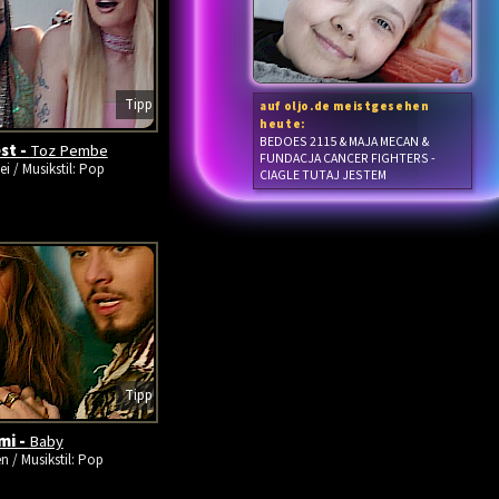
Tipp
auf oljo.de meistgesehen
heute:
BEDOES 2115 & MAJA MECAN &
st -
Toz Pembe
FUNDACJA CANCER FIGHTERS -
ei / Musikstil: Pop
CIAGLE TUTAJ JESTEM
Tipp
mi -
Baby
en / Musikstil: Pop