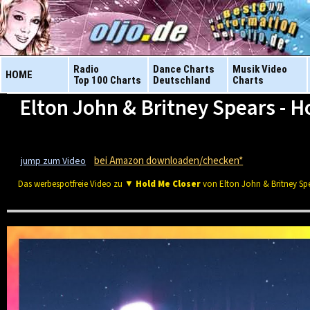
Radio
Dance Charts
Musik Video
HOME
Top 100 Charts
Deutschland
Charts
Elton John & Britney Spears - H
bei Amazon downloaden/checken*
jump zum Video
Das werbespotfreie Video zu ▼
Hold Me Closer
von Elton John & Britney Sp