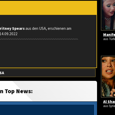
Britney Spears
aus den USA, erschienen am
 14.09.2022
Manife
aus Türk
SA
in Top News:
Al Sha
aus Syri