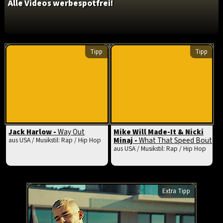
Alle Videos werbespotfrei!
Tipp
Tipp
Jack Harlow -
Way Out
Mike Will Made-It & Nicki
Minaj -
What That Speed Bout
aus USA / Musikstil: Rap / Hip Hop
aus USA / Musikstil: Rap / Hip Hop
Extra Tipp