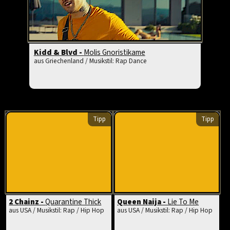
Kidd & Blvd -
Molis Gnoristikame
aus Griechenland / Musikstil: Rap Dance
Tipp
Tipp
2 Chainz -
Quarantine Thick
Queen Naija -
Lie To Me
aus USA / Musikstil: Rap / Hip Hop
aus USA / Musikstil: Rap / Hip Hop