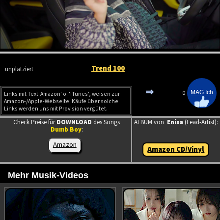
Trend 100
unplatziert
⇒
0
Links mit Text 'Amazon' o. 'iTunes', weisen zur
Amazon-/Apple-Webseite. Käufe über solche
Links werden uns mit Provision vergütet.
Check Preise für
DOWNLOAD
des Songs
ALBUM von
Enisa
(Lead-Artist):
Dumb Boy
:
Amazon
Amazon CD/Vinyl
Mehr Musik-Videos