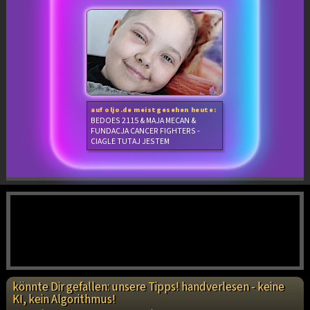
auf oljo.de meistgesehen heute:
BEDOES 2115 & MAJA MECAN &
FUNDACJA CANCER FIGHTERS -
CIAGLE TUTAJ JESTEM
könnte Dir gefallen: unsere Tipps! handverlesen - keine
KI, kein Algorithmus!