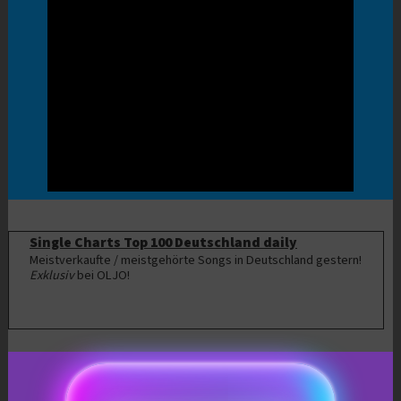
Single Charts Top 100 Deutschland daily
Meistverkaufte / meistgehörte Songs in Deutschland gestern!
Exklusiv
bei OLJO!