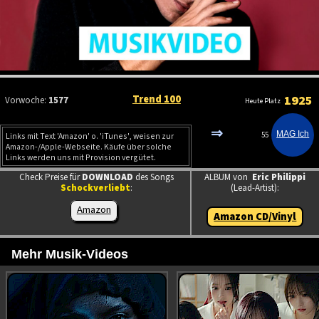
Trend 100
1925
Vorwoche:
1577
Heute Platz
⇒
55
Links mit Text 'Amazon' o. 'iTunes', weisen zur
Amazon-/Apple-Webseite. Käufe über solche
Links werden uns mit Provision vergütet.
Check Preise für
DOWNLOAD
des Songs
ALBUM von
Eric Philippi
Schockverliebt
:
(Lead-Artist):
Amazon
Amazon CD/Vinyl
Mehr Musik-Videos