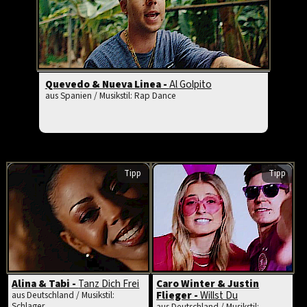
Quevedo & Nueva Linea -
Al Golpito
aus Spanien / Musikstil: Rap Dance
Tipp
Tipp
Alina & Tabi -
Tanz Dich Frei
Caro Winter & Justin
Flieger -
Willst Du
aus Deutschland / Musikstil:
Schlager
aus Deutschland / Musikstil: