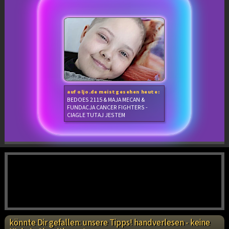
auf oljo.de meistgesehen heute:
BEDOES 2115 & MAJA MECAN &
FUNDACJA CANCER FIGHTERS -
CIAGLE TUTAJ JESTEM
könnte Dir gefallen: unsere Tipps! handverlesen - keine