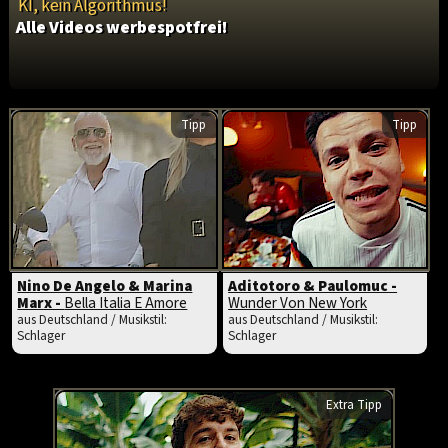
KI, kein Algorithmus!
Alle Videos werbespotfrei!
Tipp
Tipp
Nino De Angelo & Marina
Aditotoro & Paulomuc -
Marx -
Bella Italia E Amore
Wunder Von New York
aus Deutschland / Musikstil:
aus Deutschland / Musikstil:
Schlager
Schlager
Extra Tipp