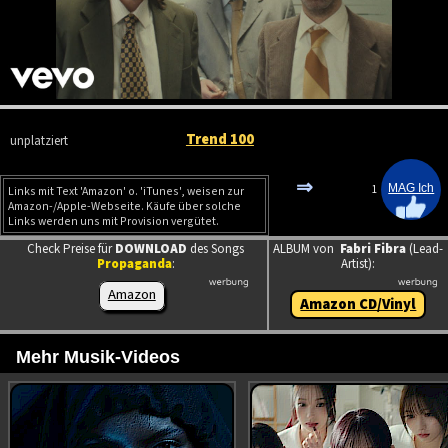
Trend 100
unplatziert
⇒
1
Links mit Text 'Amazon' o. 'iTunes', weisen zur
Amazon-/Apple-Webseite. Käufe über solche
Links werden uns mit Provision vergütet.
Check Preise für
DOWNLOAD
des Songs
ALBUM von
Fabri Fibra
(Lead-
Propaganda
:
Artist):
Amazon
Amazon CD/Vinyl
Mehr Musik-Videos