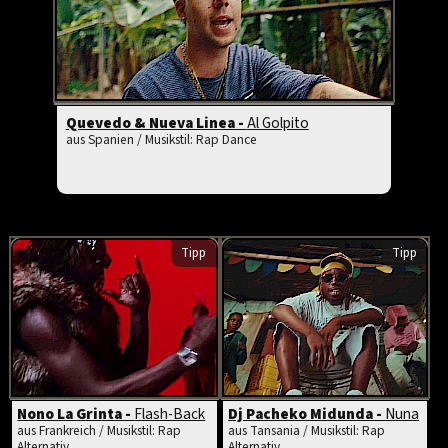
Quevedo & Nueva Linea -
Al Golpito
aus Spanien / Musikstil: Rap Dance
Tipp
Tipp
Nono La Grinta -
Flash-Back
Dj Pacheko Midunda -
Nuna
aus Frankreich / Musikstil: Rap
aus Tansania / Musikstil: Rap
Alternativ
Alternativ