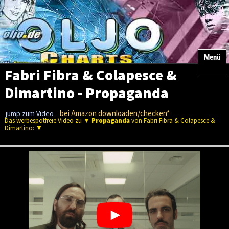
Menü
Fabri Fibra & Colapesce &
Dimartino - Propaganda
bei Amazon downloaden/checken*
jump zum Video
Das werbespotfreie Video zu ▼
Propaganda
von Fabri Fibra & Colapesce &
Dimartino: ▼