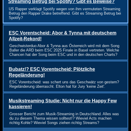
Streaming Betrug bei Spotify? Gibt es Beweise?
US Rapper verklagt Spotify wegen von ihm vermuteten Streaming
Betrug den Rapper Drake betreffend. Gibt es Streaming Betrug bei
Spotify?
ESC Vorentscheid: Abor & Tynna mit deutschem
Allzeit-Rekord!
Geschwisterduo Abor & Tynna aus Österreich wird mit dem Song
Baller die ARD beim ESC 2025 Finale in Basel vertreten. Welche
Chancen hat der Song beim ESC und in den deutschen Charts?
Bubatz!? ESC Vorentscheid: Plötzliche
Regeländerung!
ESC Vorentscheid: was schert uns das Geschwätz von gestern?
Regeländerung überrascht. Elton hat für Jury 'keine Zeit'.
Musikstreaming Studie: Nicht nur die Happy Few
kassieren!
Grosser Bericht zum Musik-Streaming in Deutschland. Alles was
du zu diesem Thema wissen solltest!? Wieviel Acts machen
richtig Kohle? Wieviel Songs ziehen richtig Streams?