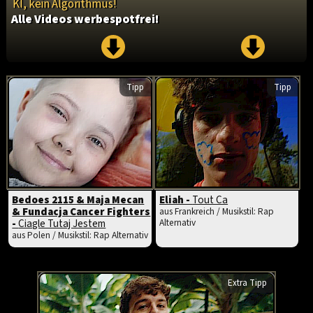
KI, kein Algorithmus!
Alle Videos werbespotfrei!
Tipp
Tipp
Bedoes 2115 & Maja Mecan
Eliah -
Tout Ca
& Fundacja Cancer Fighters
aus Frankreich / Musikstil: Rap
-
Ciagle Tutaj Jestem
Alternativ
aus Polen / Musikstil: Rap Alternativ
Extra Tipp