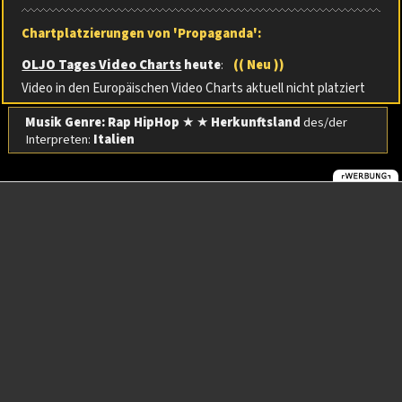
Chartplatzierungen von 'Propaganda':
OLJO Tages Video Charts
heute
:
(( Neu ))
Video in den Europäischen Video Charts aktuell nicht platziert
Musik Genre: Rap HipHop
★ ★
Herkunftsland
des/der
Interpreten:
Italien