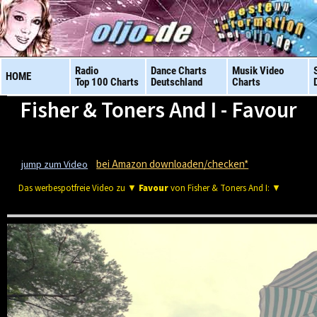
Radio
Dance Charts
Musik Video
HOME
Top 100 Charts
Deutschland
Charts
Fisher & Toners And I - Favour
bei Amazon downloaden/checken*
jump zum Video
Das werbespotfreie Video zu ▼
Favour
von Fisher & Toners And I: ▼