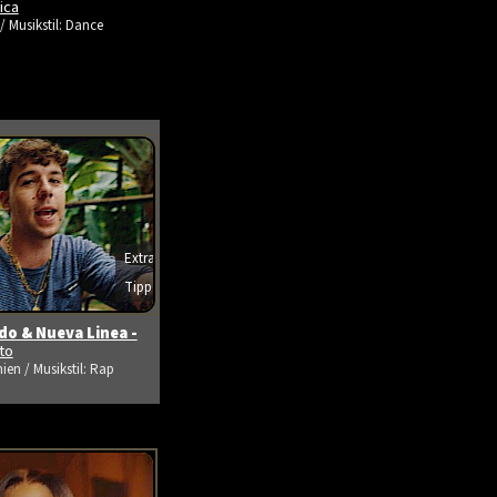
ica
/ Musikstil: Dance
Extra
s ansehen
Tipp
o & Nueva Linea -
ito
ien / Musikstil: Rap