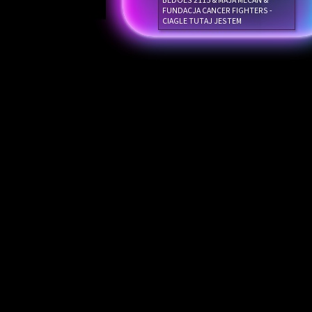
BEDOES 2115 & MAJA MECAN &
FUNDACJA CANCER FIGHTERS -
CIAGLE TUTAJ JESTEM