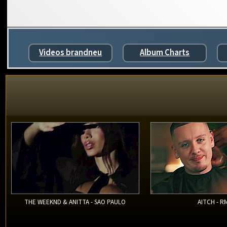
Videos brandneu
Album Charts
THE WEEKND & ANITTA - SAO PAULO
AITCH - R