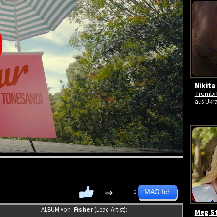
Nikita 
Trembi
aus Ukra
⇒
0
ALBUM von
Fisher
(Lead-Artist):
Meg St