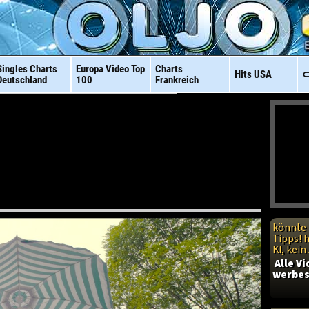
Singles Charts
Europa Video
Top
Charts
Hits
USA
⊂
Deutschland
100
Frankreich
könnte 
Tipps! 
KI, kei
Alle V
werbes