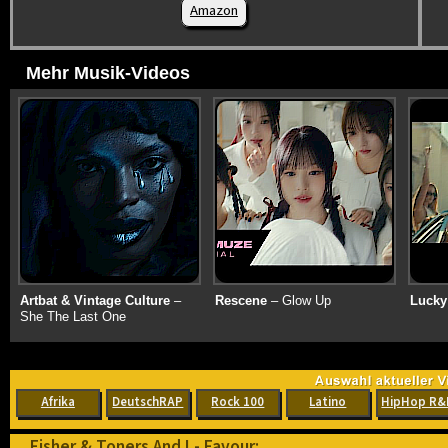
Amazon
Mehr Musik-Videos
Artbat & Vintage Culture
–
Rescene
– Glow Up
Lucky
She The Last One
Afrika
DeutschRAP
Rock 100
Latino
HipHop R&
Fisher & Toners And I - Favour: