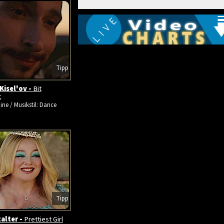
Tipp
Kisel'ov -
Bit
t
ine / Musikstil: Dance
Tipp
alter -
Prettiest Girl