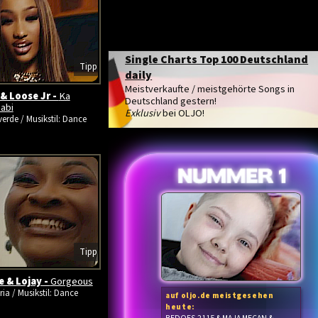
Single Charts Top 100 Deutschland
Tipp
daily
Meistverkaufte / meistgehörte Songs in
& Loose Jr -
Ka
Deutschland gestern!
abi
Exklusiv
bei OLJO!
erde / Musikstil: Dance
Tipp
 & Lojay -
Gorgeous
ria / Musikstil: Dance
auf oljo.de meistgesehen
heute: