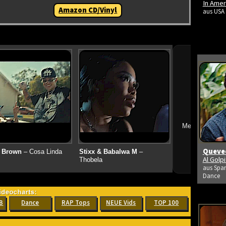
In Amer
Amazon CD/Vinyl
aus USA 
➔
Mehr neue Vid
Queved
 Brown
– Cosa Linda
Stixx & Babalwa M
–
Al Golp
Thobela
aus Span
Dance
B
Dance
RAP Tops
NEUE Vids
TOP 100