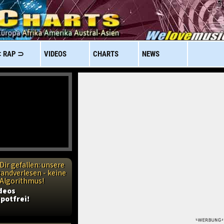
 RAP ⊃
VIDEOS
CHARTS
NEWS
Dir gefallen: unsere
handverlesen - keine
n Algorithmus!
ideos
potfrei!