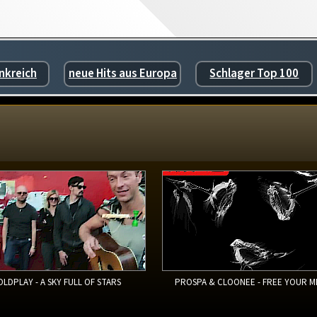
nkreich
neue Hits aus Europa
Schlager Top 100
OLDPLAY - A SKY FULL OF STARS
PROSPA & CLOONEE - FREE YOUR M