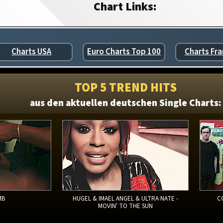
Chart Links:
Charts USA
Euro Charts Top 100
Charts Fra
TOP 5 TREND HITS
aus den aktuellen deutschen Single Charts:
MB
HUGEL & IMAEL ANGEL & ULTRA NATE -
C
MOVIN' TO THE SUN