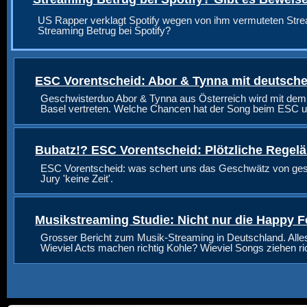
US Rapper verklagt Spotify wegen von ihm vermuteten Stre
Streaming Betrug bei Spotify?
ESC Vorentscheid: Abor & Tynna mit deutsche
Geschwisterduo Abor & Tynna aus Österreich wird mit dem
Basel vertreten. Welche Chancen hat der Song beim ESC u
Bubatz!? ESC Vorentscheid: Plötzliche Regel
ESC Vorentscheid: was schert uns das Geschwätz von geste
Jury 'keine Zeit'.
Musikstreaming Studie: Nicht nur die Happy F
Grosser Bericht zum Musik-Streaming in Deutschland. Alle
Wieviel Acts machen richtig Kohle? Wieviel Songs ziehen r