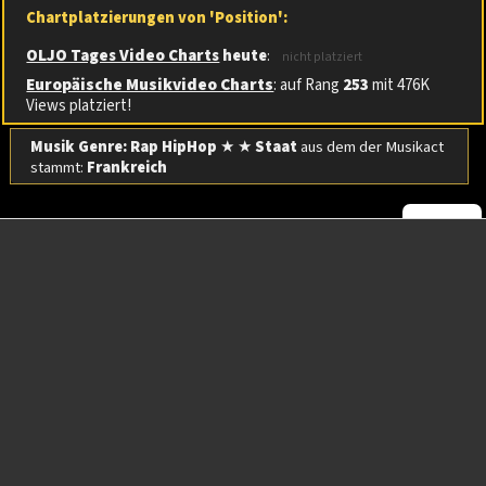
Chartplatzierungen von 'Position':
OLJO Tages Video Charts
heute
:
nicht platziert
Europäische Musikvideo Charts
: auf Rang
253
mit 476K
Views platziert!
Musik Genre: Rap HipHop
★ ★
Staat
aus dem der Musikact
stammt:
Frankreich