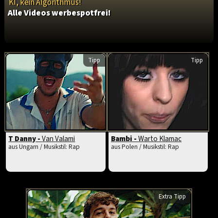
KI, kein Algorithmus!
Alle Videos werbespotfrei!
Tipp
Tipp
T Danny -
Van Valami
Bambi -
Warto Klamac
aus Ungarn / Musikstil: Rap
aus Polen / Musikstil: Rap
Extra Tipp