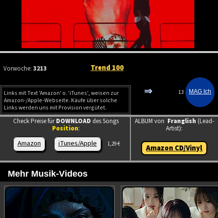
Trend 100
Vorwoche:
3213
⇒
13
Links mit Text 'Amazon' o. 'iTunes', weisen zur
Amazon-/Apple-Webseite. Käufe über solche
Links werden uns mit Provision vergütet.
Check Preise für
DOWNLOAD
des Songs
ALBUM von
Franglish
(Lead-
Position
:
Artist):
Amazon
iTunes/Apple
1,29 €
Amazon CD/Vinyl
Mehr Musik-Videos