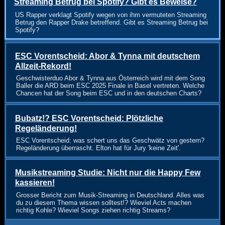
Streaming Betrug bei Spotify? Gibt es Beweise?
US Rapper verklagt Spotify wegen von ihm vermuteten Streaming
Betrug den Rapper Drake betreffend. Gibt es Streaming Betrug bei
Spotify?
ESC Vorentscheid: Abor & Tynna mit deutschem
Allzeit-Rekord!
Geschwisterduo Abor & Tynna aus Österreich wird mit dem Song
Baller die ARD beim ESC 2025 Finale in Basel vertreten. Welche
Chancen hat der Song beim ESC und in den deutschen Charts?
Bubatz!? ESC Vorentscheid: Plötzliche
Regeländerung!
ESC Vorentscheid: was schert uns das Geschwätz von gestern?
Regeländerung überrascht. Elton hat für Jury 'keine Zeit'.
Musikstreaming Studie: Nicht nur die Happy Few
kassieren!
Grosser Bericht zum Musik-Streaming in Deutschland. Alles was
du zu diesem Thema wissen solltest!? Wieviel Acts machen
richtig Kohle? Wieviel Songs ziehen richtig Streams?