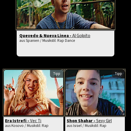
Quevedo & Nueva Linea -
Al Golpito
aus Spanien / Musikstil: Rap Dance
Tipp
Tipp
Era Istrefi -
Vec Ti
Shon Shahar -
Sexy Girl
aus Kosovo / Musikstil: Rap
aus Israel / Musikstil: Rap