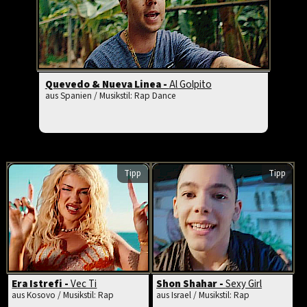
Quevedo & Nueva Linea -
Al Golpito
aus Spanien / Musikstil: Rap Dance
Tipp
Tipp
Era Istrefi -
Vec Ti
Shon Shahar -
Sexy Girl
aus Kosovo / Musikstil: Rap
aus Israel / Musikstil: Rap