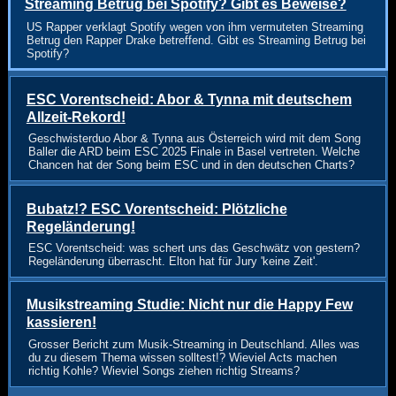
Streaming Betrug bei Spotify? Gibt es Beweise?
US Rapper verklagt Spotify wegen von ihm vermuteten Streaming
Betrug den Rapper Drake betreffend. Gibt es Streaming Betrug bei
Spotify?
ESC Vorentscheid: Abor & Tynna mit deutschem
Allzeit-Rekord!
Geschwisterduo Abor & Tynna aus Österreich wird mit dem Song
Baller die ARD beim ESC 2025 Finale in Basel vertreten. Welche
Chancen hat der Song beim ESC und in den deutschen Charts?
Bubatz!? ESC Vorentscheid: Plötzliche
Regeländerung!
ESC Vorentscheid: was schert uns das Geschwätz von gestern?
Regeländerung überrascht. Elton hat für Jury 'keine Zeit'.
Musikstreaming Studie: Nicht nur die Happy Few
kassieren!
Grosser Bericht zum Musik-Streaming in Deutschland. Alles was
du zu diesem Thema wissen solltest!? Wieviel Acts machen
richtig Kohle? Wieviel Songs ziehen richtig Streams?