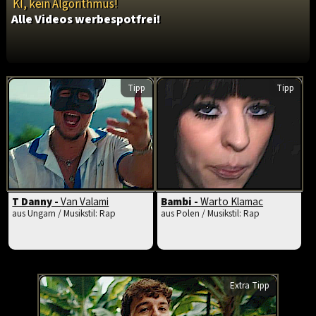
KI, kein Algorithmus!
Alle Videos werbespotfrei!
Tipp
Tipp
T Danny -
Van Valami
Bambi -
Warto Klamac
aus Ungarn / Musikstil: Rap
aus Polen / Musikstil: Rap
Extra Tipp