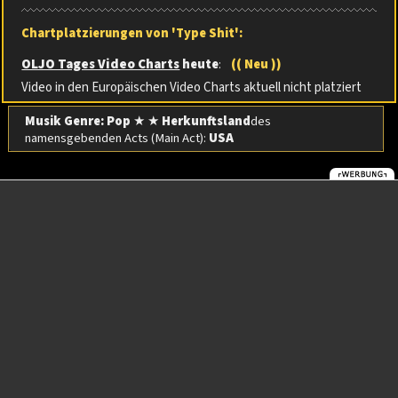
Chartplatzierungen von 'Type Shit':
OLJO Tages Video Charts
heute
:
(( Neu ))
Video in den Europäischen Video Charts aktuell nicht platziert
Musik Genre: Pop
★ ★
Herkunftsland
des
namensgebenden Acts (Main Act):
USA