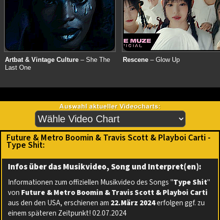
Artbat & Vintage Culture
– She The
Rescene
– Glow Up
Last One
Future & Metro Boomin & Travis Scott & Playboi Carti -
Type Shit:
Infos über das Musikvideo, Song und Interpret(en):
Informationen zum offiziellen Musikvideo des Songs "
Type Shit
"
von
Future & Metro Boomin & Travis Scott & Playboi Carti
aus den den USA, erschienen am
22.März 2024
erfolgen ggf. zu
einem späteren Zeitpunkt! 02.07.2024