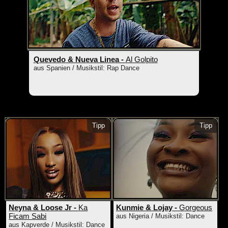
Quevedo & Nueva Linea -
Al Golpito
aus Spanien / Musikstil: Rap Dance
Tipp
Tipp
Neyna & Loose Jr -
Ka
Kunmie & Lojay -
Gorgeous
Ficam Sabi
aus Nigeria / Musikstil: Dance
aus Kapverde / Musikstil: Dance