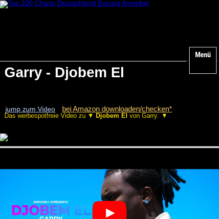
Menü
Garry - Djobem El
bei Amazon downloaden/checken*
jump zum Video
Das werbespotfreie Video zu ▼
Djobem El
von Garry: ▼