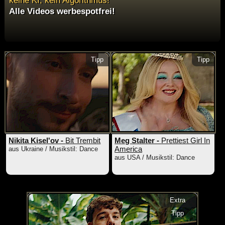
Alle Videos werbespotfrei!
Tipp
Tipp
Nikita Kisel'ov -
Bit Trembit
Meg Stalter -
Prettiest Girl In
America
aus Ukraine / Musikstil: Dance
aus USA / Musikstil: Dance
Extra
Tipp