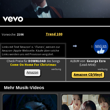
Trend 100
Vorwoche:
2106
⇒
1
Links mit Text 'Amazon' o. 'iTunes', weisen zur
Amazon-/Apple-Webseite. Käufe über solche
Links werden uns mit Provision vergütet.
Check Preise für
DOWNLOAD
des Songs
ALBUM von
George Ezra
Come On Home For Christmas
:
(Lead-Artist):
Amazon
Amazon CD/Vinyl
Mehr Musik-Videos