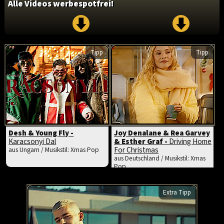
Alle Videos werbespotfrei!
Tipp
Tipp
Desh & Young Fly -
Joy Denalane & Rea Garvey
Karacsonyi Dal
& Esther Graf -
Driving Home
For Christmas
aus Ungarn / Musikstil: Xmas Pop
aus Deutschland / Musikstil: Xmas
Pop
Extra Tipp