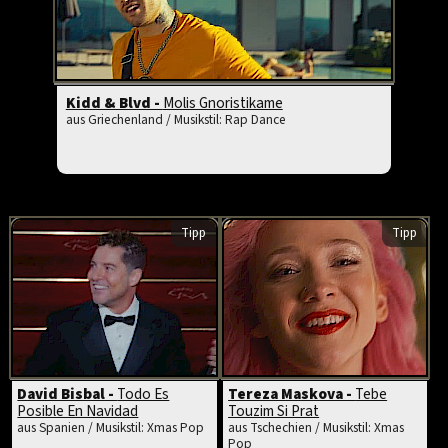
Kidd & Blvd -
Molis Gnoristikame
aus Griechenland / Musikstil: Rap Dance
Tipp
Tipp
David Bisbal -
Todo Es
Tereza Maskova -
Tebe
Posible En Navidad
Touzim Si Prat
aus Spanien / Musikstil: Xmas Pop
aus Tschechien / Musikstil: Xmas
Pop