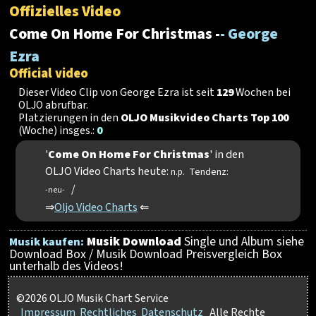
Offizielles Video
Come On Home For Christmas -
- George
Ezra
Official video
Dieser Video Clip von George Ezra ist seit
129
Wochen bei
OLJO abrufbar.
Platzierungen in den
OLJO Musikvideo Charts Top 100
(Woche) insges.:
0
'
Come On Home For Christmas
' in den
OLJO Video Charts heute:
Tendenz:
n.p.
/
-neu-
⇒
Oljo Video Charts
⇐
Musik Download
Single und Album siehe
Musik kaufen:
Download Box / Musik Download Preisvergleich Box
unterhalb des Videos!
©2026 OLJO Musik Chart Service
Impressum
Rechtliches
Datenschutz
Alle Rechte