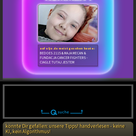
auf oljo.de meistgesehen heute:
BEDOES 2115 & MAJA MECAN &
FUNDACJA CANCER FIGHTERS -
CIAGLE TUTAJ JESTEM
könnte Dir gefallen: unsere Tipps! handverlesen - keine
KI, kein Algorithmus!