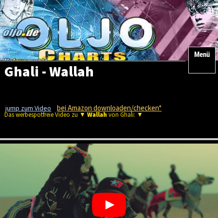
Menü
Ghali - Wallah
bei Amazon downloaden/checken*
jump zum Video
Das werbespotfreie Video zu ▼
Wallah
von Ghali: ▼