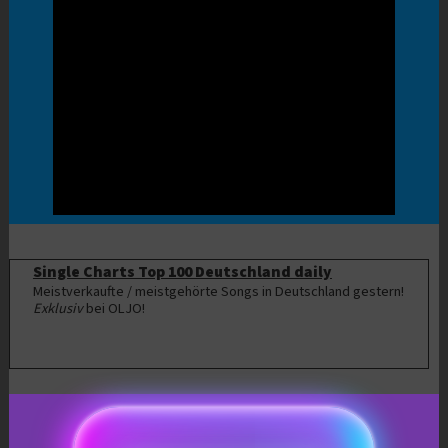
Single Charts Top 100 Deutschland daily
Meistverkaufte / meistgehörte Songs in Deutschland gestern!
Exklusiv
bei OLJO!