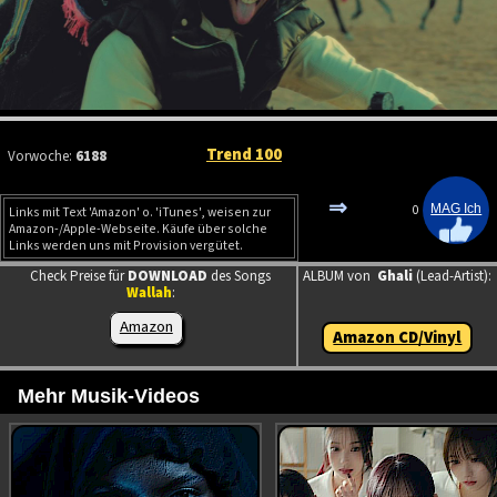
Trend 100
Vorwoche:
6188
⇒
0
Links mit Text 'Amazon' o. 'iTunes', weisen zur
Amazon-/Apple-Webseite. Käufe über solche
Links werden uns mit Provision vergütet.
Check Preise für
DOWNLOAD
des Songs
ALBUM von
Ghali
(Lead-Artist):
Wallah
:
Amazon
Amazon CD/Vinyl
Mehr Musik-Videos