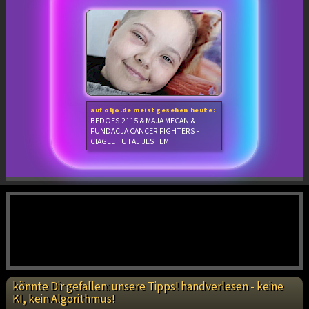
auf oljo.de meistgesehen heute:
BEDOES 2115 & MAJA MECAN &
FUNDACJA CANCER FIGHTERS -
CIAGLE TUTAJ JESTEM
könnte Dir gefallen: unsere Tipps! handverlesen - keine
KI, kein Algorithmus!