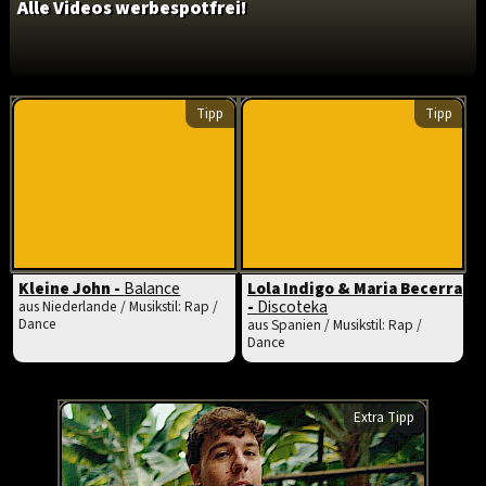
Alle Videos werbespotfrei!
Tipp
Tipp
Kleine John -
Balance
Lola Indigo & Maria Becerra
-
Discoteka
aus Niederlande / Musikstil: Rap /
Dance
aus Spanien / Musikstil: Rap /
Dance
Extra Tipp