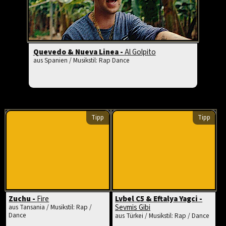
Quevedo & Nueva Linea -
Al Golpito
aus Spanien / Musikstil: Rap Dance
Tipp
Tipp
Zuchu -
Fire
Lvbel C5 & Eftalya Yagci -
Sevmis Gibi
aus Tansania / Musikstil: Rap /
Dance
aus Türkei / Musikstil: Rap / Dance