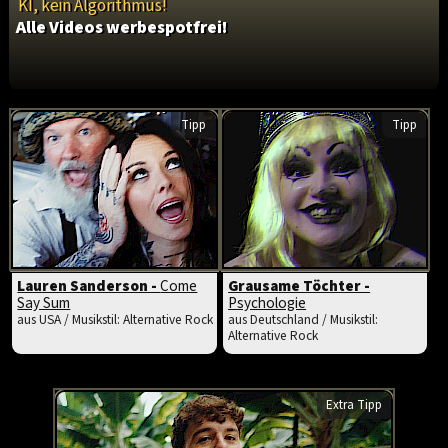
KI, kein Algorithmus!
Alle Videos werbespotfrei!
Tipp
Tipp
Lauren Sanderson -
Come
Grausame Töchter -
Say Sum
Psychologie
aus USA / Musikstil: Alternative Rock
aus Deutschland / Musikstil:
Alternative Rock
Extra Tipp