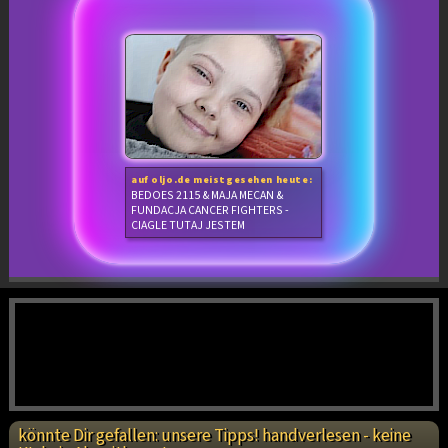
auf oljo.de meistgesehen heute:
BEDOES 2115 & MAJA MECAN &
FUNDACJA CANCER FIGHTERS -
CIAGLE TUTAJ JESTEM
könnte Dir gefallen: unsere Tipps! handverlesen - keine