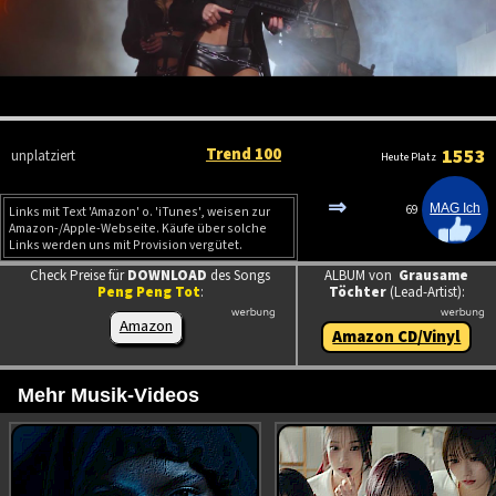
Trend 100
1553
unplatziert
Heute Platz
⇒
69
Links mit Text 'Amazon' o. 'iTunes', weisen zur
Amazon-/Apple-Webseite. Käufe über solche
Links werden uns mit Provision vergütet.
Check Preise für
DOWNLOAD
des Songs
ALBUM von
Grausame
Peng Peng Tot
:
Töchter
(Lead-Artist):
Amazon
Amazon CD/Vinyl
Mehr Musik-Videos