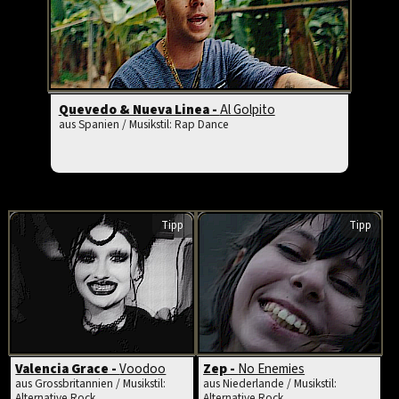
Quevedo & Nueva Linea -
Al Golpito
aus Spanien / Musikstil: Rap Dance
Tipp
Tipp
Valencia Grace -
Voodoo
Zep -
No Enemies
aus Grossbritannien / Musikstil:
aus Niederlande / Musikstil:
Alternative Rock
Alternative Rock