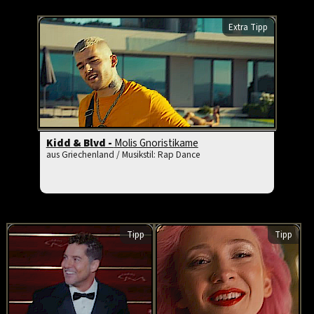
Extra Tipp
Kidd & Blvd -
Molis Gnoristikame
aus Griechenland / Musikstil: Rap Dance
Tipp
Tipp