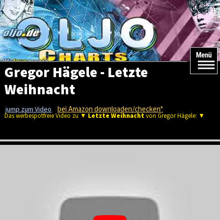
Menü
Gregor Hägele - Letzte
Weihnacht
bei Amazon downloaden/checken*
jump zum Video
Das werbespotfreie Video zu ▼
Letzte Weihnacht
von Gregor Hägele: ▼