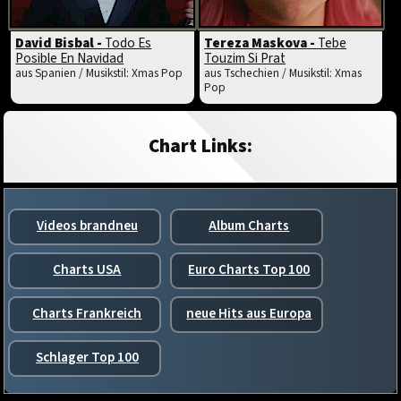
David Bisbal -
Todo Es
Tereza Maskova -
Tebe
Posible En Navidad
Touzim Si Prat
aus Spanien / Musikstil: Xmas Pop
aus Tschechien / Musikstil: Xmas
Pop
Chart Links:
Videos brandneu
Album Charts
Charts USA
Euro Charts Top 100
Charts Frankreich
neue Hits aus Europa
Schlager Top 100