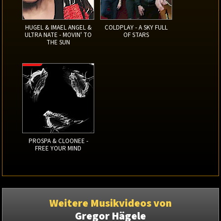
HUGEL & IMAEL ANGEL &
COLDPLAY - A SKY FULL
ULTRA NATE - MOVIN' TO
OF STARS
THE SUN
PROSPA & CLOONEE -
FREE YOUR MIND
Weitere Musikvideos von
Gregor Hägele