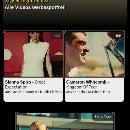
KI, kein Algorithmus!
Alle Videos werbespotfrei!
Tipp
Tipp
Great
Sienna Spiro -
Cameron Whitcomb -
Expectation
Kingdom Of Fear
aus Grossbritannien / Musikstil: Pop
aus Kanada / Musikstil: Pop
Extra Tipp