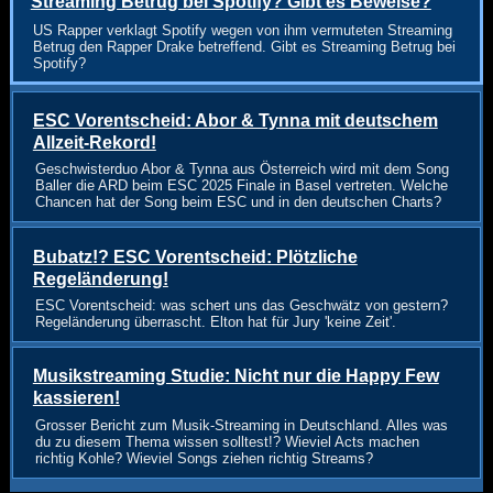
Streaming Betrug bei Spotify? Gibt es Beweise?
US Rapper verklagt Spotify wegen von ihm vermuteten Streaming
Betrug den Rapper Drake betreffend. Gibt es Streaming Betrug bei
Spotify?
ESC Vorentscheid: Abor & Tynna mit deutschem
Allzeit-Rekord!
Geschwisterduo Abor & Tynna aus Österreich wird mit dem Song
Baller die ARD beim ESC 2025 Finale in Basel vertreten. Welche
Chancen hat der Song beim ESC und in den deutschen Charts?
Bubatz!? ESC Vorentscheid: Plötzliche
Regeländerung!
ESC Vorentscheid: was schert uns das Geschwätz von gestern?
Regeländerung überrascht. Elton hat für Jury 'keine Zeit'.
Musikstreaming Studie: Nicht nur die Happy Few
kassieren!
Grosser Bericht zum Musik-Streaming in Deutschland. Alles was
du zu diesem Thema wissen solltest!? Wieviel Acts machen
richtig Kohle? Wieviel Songs ziehen richtig Streams?