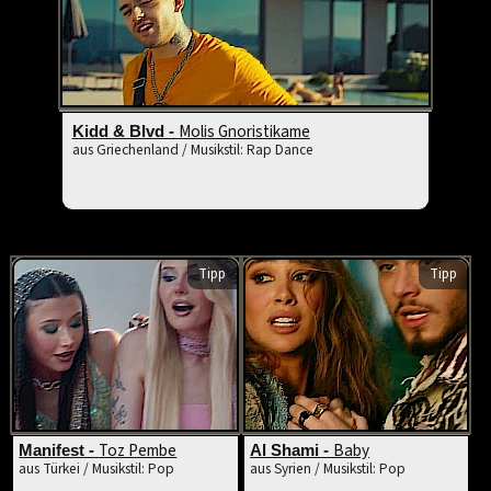
Molis Gnoristikame
Kidd & Blvd -
aus Griechenland / Musikstil: Rap Dance
Tipp
Tipp
Toz Pembe
Baby
Manifest -
Al Shami -
aus Türkei / Musikstil: Pop
aus Syrien / Musikstil: Pop