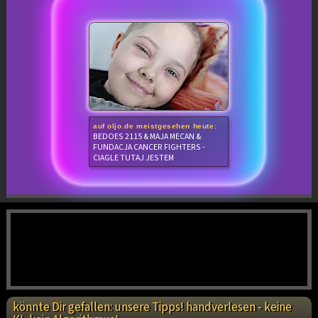
auf oljo.de meistgesehen heute:
BEDOES 2115 & MAJA MECAN &
FUNDACJA CANCER FIGHTERS -
CIAGLE TUTAJ JESTEM
könnte Dir gefallen: unsere Tipps! handverlesen - keine