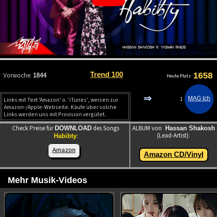
Trend 100
1658
Vorwoche:
1844
Heute Platz
⇒
1
Links mit Text 'Amazon' o. 'iTunes', weisen zur
Amazon-/Apple-Webseite. Käufe über solche
Links werden uns mit Provision vergütet.
Check Preise für
des Songs
ALBUM von
DOWNLOAD
Hassan Shakosh
(Lead-Artist):
:
Habibty
Amazon
Amazon CD/Vinyl
Mehr Musik-Videos