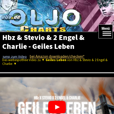
Menü
Hbz & Stevio & 2 Engel &
Charlie - Geiles Leben
bei Amazon downloaden/checken*
jump zum Video
Das werbespotfreie Video zu ▼
Geiles Leben
von Hbz & Stevio & 2 Engel &
Charlie: ▼