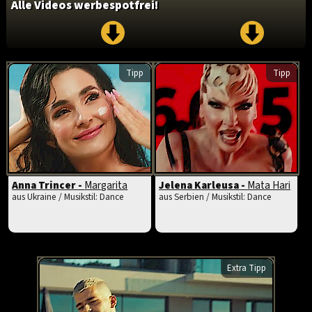
Alle Videos werbespotfrei!
Tipp
Tipp
Anna Trincer -
Margarita
Jelena Karleusa -
Mata Hari
aus Ukraine / Musikstil: Dance
aus Serbien / Musikstil: Dance
Extra Tipp