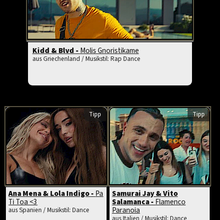
Kidd & Blvd -
Molis Gnoristikame
aus Griechenland / Musikstil: Rap Dance
Tipp
Tipp
Ana Mena & Lola Indigo -
Pa
Samurai Jay & Vito
Ti Toa <3
Salamanca -
Flamenco
Paranoia
aus Spanien / Musikstil: Dance
aus Italien / Musikstil: Dance