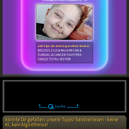
auf oljo.de meistgesehen heute:
BEDOES 2115 & MAJA MECAN &
FUNDACJA CANCER FIGHTERS -
CIAGLE TUTAJ JESTEM
könnte Dir gefallen: unsere Tipps! handverlesen - keine
KI, kein Algorithmus!