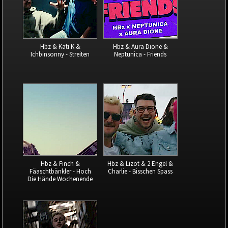
Hbz & Kati K &
Hbz & Aura Dione &
Ichbinsonny - Streiten
Neptunica - Friends
Hbz & Finch &
Hbz & Lizot & 2 Engel &
Fäaschtbänkler - Hoch
Charlie - Bisschen Spass
Die Hände Wochenende