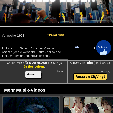
Trend 100
Vorwoche:
1921
⇒
1
Links mit Text 'Amazon' o. 'iTunes', weisen zur
Amazon-/Apple-Webseite. Käufe über solche
Links werden uns mit Provision vergütet.
Check Preise für
DOWNLOAD
des Songs
ALBUM von
Hbz
(Lead-Artist):
Geiles Leben
:
Amazon
Amazon CD/Vinyl
Mehr Musik-Videos