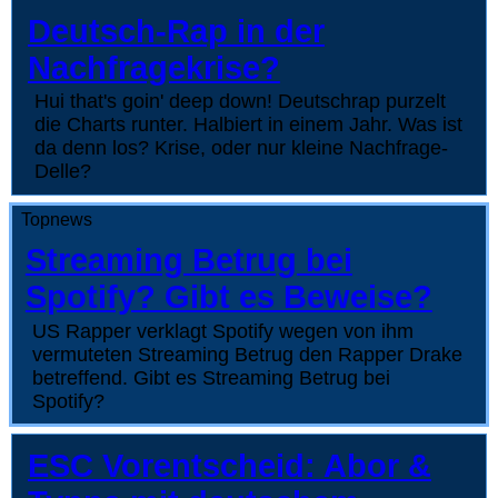
Deutsch-Rap in der
Nachfragekrise?
Hui that's goin' deep down! Deutschrap purzelt
die Charts runter. Halbiert in einem Jahr. Was ist
da denn los? Krise, oder nur kleine Nachfrage-
Delle?
Topnews
Streaming Betrug bei
Spotify? Gibt es Beweise?
US Rapper verklagt Spotify wegen von ihm
vermuteten Streaming Betrug den Rapper Drake
betreffend. Gibt es Streaming Betrug bei
Spotify?
ESC Vorentscheid: Abor &