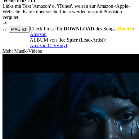
Heute Platz
715
Links mit Text 'Amazon' o. 'iTunes', weisen zur Amazon-/Apple-
Webseite. Käufe über solche Links werden uns mit Provision
vergütet.
⇒
Check Preise für
DOWNLOAD
des Songs
Thootie
:
77
Amazon
ALBUM von
Ice Spice
(Lead-Artist):
Amazon CD/Vinyl
Mehr Musik-Videos