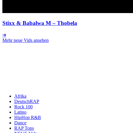
Stixx & Babalwa M
– Thobela
➔
Mehr neue Vids ansehen
Afrika
DeutschRAP
Rock 100
Latino
HipHop R&B
Dance
RAP Tops