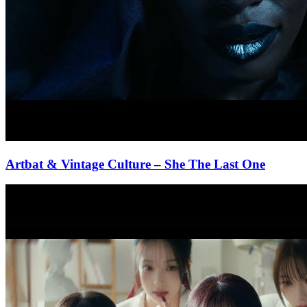
Artbat & Vintage Culture
– She The Last One