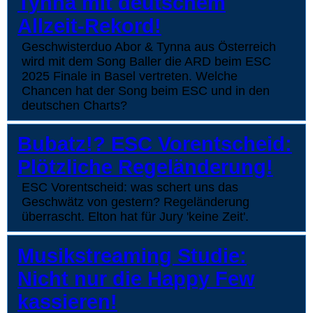
Tynna mit deutschem
Allzeit-Rekord!
Geschwisterduo Abor & Tynna aus Österreich
wird mit dem Song Baller die ARD beim ESC
2025 Finale in Basel vertreten. Welche
Chancen hat der Song beim ESC und in den
deutschen Charts?
Bubatz!? ESC Vorentscheid:
Plötzliche Regeländerung!
ESC Vorentscheid: was schert uns das
Geschwätz von gestern? Regeländerung
überrascht. Elton hat für Jury 'keine Zeit'.
Musikstreaming Studie:
Nicht nur die Happy Few
kassieren!