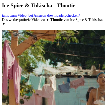
Ice Spice & Tokischa - Thootie
jump zum Video
bei Amazon downloaden/checken*
Das werbespotfreie Video zu ▼
Thootie
von Ice Spice & Tokischa:
▼