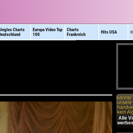
Singles Charts
Europa Video
Top
Charts
Hits
USA
⊂
Deutschland
100
Frankreich
könnte 
unsere 
handver
kein Al
Alle V
werbes