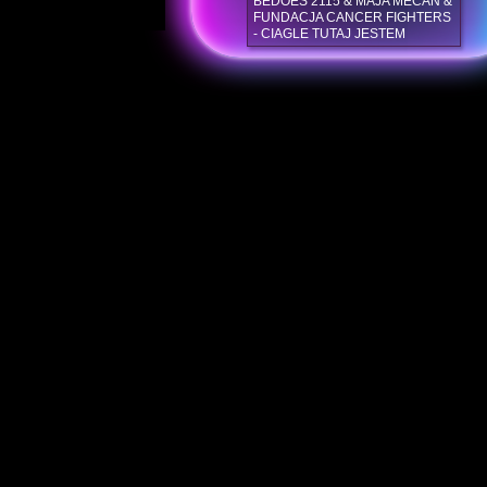
BEDOES 2115 & MAJA MECAN &
FUNDACJA CANCER FIGHTERS
- CIAGLE TUTAJ JESTEM