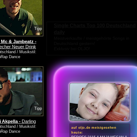
Single Charts Top 100 Deutschland
Tipp
daily
Meistverkaufte / meistgehörte Songs in
 Mc & Jambeatz -
Deutschland gestern!
Becher Neuer Drink
Exklusiv
bei OLJO!
tschland / Musikstil:
hRap Dance
Tipp
 Akpella -
Darling
tschland / Musikstil:
auf oljo.de meistgesehen
hRap Dance
heute: