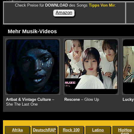
Check Preise für
DOWNLOAD
des Songs
Tipps Von Mir
:
Amazon
Mehr Musik-Videos
Artbat & Vintage Culture
–
Rescene
– Glow Up
Lucky
She The Last One
Afrika
DeutschRAP
Rock 100
Latino
HipHop