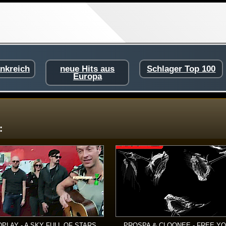
ankreich
neue Hits aus
Schlager Top 100
Europa
:
PLAY - A SKY FULL OF STARS
PROSPA & CLOONEE - FREE Y