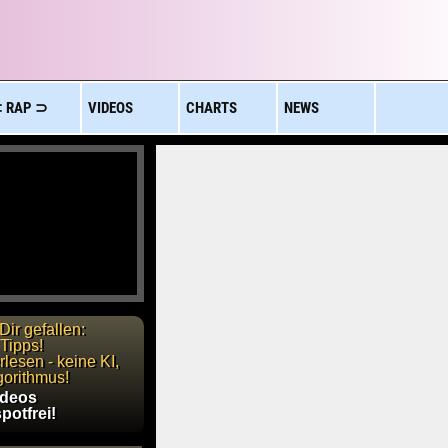
 RAP ⊃
VIDEOS
CHARTS
NEWS
Dir gefallen:
Tipps!
lesen - keine KI,
gorithmus!
ideos
potfrei!