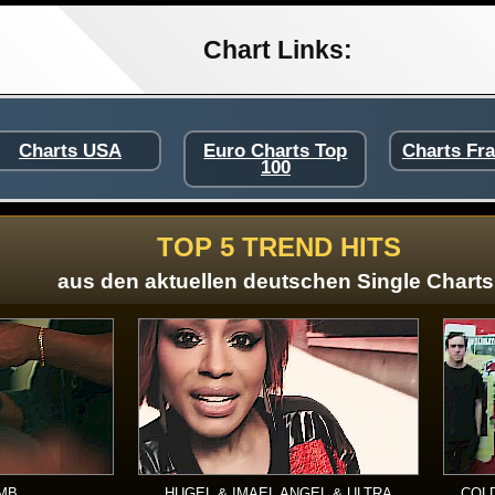
Chart Links:
Charts USA
Euro Charts Top
Charts Fr
100
TOP 5 TREND HITS
aus den aktuellen deutschen Single Charts
RMB
HUGEL & IMAEL ANGEL & ULTRA
COLD