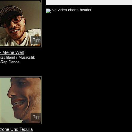
Tipp
-
Meine Welt
tschland / Musikstil:
hRap Dance
Tipp
trone Und Tequila