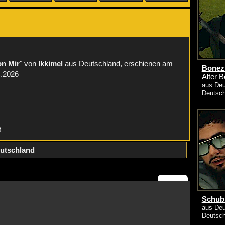
:
on Mir
" von
Ikkimel
aus Deutschland, erschienen am
Bonez
4.2026
Alter 
aus Deu
Deutsc
t
utschland
Schubi
aus Deu
Deutsc