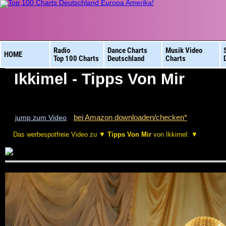
Radio
Dance Charts
Musik Video
HOME
Top 100 Charts
Deutschland
Charts
Ikkimel - Tipps Von Mir
bei Amazon downloaden/checken*
jump zum Video
Das werbespotfreie Video zu ▼
Tipps Von Mir
von Ikkimel: ▼