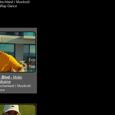
tschland / Musikstil:
hRap Dance
Extra
Tipp
s ansehen
 Blvd -
Molis
tikame
echenland / Musikstil:
nce