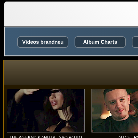
Videos brandneu
Album Charts
THE WEEKND & ANITTA - SAO PAULO
AITCH - 