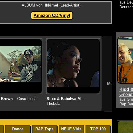
aus Deu
ALBUM von
Ikkimel
(Lead-Artist):
Deutsc
Amazon CD/Vinyl
➔
Mehr neue Vid
Kidd &
Gnoris
 Brown
– Cosa Linda
Stixx & Babalwa M
–
aus Gri
Thobela
Rap Da
Dance
RAP Tops
NEUE Vids
TOP 100