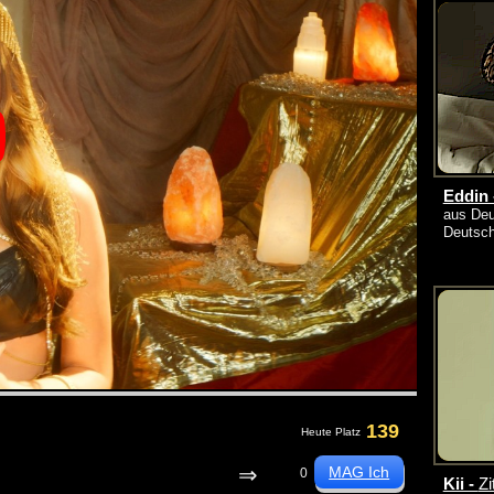
Eddin 
aus Deu
Deutsc
139
Heute Platz
⇒
0
Kii -
Zi