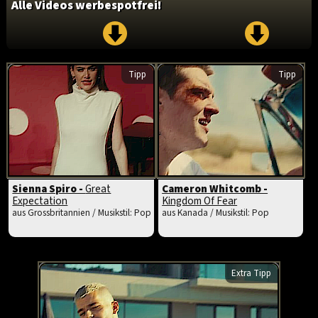
Alle Videos werbespotfrei!
Tipp
Tipp
Sienna Spiro -
Great
Cameron Whitcomb -
Expectation
Kingdom Of Fear
aus Grossbritannien / Musikstil: Pop
aus Kanada / Musikstil: Pop
Extra Tipp