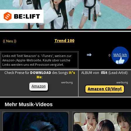
Trend 100
(( Neu ))
⇒
0
Links mit Text 'Amazon' o. 'iTunes', weisen zur
Amazon-/Apple-Webseite. Käufe über solche
Links werden uns mit Provision vergütet.
Check Preise für
DOWNLOAD
des Songs
It's
ALBUM von
Illit
(Lead-Artist):
Me
:
Amazon
Amazon CD/Vinyl
Mehr Musik-Videos