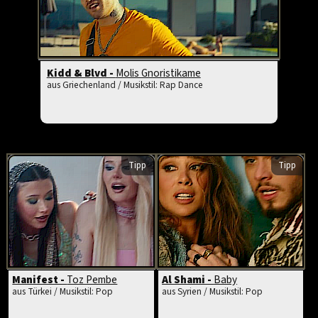
Kidd & Blvd -
Molis Gnoristikame
aus Griechenland / Musikstil: Rap Dance
Tipp
Tipp
Manifest -
Toz Pembe
Al Shami -
Baby
aus Türkei / Musikstil: Pop
aus Syrien / Musikstil: Pop