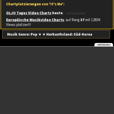
Chartplatzierungen von 'It's Me':
OLJO Tages Video Charts
heute
:
nicht platziert
Europäische Musikvideo Charts
: auf Rang
37
mit 1283K
Views platziert!
Musik Genre: Pop
★ ★
Herkunftsland:
Süd-Korea