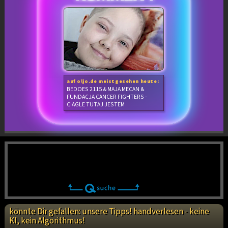
auf oljo.de meistgesehen heute:
BEDOES 2115 & MAJA MECAN &
FUNDACJA CANCER FIGHTERS -
CIAGLE TUTAJ JESTEM
könnte Dir gefallen: unsere Tipps! handverlesen - keine
KI, kein Algorithmus!