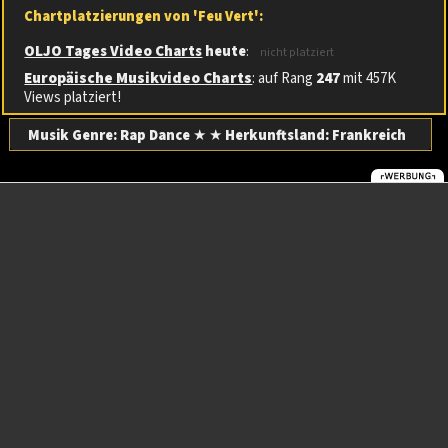
Chartplatzierungen von 'Feu Vert':
OLJO Tages Video Charts
heute
:
nicht platziert
Europäische Musikvideo Charts
: auf Rang
247
mit 457K
Views platziert!
Musik Genre: Rap Dance
★ ★
Herkunftsland:
Frankreich