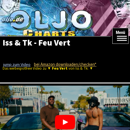
Menü
Iss & Tk - Feu Vert
bei Amazon downloaden/checken*
jump zum Video
Das werbespotfreie Video zu ▼
Feu Vert
von Iss & Tk: ▼