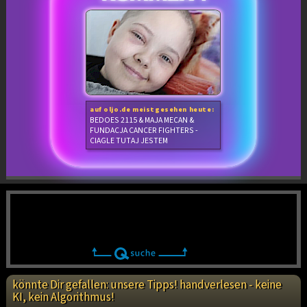
auf oljo.de meistgesehen heute:
BEDOES 2115 & MAJA MECAN &
FUNDACJA CANCER FIGHTERS -
CIAGLE TUTAJ JESTEM
könnte Dir gefallen: unsere Tipps! handverlesen - keine
KI, kein Algorithmus!