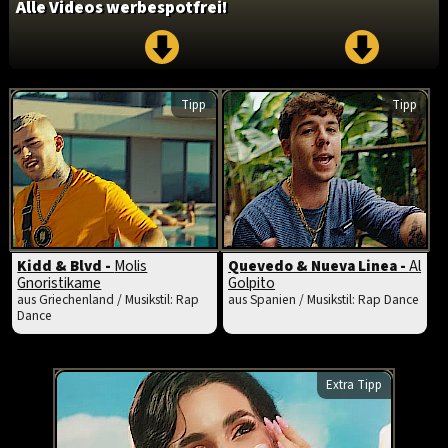
Alle Videos werbespotfrei!
Tipp
Tipp
Kidd & Blvd -
Molis
Quevedo & Nueva Linea -
Al
Gnoristikame
Golpito
aus Griechenland / Musikstil: Rap
aus Spanien / Musikstil: Rap Dance
Dance
Extra Tipp