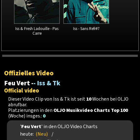
Iss & Fresh Ladouille - Pas
Iss - Sans Refr#7
Carre
Offizielles Video
Feu Vert -
- Iss & Tk
Official video
Dieser Video Clip von Iss & Tk ist seit
10
Wochen bei OLJO
abrufbar.
Platzierungen in den
OLJO Musikvideo Charts Top 100
(Woche) insges.:
0
'
Feu Vert
' in den OLJO Video Charts
heute:
(Neu)
/