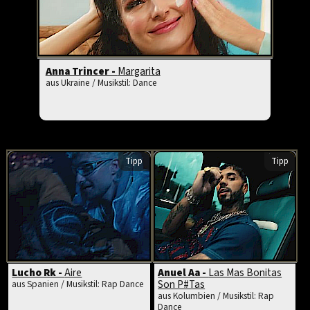
Anna Trincer -
Margarita
aus Ukraine / Musikstil: Dance
Tipp
Tipp
Lucho Rk -
Aire
Anuel Aa -
Las Mas Bonitas
Son P#Tas
aus Spanien / Musikstil: Rap Dance
aus Kolumbien / Musikstil: Rap
Dance