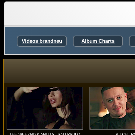
Videos brandneu
Album Charts
THE WEEKND & ANITTA - SAO PAULO
AITCH - 