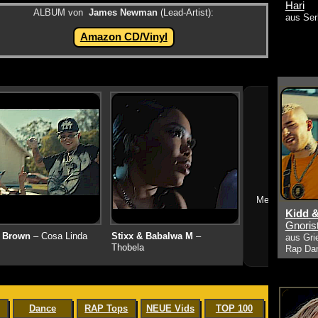
Hari
ALBUM von
James Newman
(Lead-Artist):
aus Ser
Amazon CD/Vinyl
➔
Mehr neue Vid
Kidd &
Gnoris
 Brown
– Cosa Linda
Stixx & Babalwa M
–
aus Gri
Thobela
Rap Da
Dance
RAP Tops
NEUE Vids
TOP 100