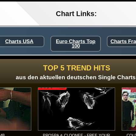
Chart Links:
Charts USA
Euro Charts Top
Charts Fr
100
TOP 5 TREND HITS
aus den aktuellen deutschen Single Charts
RMB
PROSPA & CLOONEE - FREE YOUR
COLD