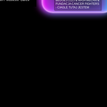
BEDOES 2115 & MAJA MECAN &
FUNDACJA CANCER FIGHTERS
- CIAGLE TUTAJ JESTEM