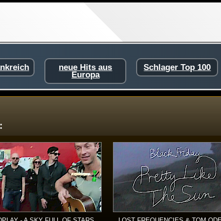
ankreich
neue Hits aus
Schlager Top 100
Europa
:
PLAY - A SKY FULL OF STARS
LOST FREQUENCIES & TOM ODE