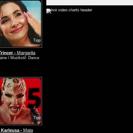
Tipp
rincer -
Margarita
aine / Musikstil: Dance
Tipp
 Karleusa -
Mata