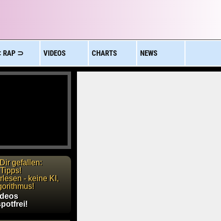
 RAP ⊃
VIDEOS
CHARTS
NEWS
Dir gefallen:
Tipps!
lesen - keine KI,
gorithmus!
ideos
potfrei!