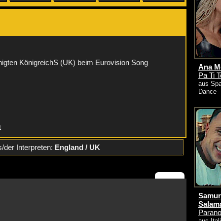
:
igten KönigreichS (UK) beim Eurovision Song
Ana Me
Pa Ti 
aus Spa
Dance
t
/der Interpreten:
England / UK
Samura
Salam
Parano
aus Ital