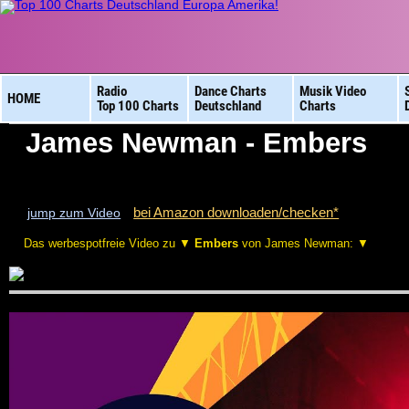
Radio
Dance Charts
Musik Video
HOME
Top 100 Charts
Deutschland
Charts
James Newman - Embers
bei Amazon downloaden/checken*
jump zum Video
Das werbespotfreie Video zu ▼
Embers
von James Newman: ▼