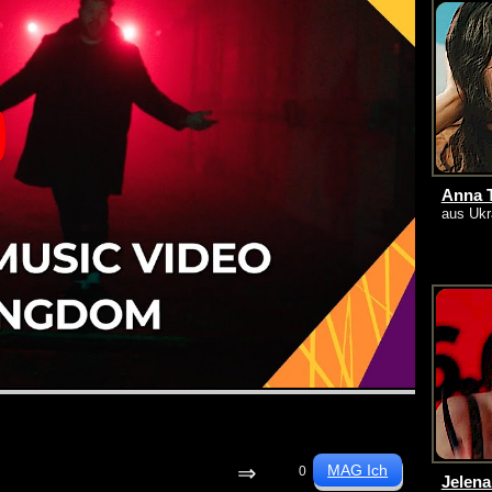
Anna T
aus Ukr
⇒
0
Jelena