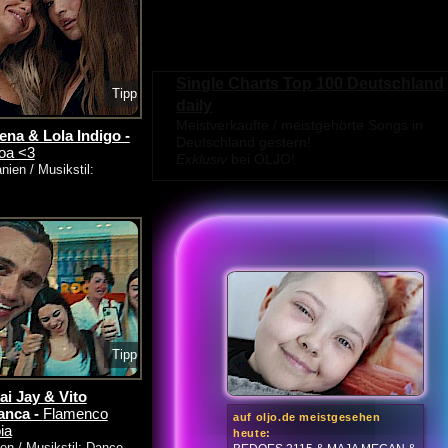
Single Charts Top 100 Deutschland
Tipp
daily
Meistverkaufte / meistgehörte Songs in
na & Lola Indigo -
Deutschland gestern!
Toa <3
Exklusiv
bei OLJO!
nien / Musikstil:
Tipp
i Jay & Vito
anca -
Flamenco
auf oljo.de meistgesehen
ia
heute:
ien / Musikstil: Dance