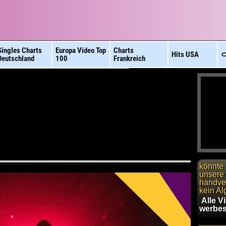
Singles Charts
Europa Video
Top
Charts
Hits
USA
⊂
Deutschland
100
Frankreich
könnte 
unsere 
handver
kein Al
Alle V
werbes