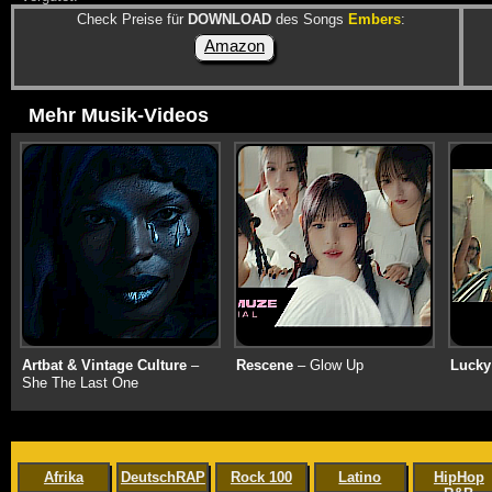
Check Preise für
DOWNLOAD
des Songs
Embers
:
Amazon
Mehr Musik-Videos
Artbat & Vintage Culture
–
Rescene
– Glow Up
Lucky
She The Last One
Afrika
DeutschRAP
Rock 100
Latino
HipHop