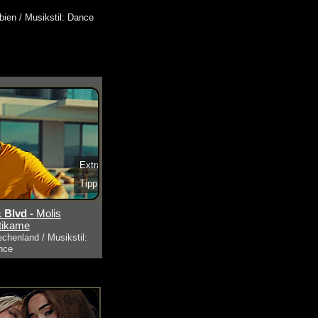
bien / Musikstil: Dance
Extra
Tipp
s ansehen
 Blvd -
Molis
tikame
echenland / Musikstil:
nce