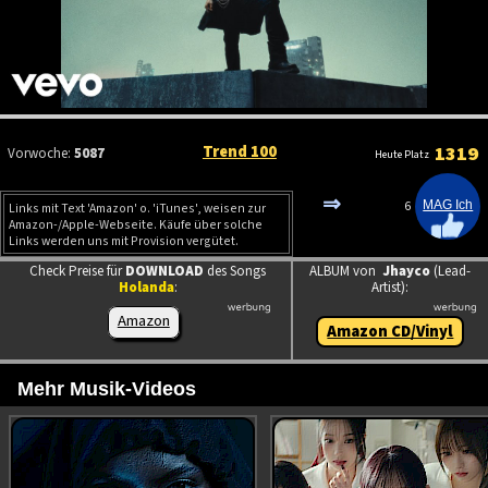
Trend 100
1319
Vorwoche:
5087
Heute Platz
⇒
6
Links mit Text 'Amazon' o. 'iTunes', weisen zur
Amazon-/Apple-Webseite. Käufe über solche
Links werden uns mit Provision vergütet.
Check Preise für
DOWNLOAD
des Songs
ALBUM von
Jhayco
(Lead-
Holanda
:
Artist):
Amazon
Amazon CD/Vinyl
Mehr Musik-Videos