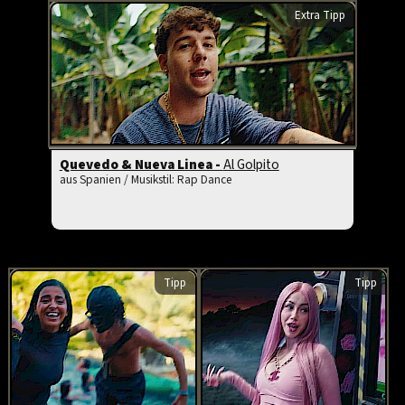
Extra Tipp
Quevedo & Nueva Linea -
Al Golpito
aus Spanien / Musikstil: Rap Dance
Tipp
Tipp