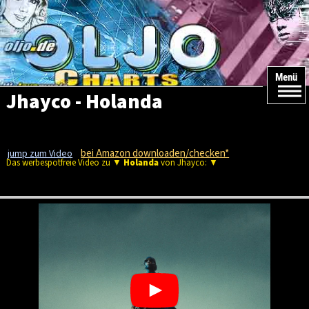
#REF! #REF!
#REF! #REF! #REF!
Menü
Jhayco - Holanda
bei Amazon downloaden/checken*
jump zum Video
Das werbespotfreie Video zu ▼
Holanda
von Jhayco: ▼