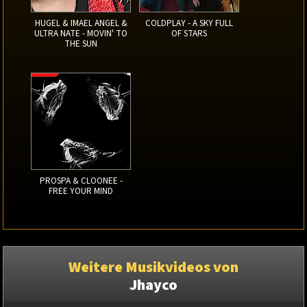
HUGEL & IMAEL ANGEL &
COLDPLAY - A SKY FULL
ULTRA NATE - MOVIN' TO
OF STARS
THE SUN
PROSPA & CLOONEE -
FREE YOUR MIND
Weitere Musikvideos von
Jhayco