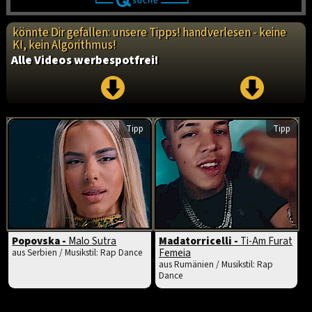
könnte Dir gefallen: unsere Tipps! handverlesen - keine
KI, kein Algorithmus!
Alle Videos werbespotfrei!
Tipp
Tipp
Popovska -
Malo Sutra
Madatorricelli -
Ti-Am Furat
Femeia
aus Serbien / Musikstil: Rap Dance
aus Rumänien / Musikstil: Rap
Dance