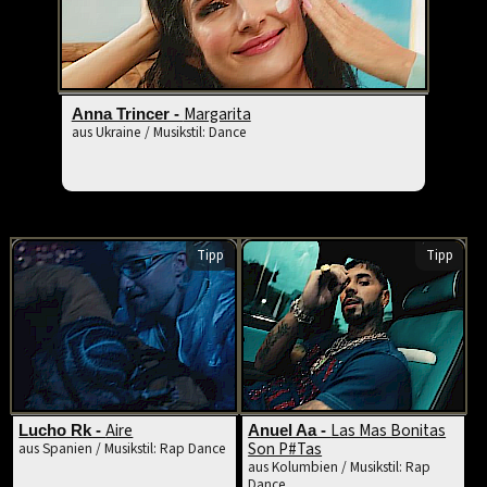
Margarita
Anna Trincer -
aus Ukraine / Musikstil: Dance
Tipp
Tipp
Aire
Las Mas Bonitas
Lucho Rk -
Anuel Aa -
Son P#Tas
aus Spanien / Musikstil: Rap Dance
aus Kolumbien / Musikstil: Rap
Dance