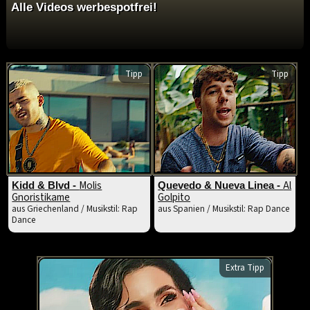
Alle Videos werbespotfrei!
Tipp
Tipp
Molis
Al
Kidd & Blvd -
Quevedo & Nueva Linea -
Gnoristikame
Golpito
aus Griechenland / Musikstil: Rap
aus Spanien / Musikstil: Rap Dance
Dance
Extra Tipp