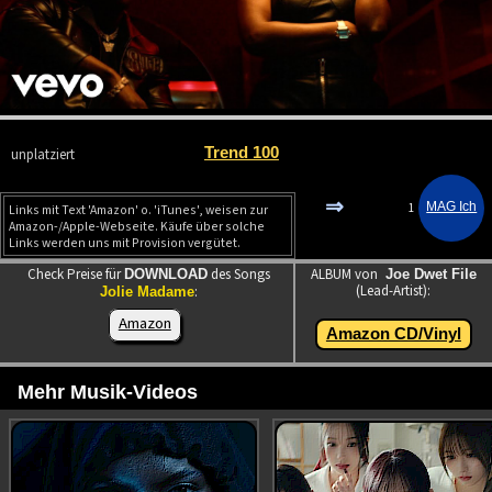
Trend 100
unplatziert
⇒
1
Links mit Text 'Amazon' o. 'iTunes', weisen zur
Amazon-/Apple-Webseite. Käufe über solche
Links werden uns mit Provision vergütet.
Check Preise für
des Songs
ALBUM von
DOWNLOAD
Joe Dwet File
(Lead-Artist):
:
Jolie Madame
Amazon
Amazon CD/Vinyl
Mehr Musik-Videos