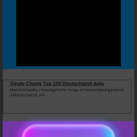
Single Charts Top 100 Deutschland daily
Meistverkaufte / meistgehörte Songs in Deutschland gestern!
Exklusiv
bei OLJO!