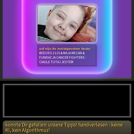
auf oljo.de meistgesehen heute:
BEDOES 2115 & MAJA MECAN &
FUNDACJA CANCER FIGHTERS -
CIAGLE TUTAJ JESTEM
könnte Dir gefallen: unsere Tipps! handverlesen - keine
KI, kein Algorithmus!